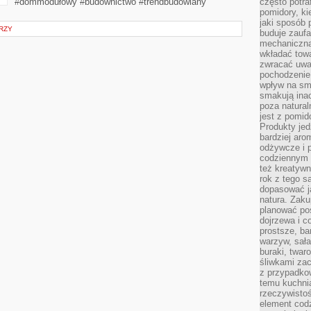
#dommodułowy #budownictwo #trendbudowlany
często potra
pomidory, ki
jaki sposób
RZY
buduje zaufa
mechaniczną
wkładać tow
zwracać uwa
pochodzenie
wpływ na sma
smakują ina
poza natura
jest z pomid
Produkty je
bardziej aro
odżywcze i p
codziennym 
też kreatywn
rok z tego s
dopasować ja
natura. Zaku
planować pos
dojrzewa i c
prostsze, ba
warzyw, sała
buraki, twar
śliwkami zac
z przypadko
temu kuchnia
rzeczywistoś
element codz