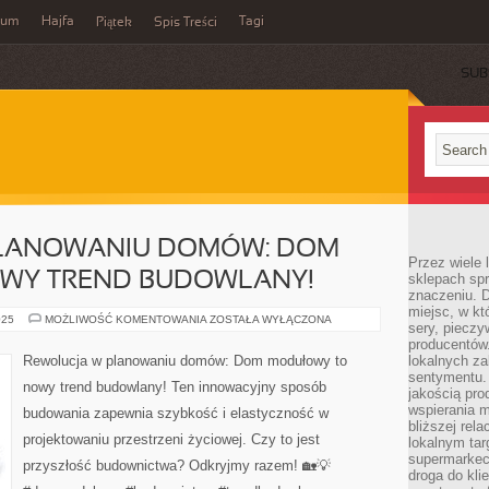
wum
Hajfa
Tagi
Piątek
Spis Treści
SUB
PLANOWANIU DOMÓW: DOM
Przez wiele
WY TREND BUDOWLANY!
sklepach spra
znaczeniu. D
miejsc, w k
REWOLUCJA
025
MOŻLIWOŚĆ KOMENTOWANIA
ZOSTAŁA WYŁĄCZONA
sery, pieczy
W
PLANOWANIU
producentów
DOMÓW:
Rewolucja w planowaniu domów: Dom modułowy to
lokalnych z
DOM
sentymentu.
MODUŁOWY
nowy trend budowlany! Ten innowacyjny sposób
–
jakością pro
NOWY
wspierania 
budowania zapewnia szybkość i elastyczność w
TREND
bliższej rela
BUDOWLANY!
projektowaniu przestrzeni życiowej. Czy to jest
lokalnym tar
supermarkeci
przyszłość budownictwa? Odkryjmy razem! 🏡💡
droga do kli