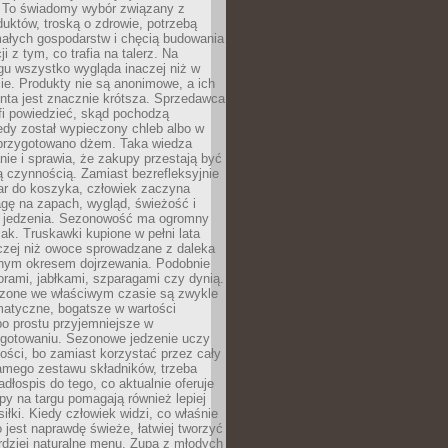
 To świadomy wybór związany z
duktów, troską o zdrowie, potrzebą
małych gospodarstw i chęcią budowania
cji z tym, co trafia na talerz. Na
gu wszystko wygląda inaczej niż w
e. Produkty nie są anonimowe, a ich
enta jest znacznie krótsza. Sprzedawca
fi powiedzieć, skąd pochodzą
edy został wypieczony chleb albo w
 przygotowano dżem. Taka wiedza
nie i sprawia, że zakupy przestają być
 czynnością. Zamiast bezrefleksyjnie
ar do koszyka, człowiek zaczyna
gę na zapach, wygląd, świeżość i
 jedzenia. Sezonowość ma ogromny
k. Truskawki kupione w pełni lata
czej niż owoce sprowadzane z daleka
lnym okresem dojrzewania. Podobnie
orami, jabłkami, szparagami czy dynią.
dzone we właściwym czasie są zwykle
matyczne, bogatsze w wartości
o prostu przyjemniejsze w
gotowaniu. Sezonowe jedzenie uczy
ości, bo zamiast korzystać przez cały
amego zestawu składników, trzeba
dłospis do tego, co aktualnie oferuje
py na targu pomagają również lepiej
iłki. Kiedy człowiek widzi, co właśnie
o jest naprawdę świeże, łatwiej tworzyć
rdziej naturalne menu. Zupa z młodych