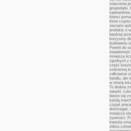
znaczenia je
gospodarki. 
sadowników,
klienci poma
które często
sieciami wy
produkty o w
bardziej prz
korzystny dl
budowaniu si
Powrót do s
świadomość e
mniejsza li
zgodnych z 
część koszt
codzienną k
całkowicie 
handlu, ale
w stronę lo
To drobna z
nawyki. Loka
bierze się 
każdą march
czyjaś prac
dostrzegać, 
mniejsza sta
żywności. Po
kwestia smak
zbliża człow
przyjemnośc