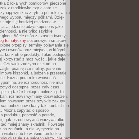
tka z lokalnych pomidorów, pieczone
ożek z rzodkiewką czy ciasto ze
zynają wynikać z rytmu pór roku, a nie
wego wyboru między półkami. Dzięki
 staje się bardziej osadzona w
ci, a jedzenie odzyskuje sens jako
ienności, a nie tylko szybkie
e głodu. Wiele osób z czasem tworzy
log tematyczny
sezonowych smaków,
ubione przepisy, terminy pojawiania się
yw i owoców oraz miejsca, w których
ć konkretne produkty. Takie podejście
ej korzystać z możliwości, jakie daje
ek. Człowiek zaczyna czekać na
alijki, późniejsze maliny, jesienne
imowe kiszonki, a jedzenie przestaje
ne. Każda pora roku wnosi coś
zypomina, że różnorodność nie musi
otyki dostępnej przez cały czas.
i pełnią także funkcję społeczną. To
tkań, rozmów i wymiany doświadczeń.
dominowanym przez szybkie zakupy
i samoobsługowe kasy taki kontakt ma
ć. Można zapytać o sposób
a produktu, poprosić o poradę,
się, jak przechowywać warzywa albo
tać mniej znany składnik. Powstaje
ta na zaufaniu, a nie wyłącznie na
la wielu osób to właśnie ten ludzki
ów okazuje się najcenniejszy. Nie bez