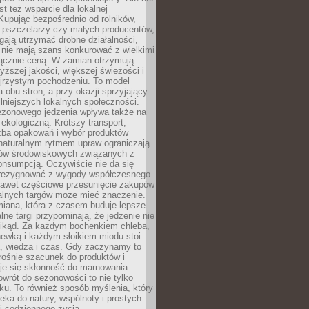
st też wsparcie dla lokalnej
Kupując bezpośrednio od rolników,
 pszczelarzy czy małych producentów,
gają utrzymać drobne działalności,
 nie mają szans konkurować z wielkimi
łącznie ceną. W zamian otrzymują
yższej jakości, większej świeżości i
ejrzystym pochodzeniu. To model
a obu stron, a przy okazji sprzyjający
lniejszych lokalnych społeczności.
ezonowego jedzenia wpływa także na
kologiczną. Krótszy transport,
czba opakowań i wybór produktów
naturalnym rytmem upraw ograniczają
ów środowiskowych związanych z
onsumpcją. Oczywiście nie da się
zrezygnować z wygody współczesnego
 nawet częściowe przesunięcie zakupów
kalnych targów może mieć znaczenie.
miana, która z czasem buduje lepsze
lne targi przypominają, że jedzenie nie
znikąd. Za każdym bochenkiem chleba,
ewką i każdym słoikiem miodu stoi
a, wiedza i czas. Gdy zaczynamy to
rośnie szacunek do produktów i
je się skłonność do marnowania
wrót do sezonowości to nie tylko
u. To również sposób myślenia, który
ieka do natury, wspólnoty i prostych
i codziennego życia.