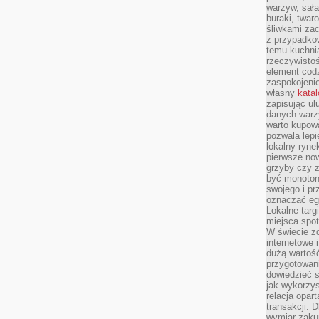
warzyw, sała
buraki, twar
śliwkami zac
z przypadko
temu kuchnia
rzeczywistoś
element codz
zaspokojeni
własny
kata
zapisując ul
danych warz
warto kupowa
pozwala lepi
lokalny ryn
pierwsze now
grzyby czy z
być monoton
swojego i pr
oznaczać egz
Lokalne targ
miejsca spo
W świecie z
internetowe 
dużą wartoś
przygotowani
dowiedzieć 
jak wykorzys
relacja opar
transakcji. D
wymiar zakup