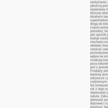
sentymentu.
jakością pro
wspierania 
bliższej rela
lokalnym tar
supermarkeci
droga do kli
często potra
pomidory, ki
jaki sposób
buduje zaufa
mechaniczną
wkładać tow
zwracać uwa
pochodzenie
wpływ na sma
smakują ina
poza natura
jest z pomid
Produkty je
bardziej aro
odżywcze i p
codziennym 
też kreatywn
rok z tego s
dopasować ja
natura. Zaku
planować pos
dojrzewa i c
prostsze, ba