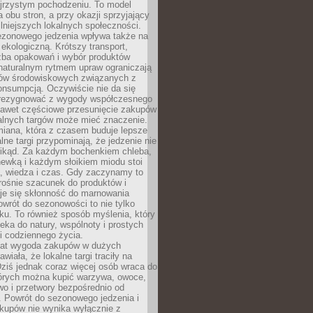
ejrzystym pochodzeniu. To model
a obu stron, a przy okazji sprzyjający
lniejszych lokalnych społeczności.
ezonowego jedzenia wpływa także na
kologiczną. Krótszy transport,
czba opakowań i wybór produktów
naturalnym rytmem upraw ograniczają
ów środowiskowych związanych z
onsumpcją. Oczywiście nie da się
zrezygnować z wygody współczesnego
 nawet częściowe przesunięcie zakupów
kalnych targów może mieć znaczenie.
miana, która z czasem buduje lepsze
lne targi przypominają, że jedzenie nie
znikąd. Za każdym bochenkiem chleba,
ewką i każdym słoikiem miodu stoi
a, wiedza i czas. Gdy zaczynamy to
rośnie szacunek do produktów i
je się skłonność do marnowania
wrót do sezonowości to nie tylko
u. To również sposób myślenia, który
ieka do natury, wspólnoty i prostych
i codziennego życia.
 lat wygoda zakupów w dużych
wiała, że lokalne targi traciły na
ziś jednak coraz więcej osób wraca do
tórych można kupić warzywa, owoce,
wo i przetwory bezpośrednio od
. Powrót do sezonowego jedzenia i
akupów nie wynika wyłącznie z