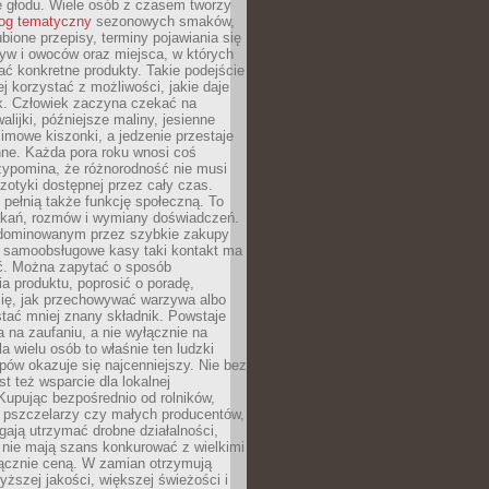
e głodu. Wiele osób z czasem tworzy
log tematyczny
sezonowych smaków,
ubione przepisy, terminy pojawiania się
yw i owoców oraz miejsca, w których
ć konkretne produkty. Takie podejście
ej korzystać z możliwości, jakie daje
ek. Człowiek zaczyna czekać na
alijki, późniejsze maliny, jesienne
imowe kiszonki, a jedzenie przestaje
ne. Każda pora roku wnosi coś
zypomina, że różnorodność nie musi
otyki dostępnej przez cały czas.
i pełnią także funkcję społeczną. To
tkań, rozmów i wymiany doświadczeń.
dominowanym przez szybkie zakupy
i samoobsługowe kasy taki kontakt ma
ć. Można zapytać o sposób
a produktu, poprosić o poradę,
się, jak przechowywać warzywa albo
tać mniej znany składnik. Powstaje
ta na zaufaniu, a nie wyłącznie na
la wielu osób to właśnie ten ludzki
ów okazuje się najcenniejszy. Nie bez
st też wsparcie dla lokalnej
Kupując bezpośrednio od rolników,
 pszczelarzy czy małych producentów,
gają utrzymać drobne działalności,
 nie mają szans konkurować z wielkimi
łącznie ceną. W zamian otrzymują
yższej jakości, większej świeżości i