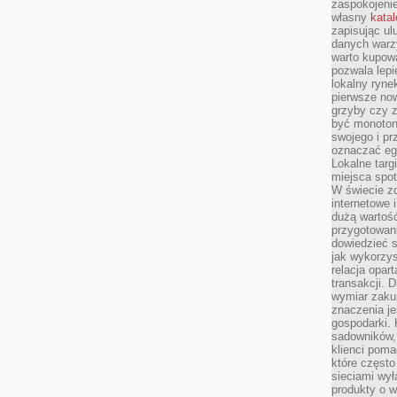
zaspokojeni
własny
kata
zapisując ul
danych warz
warto kupowa
pozwala lepi
lokalny ryn
pierwsze now
grzyby czy z
być monoton
swojego i pr
oznaczać egz
Lokalne targ
miejsca spo
W świecie z
internetowe 
dużą wartoś
przygotowani
dowiedzieć 
jak wykorzys
relacja opar
transakcji. D
wymiar zakup
znaczenia je
gospodarki. 
sadowników,
klienci poma
które często
sieciami wy
produkty o w