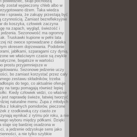
fi powiedzieć, skąd pochodzą
edy został wypieczony chleb albo w
 przygotowano dżem. Taka wiedza
nie i sprawia, że zakupy przestają być
 czynnością. Zamiast bezrefleksyjnie
ar do koszyka, człowiek zaczyna
gę na zapach, wygląd, świeżość i
 jedzenia. Sezonowość ma ogromny
k. Truskawki kupione w pełni lata
czej niż owoce sprowadzane z daleka
lnym okresem dojrzewania. Podobnie
orami, jabłkami, szparagami czy dynią.
dzone we właściwym czasie są zwykle
matyczne, bogatsze w wartości
o prostu przyjemniejsze w
gotowaniu. Sezonowe jedzenie uczy
ości, bo zamiast korzystać przez cały
amego zestawu składników, trzeba
dłospis do tego, co aktualnie oferuje
py na targu pomagają również lepiej
iłki. Kiedy człowiek widzi, co właśnie
o jest naprawdę świeże, łatwiej tworzyć
rdziej naturalne menu. Zupa z młodych
tka z lokalnych pomidorów, pieczone
ożek z rzodkiewką czy ciasto ze
zynają wynikać z rytmu pór roku, a nie
wego wyboru między półkami. Dzięki
 staje się bardziej osadzona w
ci, a jedzenie odzyskuje sens jako
ienności, a nie tylko szybkie