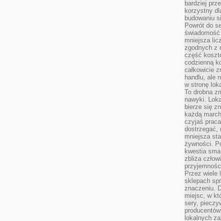
bardziej prz
korzystny dl
budowaniu si
Powrót do s
świadomość e
mniejsza li
zgodnych z 
część koszt
codzienną k
całkowicie 
handlu, ale
w stronę lo
To drobna z
nawyki. Loka
bierze się 
każdą march
czyjaś prac
dostrzegać, 
mniejsza sta
żywności. Po
kwestia smak
zbliża człow
przyjemnośc
Przez wiele
sklepach spra
znaczeniu. D
miejsc, w k
sery, pieczy
producentów
lokalnych z