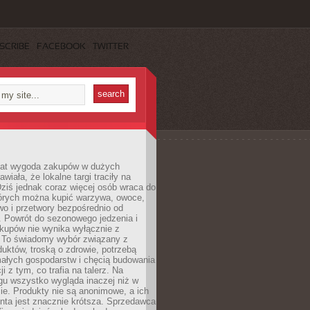
SCRIBE
FACEBOOK
TWITTER
 lat wygoda zakupów w dużych
wiała, że lokalne targi traciły na
ziś jednak coraz więcej osób wraca do
tórych można kupić warzywa, owoce,
wo i przetwory bezpośrednio od
. Powrót do sezonowego jedzenia i
akupów nie wynika wyłącznie z
 To świadomy wybór związany z
duktów, troską o zdrowie, potrzebą
małych gospodarstw i chęcią budowania
cji z tym, co trafia na talerz. Na
gu wszystko wygląda inaczej niż w
e. Produkty nie są anonimowe, a ich
enta jest znacznie krótsza. Sprzedawca