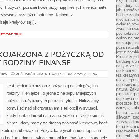
często potra
pomidory, ki
ć. Pożyczki pozabankowe przyjmują niesłychanie rozmaite
jaki sposób
eczywiście przeróżne potrzeby. Jednym z
buduje zaufa
mechaniczną
dzaju kredytów są […]
wkładać tow
zwracać uwa
pochodzenie
EATYWNE TRIKI
wpływ na sma
smakują ina
poza natura
jest z pomid
 KOJARZONA Z POŻYCZKĄ OD
Produkty je
bardziej aro
 RODZINY. FINANSE
odżywcze i p
codziennym 
JEST
 2025
MOŻLIWOŚĆ KOMENTOWANIA
ZOSTAŁA WYŁĄCZONA
też kreatywn
FAŁSZYWIE
rok z tego s
KOJARZONA
Z
dopasować ja
Jest błędnie kojarzona z pożyczką od kolegów, lub
POŻYCZKĄ
natura. Zaku
OD
rodziny. Pieniądze To jedna z najpopularniejszych
planować pos
ZNAJOMYCH,
CZY
dojrzewa i c
pożyczek użyczanych przez instytucje. Należałoby
RODZINY.
prostsze, ba
FINANSE
warzyw, sała
pomyśleć nad skorzystaniem z tej opcji w sytuacji,
buraki, twar
kiedy bank odmówił nam zapożyczenia. Dzieje się tak
śliwkami zac
z przypadko
nieraz, kiedy mamy za drobną zdolność kredytową bądź
temu kuchnia
przednich zobowiązań. Pożyczka prywatna udostępniana
rzeczywistoś
element codz
go bądź też domu – więcej na ranking chwilówek. Instytucje