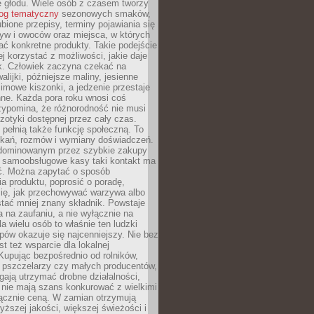
e głodu. Wiele osób z czasem tworzy
log tematyczny
sezonowych smaków,
ubione przepisy, terminy pojawiania się
yw i owoców oraz miejsca, w których
ć konkretne produkty. Takie podejście
ej korzystać z możliwości, jakie daje
ek. Człowiek zaczyna czekać na
alijki, późniejsze maliny, jesienne
imowe kiszonki, a jedzenie przestaje
ne. Każda pora roku wnosi coś
zypomina, że różnorodność nie musi
otyki dostępnej przez cały czas.
i pełnią także funkcję społeczną. To
tkań, rozmów i wymiany doświadczeń.
dominowanym przez szybkie zakupy
i samoobsługowe kasy taki kontakt ma
ć. Można zapytać o sposób
a produktu, poprosić o poradę,
się, jak przechowywać warzywa albo
tać mniej znany składnik. Powstaje
ta na zaufaniu, a nie wyłącznie na
la wielu osób to właśnie ten ludzki
ów okazuje się najcenniejszy. Nie bez
st też wsparcie dla lokalnej
Kupując bezpośrednio od rolników,
 pszczelarzy czy małych producentów,
gają utrzymać drobne działalności,
 nie mają szans konkurować z wielkimi
łącznie ceną. W zamian otrzymują
yższej jakości, większej świeżości i