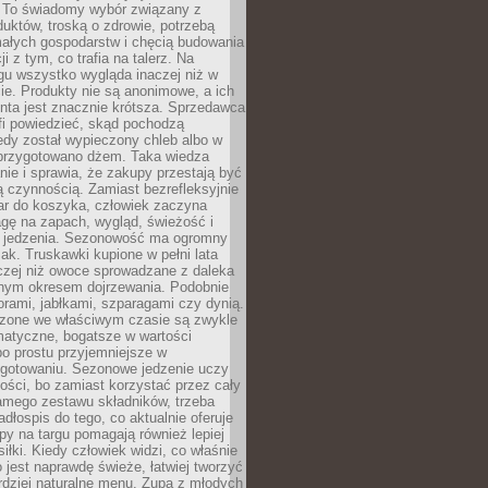
 To świadomy wybór związany z
duktów, troską o zdrowie, potrzebą
małych gospodarstw i chęcią budowania
cji z tym, co trafia na talerz. Na
gu wszystko wygląda inaczej niż w
e. Produkty nie są anonimowe, a ich
enta jest znacznie krótsza. Sprzedawca
fi powiedzieć, skąd pochodzą
edy został wypieczony chleb albo w
 przygotowano dżem. Taka wiedza
nie i sprawia, że zakupy przestają być
 czynnością. Zamiast bezrefleksyjnie
ar do koszyka, człowiek zaczyna
gę na zapach, wygląd, świeżość i
 jedzenia. Sezonowość ma ogromny
k. Truskawki kupione w pełni lata
czej niż owoce sprowadzane z daleka
lnym okresem dojrzewania. Podobnie
orami, jabłkami, szparagami czy dynią.
dzone we właściwym czasie są zwykle
matyczne, bogatsze w wartości
o prostu przyjemniejsze w
gotowaniu. Sezonowe jedzenie uczy
ości, bo zamiast korzystać przez cały
amego zestawu składników, trzeba
dłospis do tego, co aktualnie oferuje
py na targu pomagają również lepiej
iłki. Kiedy człowiek widzi, co właśnie
o jest naprawdę świeże, łatwiej tworzyć
rdziej naturalne menu. Zupa z młodych