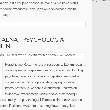
iany jest tutaj jako sposób na życie, a nie tylko plan z
k trenować świadomie, aby usprawnić sprawność ogólną,
 małej […]
UALNA I PSYCHOLOGIA
LINE
EDUKACJA
2025
MOŻLIWOŚĆ KOMENTOWANIA
ZOSTAŁA WYŁĄCZONA
SEKSUALNA
I
PSYCHOLOGIA
Poradnictwo Rodzinne jest przestrzeń, w którym rodzina
KOMUNIKACJI
ONLINE
staje się najważniejszym punktem, a wiedza o ludzkiej
psychice, relacja i rodzicielstwo splatają się w jedną
spójną całość. Strona powstała z myślą o ludziach,
którzy potrzebują wsparcia w budowaniu zdrowych
związków, świadomego rodzicielstwa oraz rozwoju
tuka, muzyka i psychologia i Terapia online i nowoczesne
nictwo Rodzinne wyszukasz szczegółowe teksty, które