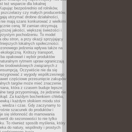
st też wsparcie dla lokalnej
Kupując bezpośrednio od rolników,
 pszczelarzy czy małych producentów,
gają utrzymać drobne działalności,
 nie mają szans konkurować z wielkimi
łącznie ceną. W zamian otrzymują
yższej jakości, większej świeżości i
ejrzystym pochodzeniu. To model
a obu stron, a przy okazji sprzyjający
lniejszych lokalnych społeczności.
ezonowego jedzenia wpływa także na
kologiczną. Krótszy transport,
czba opakowań i wybór produktów
naturalnym rytmem upraw ograniczają
ów środowiskowych związanych z
onsumpcją. Oczywiście nie da się
zrezygnować z wygody współczesnego
 nawet częściowe przesunięcie zakupów
kalnych targów może mieć znaczenie.
miana, która z czasem buduje lepsze
lne targi przypominają, że jedzenie nie
znikąd. Za każdym bochenkiem chleba,
ewką i każdym słoikiem miodu stoi
a, wiedza i czas. Gdy zaczynamy to
rośnie szacunek do produktów i
je się skłonność do marnowania
wrót do sezonowości to nie tylko
u. To również sposób myślenia, który
ieka do natury, wspólnoty i prostych
i codziennego życia.