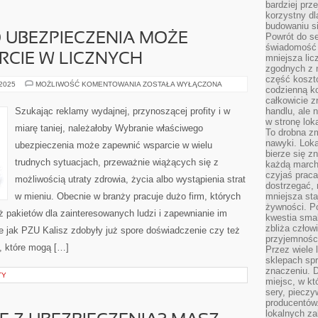
bardziej prz
korzystny dl
budowaniu si
 UBEZPIECZENIA MOŻE
Powrót do s
świadomość e
CIE W LICZNYCH
mniejsza li
zgodnych z 
część koszt
ZAKUP
 2025
MOŻLIWOŚĆ KOMENTOWANIA
ZOSTAŁA WYŁĄCZONA
codzienną k
DOBREGO
UBEZPIECZENIA
całkowicie 
MOŻE
Szukając reklamy wydajnej, przynoszącej profity i w
handlu, ale
ZAPEWNIĆ
w stronę lo
WSPARCIE
miarę taniej, należałoby Wybranie właściwego
W
To drobna z
LICZNYCH
nawyki. Loka
ubezpieczenia może zapewnić wsparcie w wielu
bierze się 
trudnych sytuacjach, przeważnie wiążących się z
każdą march
czyjaś prac
możliwością utraty zdrowia, życia albo wystąpienia strat
dostrzegać, 
w mieniu. Obecnie w branży pracuje dużo firm, których
mniejsza sta
żywności. Po
 pakietów dla zainteresowanych ludzi i zapewnianie im
kwestia smak
zbliża człow
e jak PZU Kalisz zdobyły już spore doświadczenie czy też
przyjemnośc
, które mogą […]
Przez wiele
sklepach spra
znaczeniu. D
TY
miejsc, w k
sery, pieczy
producentów
lokalnych z