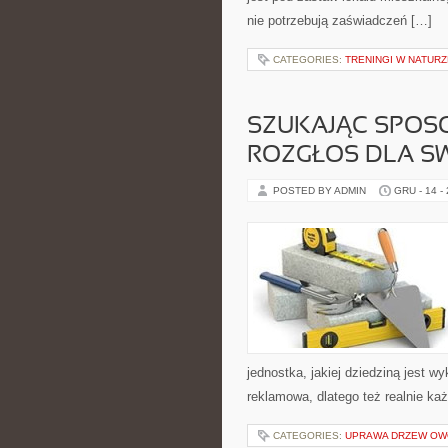
nie potrzebują zaświadczeń […]
CATEGORIES:
TRENINGI W NATURZ
SZUKAJĄC SPOSO
ROZGŁOS DLA SW
POSTED BY ADMIN
GRU - 14 -
jednostka, jakiej dziedziną jest 
reklamowa, dlatego też realnie każ
CATEGORIES:
UPRAWA DRZEW O