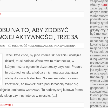
zaspokojeni
własny
kata
zapisując ul
danych warz
E
warto kupowa
pozwala lepi
lokalny ryn
pierwsze now
BU NA TO, ABY ZDOBYĆ
grzyby czy z
być monoton
OJEJ AKTYWNOŚCI, TRZEBA
swojego i pr
oznaczać egz
Lokalne targ
SZUKAJĄC
 2025
MOŻLIWOŚĆ KOMENTOWANIA
ZOSTAŁA WYŁĄCZONA
miejsca spo
SPOSOBU
NA
W świecie z
TO,
Jeżeli ktoś chce, by jego interes skutecznie i wydajnie
internetowe 
ABY
dużą wartoś
ZDOBYĆ
działał, musi zadbać Warszawa to miasteczko, w
ROZGŁOS
przygotowani
DLA
dowiedzieć 
którym można ogromnie dużo rzeczy uzyskać. Pracuje
SWOJEJ
jak wykorzys
AKTYWNOŚCI,
tu dużo jednostek, a każda z nich ma przyciągającą
TRZEBA
relacja opar
transakcji. D
ofertę dla swoich klientów. Nie ma się zatem czemu
wymiar zakup
zadziwiać, że również dużą popularnością raduje się
znaczenia je
gospodarki. 
wyklejanie laminatów warszawa. To nadzwyczaj kultowa forma
sadowników,
klienci poma
dy sklep czy inny interes w mieście, […]
które często
sieciami wy
WOCOWYCH
produkty o w