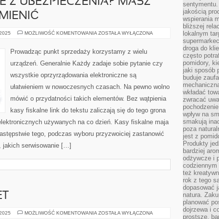
 Z UBEZPIECZENIA? MASZ
sentymentu.
jakością pro
MIENIĆ
wspierania 
bliższej rela
NIEZADOWOLENIE
lokalnym tar
 2025
MOŻLIWOŚĆ KOMENTOWANIA
ZOSTAŁA WYŁĄCZONA
Z
supermarkeci
UBEZPIECZENIA?
droga do kli
MASZ
Prowadząc punkt sprzedaży korzystamy z wielu
MOŻLIWOŚĆ
często potra
JE
pomidory, ki
urządzeń. Generalnie Każdy zadaje sobie pytanie czy
ZMIENIĆ
jaki sposób
wszystkie oprzyrządowania elektroniczne są
buduje zaufa
mechaniczną
ułatwieniem w nowoczesnych czasach. Na pewno wolno
wkładać tow
mówić o przydatności takich elementów. Bez wątpienia
zwracać uwa
pochodzenie
kasy fiskalne link do tekstu zaliczają się do tego grona
wpływ na sma
smakują ina
lektronicznych używanych na co dzień. Kasy fiskalne maja
poza natura
następstwie tego, podczas wyboru przyzwoiciej zastanowić
jest z pomid
Produkty je
, jakich serwisowanie […]
bardziej aro
odżywcze i p
codziennym 
też kreatywn
rok z tego s
dopasować ja
ET
natura. Zaku
planować pos
dojrzewa i c
OBECNIE
 2025
MOŻLIWOŚĆ KOMENTOWANIA
ZOSTAŁA WYŁĄCZONA
prostsze, ba
INTERNET