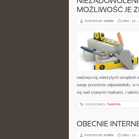
NIEZADOWOLENIE
MOŻLIWOŚĆ JE Z
POSTED BY ADMIN
GRU - 14 -
nadzwyczaj należytych urządzeń e
swoje przeróżne odpowiedniki, w 
się nad znanymi markami, i takimi
CATEGORIES:
THAIFUN
OBECNIE INTERN
POSTED BY ADMIN
GRU - 13 -