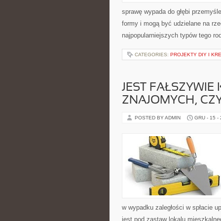
sprawę wypada do głębi przemyśle
formy i mogą być udzielane na rz
najpopularniejszych typów tego ro
CATEGORIES:
PROJEKTY DIY I KR
JEST FAŁSZYWIE
ZNAJOMYCH, CZY
POSTED BY ADMIN
GRU - 15 -
w wypadku zaległości w spłacie u
jest pod zastaw lokalu mieszkalne