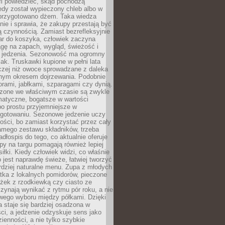
fi powiedzieć, skąd pochodzą
edy został wypieczony chleb albo w
 przygotowano dżem. Taka wiedza
nie i sprawia, że zakupy przestają być
 czynnością. Zamiast bezrefleksyjnie
ar do koszyka, człowiek zaczyna
gę na zapach, wygląd, świeżość i
 jedzenia. Sezonowość ma ogromny
k. Truskawki kupione w pełni lata
czej niż owoce sprowadzane z daleka
lnym okresem dojrzewania. Podobnie
orami, jabłkami, szparagami czy dynią.
dzone we właściwym czasie są zwykle
matyczne, bogatsze w wartości
o prostu przyjemniejsze w
gotowaniu. Sezonowe jedzenie uczy
ości, bo zamiast korzystać przez cały
amego zestawu składników, trzeba
dłospis do tego, co aktualnie oferuje
py na targu pomagają również lepiej
iłki. Kiedy człowiek widzi, co właśnie
o jest naprawdę świeże, łatwiej tworzyć
rdziej naturalne menu. Zupa z młodych
tka z lokalnych pomidorów, pieczone
ożek z rzodkiewką czy ciasto ze
zynają wynikać z rytmu pór roku, a nie
wego wyboru między półkami. Dzięki
 staje się bardziej osadzona w
ci, a jedzenie odzyskuje sens jako
ienności, a nie tylko szybkie