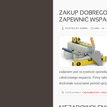
ZAKUP DOBREGO
ZAPEWNIĆ WSPAR
POSTED BY ADMIN
GRU - 14 -
zadaniem jest oczywiście sprzedaż
całościowego wsparcia. Firmy taki
doskonałe rozeznanie pośród opcji
CATEGORIES:
CIEKAWOSTKI I FAK