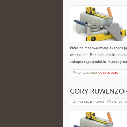
które na masową miarę ekspediują 
warunkiem. Bez nich obiekt handl
zakupionego produktu. Kurierzy n
CATEGORIES:
KARDIOLOGIA
GÓRY RUWENZORI
POSTED BY ADMIN
LIS - 29 - 