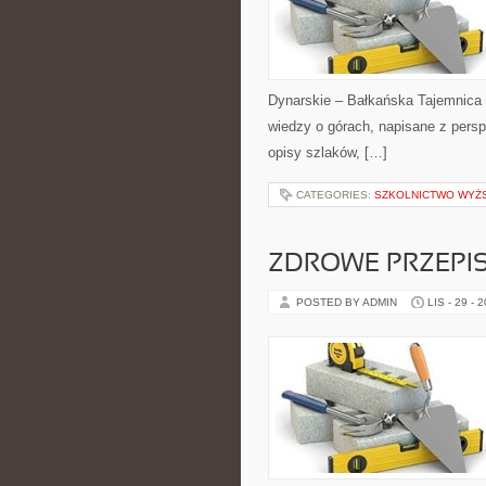
Dynarskie – Bałkańska Tajemnica 
wiedzy o górach, napisane z pers
opisy szlaków, […]
CATEGORIES:
SZKOLNICTWO WYŻ
ZDROWE PRZEPIS
POSTED BY ADMIN
LIS - 29 - 