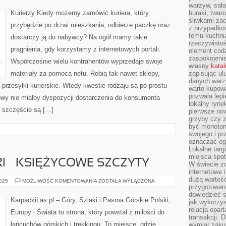
warzyw, sała
Kurierzy Kiedy możemy zamówić kuriera, który
buraki, twar
śliwkami zac
przybędzie po drzwi mieszkania, odbierze paczkę oraz
z przypadko
temu kuchnia
dostarczy ją do nabywcy? Na ogół mamy takie
rzeczywistoś
pragnienia, gdy korzystamy z internetowych portali.
element codz
zaspokojeni
Współcześnie wielu kontrahentów wyprzedaje swoje
własny
kata
materiały za pomocą netu. Robią tak nawet sklepy,
zapisując ul
danych warz
przesyłki kurierskie. Wtedy kwestie rodzaju są po prostu
warto kupowa
pozwala lepi
owy nie miałby dyspozycji dostarczenia do konsumenta
lokalny ryn
a szczęście są […]
pierwsze now
grzyby czy z
być monoton
swojego i pr
oznaczać egz
Lokalne targ
miejsca spo
 – KSIĘŻYCOWE SZCZYTY
W świecie z
internetowe 
dużą wartoś
GÓRY
2025
MOŻLIWOŚĆ KOMENTOWANIA
ZOSTAŁA WYŁĄCZONA
RUWENZORI
przygotowani
–
dowiedzieć 
KSIĘŻYCOWE
KarpackiLas.pl – Góry, Szlaki i Pasma Górskie Polski,
jak wykorzys
SZCZYTY
relacja opar
Europy i Świata to strona, który powstał z miłości do
transakcji. D
łańcuchów górskich i trekkingu. To miejsce, gdzie
wymiar zakup