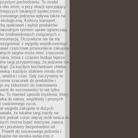
ejrzystym pochodzeniu. To model
a obu stron, a przy okazji sprzyjający
lniejszych lokalnych społeczności.
ezonowego jedzenia wpływa także na
kologiczną. Krótszy transport,
czba opakowań i wybór produktów
naturalnym rytmem upraw ograniczają
ów środowiskowych związanych z
onsumpcją. Oczywiście nie da się
zrezygnować z wygody współczesnego
 nawet częściowe przesunięcie zakupów
kalnych targów może mieć znaczenie.
miana, która z czasem buduje lepsze
lne targi przypominają, że jedzenie nie
znikąd. Za każdym bochenkiem chleba,
ewką i każdym słoikiem miodu stoi
a, wiedza i czas. Gdy zaczynamy to
rośnie szacunek do produktów i
je się skłonność do marnowania
wrót do sezonowości to nie tylko
u. To również sposób myślenia, który
ieka do natury, wspólnoty i prostych
i codziennego życia.
 lat wygoda zakupów w dużych
wiała, że lokalne targi traciły na
ziś jednak coraz więcej osób wraca do
tórych można kupić warzywa, owoce,
wo i przetwory bezpośrednio od
. Powrót do sezonowego jedzenia i
akupów nie wynika wyłącznie z