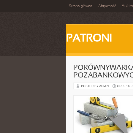
Archi
Strona główna
Aktywność
PATRONI
PORÓWNYWARKA
POZABANKOWY
POSTED BY ADMIN
GRU - 16 -