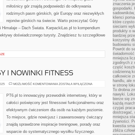
znaczenia je
miłośnicy gór znajdą podpowiedzi do odkrywania
gospodarki. 
sadowników,
rodzimych pasm górskich, gór Europy oraz niezwykłych
klienci poma
rejonów górskich na świecie. Warto przeczytać Góry
które często
sieciami wy
i Himalaje – Dach Świata. KarpackiLas.pl to kompendium
produkty o w
pektywy doświadczonego turysty. Znajdziesz tu szczegółowe
bardziej prz
korzystny dl
budowaniu si
Powrót do s
świadomość e
SZE
mniejsza li
zgodnych z 
część koszt
codzienną k
Y I NOWINKI FITNESS
całkowicie 
handlu, ale
ZDROWE
2025
MOŻLIWOŚĆ KOMENTOWANIA
ZOSTAŁA WYŁĄCZONA
w stronę lo
PRZEPISY
To drobna z
I
NOWINKI
nawyki. Loka
PT6.pl to innowacyjny przewodnik internetowy, który w
FITNESS
bierze się 
całości poświęcony jest fitnessowi funkcjonalnemu oraz
każdą march
czyjaś prac
efektywnym ćwiczeniom dla osób na każdym poziomie.
dostrzegać, 
mniejsza sta
To miejsce, gdzie nowicjusz i zaawansowany ćwiczący
żywności. Po
znajdą sprawdzone inspiracje treningowe, porady oraz
kwestia smak
zbliża człow
wsparcie do systematycznego wysiłku fizycznego.
przyjemnośc