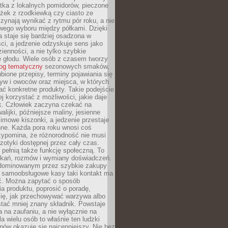
tka z lokalnych pomidorów, pieczone
ożek z rzodkiewką czy ciasto ze
zynają wynikać z rytmu pór roku, a nie
wego wyboru między półkami. Dzięki
 staje się bardziej osadzona w
ci, a jedzenie odzyskuje sens jako
ienności, a nie tylko szybkie
e głodu. Wiele osób z czasem tworzy
log tematyczny
sezonowych smaków,
ubione przepisy, terminy pojawiania się
yw i owoców oraz miejsca, w których
ć konkretne produkty. Takie podejście
ej korzystać z możliwości, jakie daje
ek. Człowiek zaczyna czekać na
alijki, późniejsze maliny, jesienne
imowe kiszonki, a jedzenie przestaje
ne. Każda pora roku wnosi coś
zypomina, że różnorodność nie musi
otyki dostępnej przez cały czas.
i pełnią także funkcję społeczną. To
tkań, rozmów i wymiany doświadczeń.
dominowanym przez szybkie zakupy
i samoobsługowe kasy taki kontakt ma
ć. Można zapytać o sposób
a produktu, poprosić o poradę,
się, jak przechowywać warzywa albo
tać mniej znany składnik. Powstaje
ta na zaufaniu, a nie wyłącznie na
la wielu osób to właśnie ten ludzki
ów okazuje się najcenniejszy. Nie bez