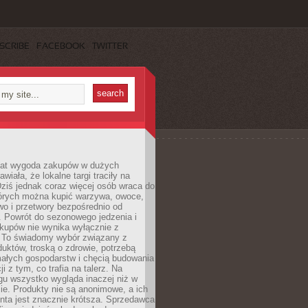
SCRIBE
FACEBOOK
TWITTER
 lat wygoda zakupów w dużych
wiała, że lokalne targi traciły na
ziś jednak coraz więcej osób wraca do
tórych można kupić warzywa, owoce,
wo i przetwory bezpośrednio od
. Powrót do sezonowego jedzenia i
akupów nie wynika wyłącznie z
 To świadomy wybór związany z
duktów, troską o zdrowie, potrzebą
małych gospodarstw i chęcią budowania
cji z tym, co trafia na talerz. Na
gu wszystko wygląda inaczej niż w
e. Produkty nie są anonimowe, a ich
enta jest znacznie krótsza. Sprzedawca