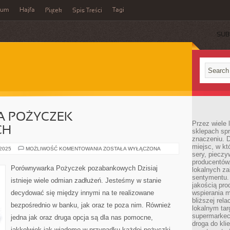
wum
Hajfa
Tagi
Piątek
Spis Treści
SUB
 POŻYCZEK
Przez wiele
CH
sklepach spra
znaczeniu. D
miejsc, w k
PORÓWNYWARKA
 2025
MOŻLIWOŚĆ KOMENTOWANIA
ZOSTAŁA WYŁĄCZONA
sery, pieczy
POŻYCZEK
POZABANKOWYCH
producentów
Porównywarka Pożyczek pozabankowych Dzisiaj
lokalnych z
sentymentu.
istnieje wiele odmian zadłużeń. Jesteśmy w stanie
jakością pro
decydować się między innymi na te realizowane
wspierania 
bliższej rela
bezpośrednio w banku, jak oraz te poza nim. Również
lokalnym tar
supermarkeci
jedna jak oraz druga opcja są dla nas pomocne,
droga do kli
jakkolwiek jak wiadomo w przypadku każdej pożyczki