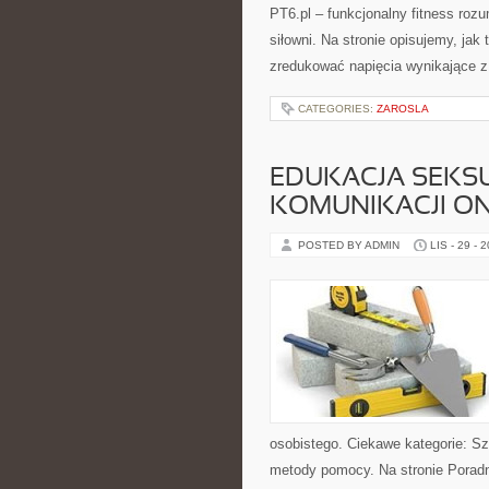
PT6.pl – funkcjonalny fitness rozum
siłowni. Na stronie opisujemy, ja
zredukować napięcia wynikające z
CATEGORIES:
ZAROSLA
EDUKACJA SEKS
KOMUNIKACJI ON
POSTED BY ADMIN
LIS - 29 - 
osobistego. Ciekawe kategorie: Sz
metody pomocy. Na stronie Porad