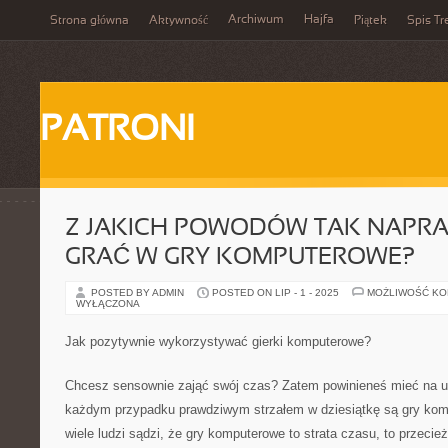
Archiwum
Hajfa
Strona główna
Aktywność
Piątek
Spis Tr
PATRONI
Z JAKICH POWODÓW TAK NAPR
GRAĆ W GRY KOMPUTEROWE?
POSTED BY ADMIN
POSTED ON LIP - 1 - 2025
MOŻLIWOŚĆ K
WYŁĄCZONA
Jak pozytywnie wykorzystywać gierki komputerowe?
Chcesz sensownie zająć swój czas? Zatem powinieneś mieć na u
każdym przypadku prawdziwym strzałem w dziesiątkę są gry kom
wiele ludzi sądzi, że gry komputerowe to strata czasu, to przecie