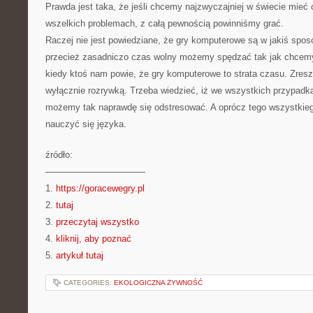
Prawda jest taka, że jeśli chcemy najzwyczajniej w świecie mieć
wszelkich problemach, z całą pewnością powinniśmy grać.
Raczej nie jest powiedziane, że gry komputerowe są w jakiś spos
przecież zasadniczo czas wolny możemy spędzać tak jak chcem
kiedy ktoś nam powie, że gry komputerowe to strata czasu. Zres
wyłącznie rozrywką. Trzeba wiedzieć, iż we wszystkich przypadka
możemy tak naprawdę się odstresować. A oprócz tego wszystki
nauczyć się języka.
źródło:
———————————
1.
https://goracewegry.pl
2.
tutaj
3.
przeczytaj wszystko
4.
kliknij, aby poznać
5.
artykuł tutaj
CATEGORIES:
EKOLOGICZNA ŻYWNOŚĆ