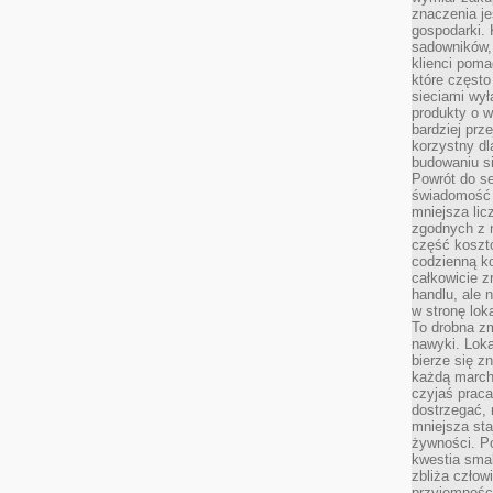
znaczenia je
gospodarki. 
sadowników,
klienci poma
które często
sieciami wy
produkty o w
bardziej prz
korzystny dl
budowaniu si
Powrót do s
świadomość e
mniejsza li
zgodnych z 
część koszt
codzienną k
całkowicie 
handlu, ale
w stronę lo
To drobna z
nawyki. Loka
bierze się 
każdą march
czyjaś prac
dostrzegać, 
mniejsza sta
żywności. Po
kwestia smak
zbliża człow
przyjemnośc