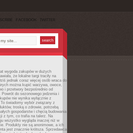
SCRIBE
FACEBOOK
TWITTER
 lat wygoda zakupów w dużych
wiała, że lokalne targi traciły na
ziś jednak coraz więcej osób wraca do
tórych można kupić warzywa, owoce,
wo i przetwory bezpośrednio od
. Powrót do sezonowego jedzenia i
akupów nie wynika wyłącznie z
 To świadomy wybór związany z
duktów, troską o zdrowie, potrzebą
małych gospodarstw i chęcią budowania
cji z tym, co trafia na talerz. Na
gu wszystko wygląda inaczej niż w
e. Produkty nie są anonimowe, a ich
enta jest znacznie krótsza. Sprzedawca