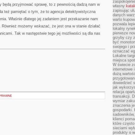
zaspokojeni
 czy będą przyjmować sprawę, to z pewnością dadzą nam w
własny
kata
zapisując ul
 też pamiętać o tym, że to agencja detektywistyczna
danych warz
nia. Właśnie dlatego jej zadaniem jest przekazanie nam
warto kupowa
pozwala lepi
t. Również możemy wskazać, że jest ona w stanie działać
lokalny ryn
pierwsze now
ranicami. Tak w następstwie tego jej możliwości są dla nas
grzyby czy z
być monoton
swojego i pr
oznaczać egz
Lokalne targ
miejsca spo
W świecie z
internetowe 
dużą wartoś
przygotowani
dowiedzieć 
jak wykorzys
relacja opar
PRAWNE
transakcji. D
wymiar zakup
znaczenia je
gospodarki. 
sadowników,
klienci poma
które często
sieciami wy
produkty o w