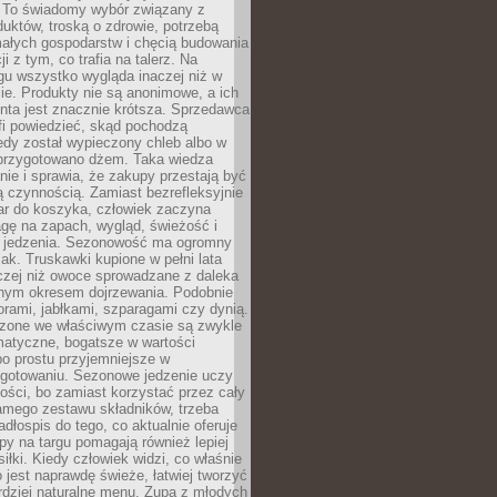
 To świadomy wybór związany z
duktów, troską o zdrowie, potrzebą
małych gospodarstw i chęcią budowania
cji z tym, co trafia na talerz. Na
gu wszystko wygląda inaczej niż w
e. Produkty nie są anonimowe, a ich
enta jest znacznie krótsza. Sprzedawca
fi powiedzieć, skąd pochodzą
edy został wypieczony chleb albo w
 przygotowano dżem. Taka wiedza
nie i sprawia, że zakupy przestają być
 czynnością. Zamiast bezrefleksyjnie
ar do koszyka, człowiek zaczyna
gę na zapach, wygląd, świeżość i
 jedzenia. Sezonowość ma ogromny
k. Truskawki kupione w pełni lata
czej niż owoce sprowadzane z daleka
lnym okresem dojrzewania. Podobnie
orami, jabłkami, szparagami czy dynią.
dzone we właściwym czasie są zwykle
matyczne, bogatsze w wartości
o prostu przyjemniejsze w
gotowaniu. Sezonowe jedzenie uczy
ości, bo zamiast korzystać przez cały
amego zestawu składników, trzeba
dłospis do tego, co aktualnie oferuje
py na targu pomagają również lepiej
iłki. Kiedy człowiek widzi, co właśnie
o jest naprawdę świeże, łatwiej tworzyć
rdziej naturalne menu. Zupa z młodych