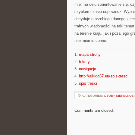
mieli na celu zorientowanie się,
szybkim czasie odpowiedz. Wypada
decyduje o przebiegu danego zlece
trafnych wiadomości na taki tema
na terenie kraju, jak i poza jego g
niezmiernie cenne.
1.
mapa strony
2.
teksty
3.
nawigacja
4.
http://aikido67.eu/spis-tresci
5.
spis tresci
CATEGORIES:
OSOBY NIEPEŁNOS
Comments are closed.