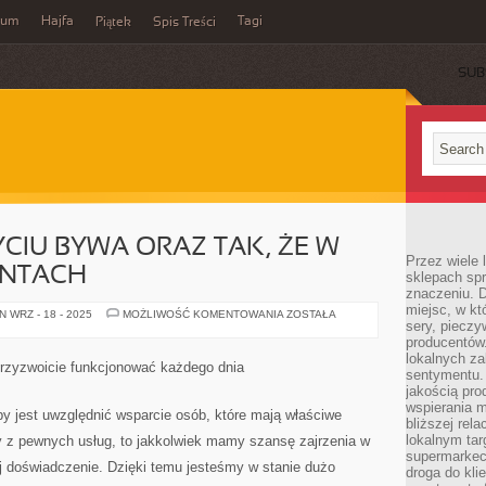
wum
Hajfa
Tagi
Piątek
Spis Treści
SUB
YCIU BYWA ORAZ TAK, ŻE W
Przez wiele
NTACH
sklepach spra
znaczeniu. D
miejsc, w k
TO
 WRZ - 18 - 2025
MOŻLIWOŚĆ KOMENTOWANIA
ZOSTAŁA
sery, pieczy
SMUTNE,
W
producentów
ŻYCIU
lokalnych z
BYWA
przyzwoicie funkcjonować każdego dnia
ORAZ
sentymentu.
TAK,
jakością pro
ŻE
wspierania 
W
y jest uwzględnić wsparcie osób, które mają właściwe
PEWNYCH
bliższej rela
MOMENTACH
lokalnym tar
y z pewnych usług, to jakkolwiek mamy szansę zajrzenia w
supermarkeci
 jej doświadczenie. Dzięki temu jesteśmy w stanie dużo
droga do kli