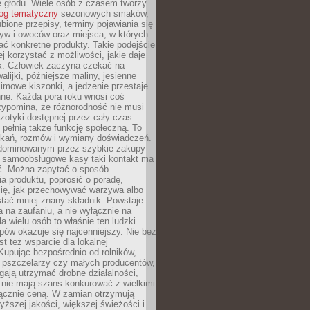
e głodu. Wiele osób z czasem tworzy
log tematyczny
sezonowych smaków,
ubione przepisy, terminy pojawiania się
yw i owoców oraz miejsca, w których
ć konkretne produkty. Takie podejście
ej korzystać z możliwości, jakie daje
ek. Człowiek zaczyna czekać na
alijki, późniejsze maliny, jesienne
imowe kiszonki, a jedzenie przestaje
ne. Każda pora roku wnosi coś
zypomina, że różnorodność nie musi
otyki dostępnej przez cały czas.
i pełnią także funkcję społeczną. To
tkań, rozmów i wymiany doświadczeń.
dominowanym przez szybkie zakupy
i samoobsługowe kasy taki kontakt ma
ć. Można zapytać o sposób
a produktu, poprosić o poradę,
się, jak przechowywać warzywa albo
tać mniej znany składnik. Powstaje
ta na zaufaniu, a nie wyłącznie na
la wielu osób to właśnie ten ludzki
ów okazuje się najcenniejszy. Nie bez
st też wsparcie dla lokalnej
Kupując bezpośrednio od rolników,
 pszczelarzy czy małych producentów,
gają utrzymać drobne działalności,
 nie mają szans konkurować z wielkimi
łącznie ceną. W zamian otrzymują
yższej jakości, większej świeżości i