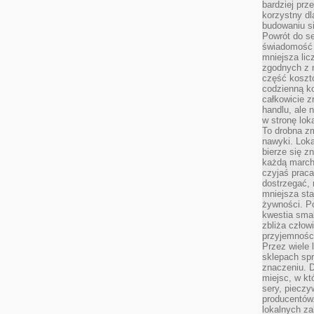
bardziej prz
korzystny dl
budowaniu si
Powrót do s
świadomość e
mniejsza li
zgodnych z 
część koszt
codzienną k
całkowicie 
handlu, ale
w stronę lo
To drobna z
nawyki. Loka
bierze się 
każdą march
czyjaś prac
dostrzegać, 
mniejsza sta
żywności. Po
kwestia smak
zbliża człow
przyjemnośc
Przez wiele
sklepach spra
znaczeniu. D
miejsc, w k
sery, pieczy
producentów
lokalnych z