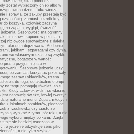
fi powiedzieć, skąd pochodzą
edy został wypieczony chleb albo w
 przygotowano dżem. Taka wiedza
nie i sprawia, że zakupy przestają być
 czynnością. Zamiast bezrefleksyjnie
ar do koszyka, człowiek zaczyna
gę na zapach, wygląd, świeżość i
 jedzenia. Sezonowość ma ogromny
k. Truskawki kupione w pełni lata
czej niż owoce sprowadzane z daleka
lnym okresem dojrzewania. Podobnie
orami, jabłkami, szparagami czy dynią.
dzone we właściwym czasie są zwykle
matyczne, bogatsze w wartości
o prostu przyjemniejsze w
gotowaniu. Sezonowe jedzenie uczy
ości, bo zamiast korzystać przez cały
amego zestawu składników, trzeba
dłospis do tego, co aktualnie oferuje
py na targu pomagają również lepiej
iłki. Kiedy człowiek widzi, co właśnie
o jest naprawdę świeże, łatwiej tworzyć
rdziej naturalne menu. Zupa z młodych
tka z lokalnych pomidorów, pieczone
ożek z rzodkiewką czy ciasto ze
zynają wynikać z rytmu pór roku, a nie
wego wyboru między półkami. Dzięki
 staje się bardziej osadzona w
ci, a jedzenie odzyskuje sens jako
ienności, a nie tylko szybkie