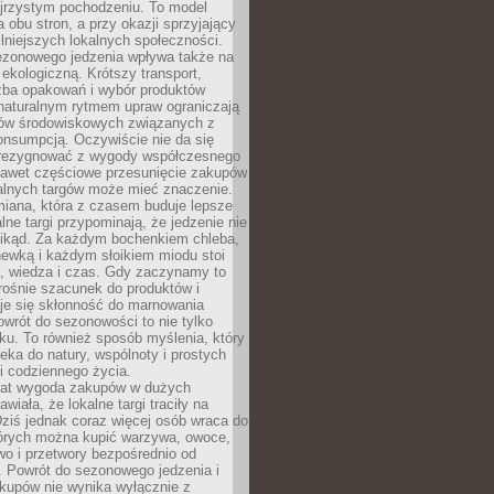
ejrzystym pochodzeniu. To model
a obu stron, a przy okazji sprzyjający
lniejszych lokalnych społeczności.
ezonowego jedzenia wpływa także na
kologiczną. Krótszy transport,
czba opakowań i wybór produktów
naturalnym rytmem upraw ograniczają
ów środowiskowych związanych z
onsumpcją. Oczywiście nie da się
zrezygnować z wygody współczesnego
 nawet częściowe przesunięcie zakupów
kalnych targów może mieć znaczenie.
miana, która z czasem buduje lepsze
lne targi przypominają, że jedzenie nie
znikąd. Za każdym bochenkiem chleba,
ewką i każdym słoikiem miodu stoi
a, wiedza i czas. Gdy zaczynamy to
rośnie szacunek do produktów i
je się skłonność do marnowania
wrót do sezonowości to nie tylko
u. To również sposób myślenia, który
ieka do natury, wspólnoty i prostych
i codziennego życia.
 lat wygoda zakupów w dużych
wiała, że lokalne targi traciły na
ziś jednak coraz więcej osób wraca do
tórych można kupić warzywa, owoce,
wo i przetwory bezpośrednio od
. Powrót do sezonowego jedzenia i
akupów nie wynika wyłącznie z