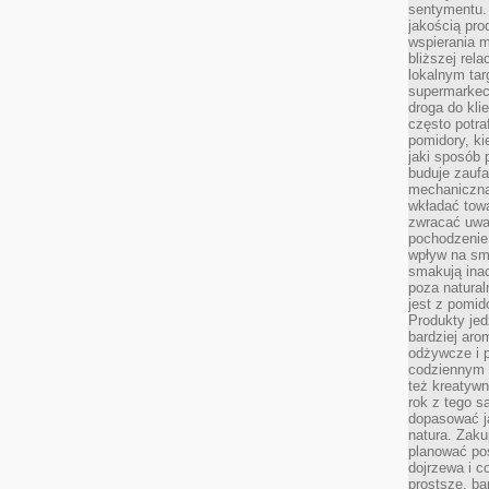
sentymentu.
jakością pro
wspierania 
bliższej rela
lokalnym tar
supermarkeci
droga do kli
często potra
pomidory, ki
jaki sposób
buduje zaufa
mechaniczną
wkładać tow
zwracać uwa
pochodzenie
wpływ na sma
smakują ina
poza natura
jest z pomid
Produkty je
bardziej aro
odżywcze i p
codziennym 
też kreatywn
rok z tego s
dopasować ja
natura. Zaku
planować pos
dojrzewa i c
prostsze, ba