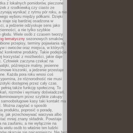
tka z lokalnych pomidorów, pieczone
ożek z rzodkiewką czy ciasto ze
zynają wynikać z rytmu pór roku, a nie
wego wyboru między półkami. Dzięki
 staje się bardziej osadzona w
ci, a jedzenie odzyskuje sens jako
ienności, a nie tylko szybkie
e głodu. Wiele osób z czasem tworzy
log tematyczny
sezonowych smaków,
ubione przepisy, terminy pojawiania się
yw i owoców oraz miejsca, w których
ć konkretne produkty. Takie podejście
ej korzystać z możliwości, jakie daje
ek. Człowiek zaczyna czekać na
alijki, późniejsze maliny, jesienne
imowe kiszonki, a jedzenie przestaje
ne. Każda pora roku wnosi coś
zypomina, że różnorodność nie musi
otyki dostępnej przez cały czas.
i pełnią także funkcję społeczną. To
tkań, rozmów i wymiany doświadczeń.
dominowanym przez szybkie zakupy
i samoobsługowe kasy taki kontakt ma
ć. Można zapytać o sposób
a produktu, poprosić o poradę,
się, jak przechowywać warzywa albo
tać mniej znany składnik. Powstaje
ta na zaufaniu, a nie wyłącznie na
la wielu osób to właśnie ten ludzki
ów okazuje się najcenniejszy. Nie bez