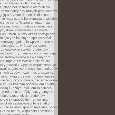
st też wsparcie dla lokalnej
Kupując bezpośrednio od rolników,
 pszczelarzy czy małych producentów,
gają utrzymać drobne działalności,
 nie mają szans konkurować z wielkimi
łącznie ceną. W zamian otrzymują
yższej jakości, większej świeżości i
ejrzystym pochodzeniu. To model
a obu stron, a przy okazji sprzyjający
lniejszych lokalnych społeczności.
ezonowego jedzenia wpływa także na
kologiczną. Krótszy transport,
czba opakowań i wybór produktów
naturalnym rytmem upraw ograniczają
ów środowiskowych związanych z
onsumpcją. Oczywiście nie da się
zrezygnować z wygody współczesnego
 nawet częściowe przesunięcie zakupów
kalnych targów może mieć znaczenie.
miana, która z czasem buduje lepsze
lne targi przypominają, że jedzenie nie
znikąd. Za każdym bochenkiem chleba,
ewką i każdym słoikiem miodu stoi
a, wiedza i czas. Gdy zaczynamy to
rośnie szacunek do produktów i
je się skłonność do marnowania
wrót do sezonowości to nie tylko
u. To również sposób myślenia, który
ieka do natury, wspólnoty i prostych
i codziennego życia.