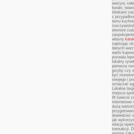
warzyw, sała
buraki, twar
śliwkami zac
z przypadko
temu kuchnia
rzeczywistoś
element codz
zaspokojeni
własny
kata
zapisując ul
danych warz
warto kupowa
pozwala lepi
lokalny ryn
pierwsze now
grzyby czy z
być monoton
swojego i pr
oznaczać egz
Lokalne targ
miejsca spo
W świecie z
internetowe 
dużą wartoś
przygotowani
dowiedzieć 
jak wykorzys
relacja opar
transakcji. D
wymiar zakup