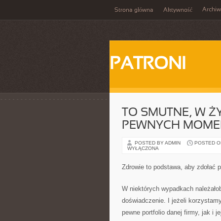
Archi
Strona główna
Aktywność
PATRONI
TO SMUTNE, W Ż
PEWNYCH MOME
POSTED BY ADMIN
POSTED ON
WYŁĄCZONA
Zdrowie to podstawa, aby zdołać 
W niektórych wypadkach należałob
doświadczenie. I jeżeli korzystam
pewne portfolio danej firmy, jak i