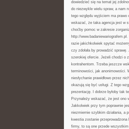
dowiedzieć się na temat jej zdoln
do niezwykle wielu spraw, a nam n
tego względu wyjściem ma prawo ok
wskazać, że taka agencja jest w s
choćby pomoc w zakresie zorgani
http://www.badaniewariografem.pl
razie jakichkolwiek spytać możemy
czy zdołała by prowadzić sprawę. 
szerokiej ofercie. Jeżeli chodzi o
kontrahentom. Trzeba jeszcze wska
terminowości, jak anonimowości. W
niesłychanie prawidłowo przez nic
okazują się być usługi. Z tego wz
prezentację. I dobrze byłoby tak t
Przynależy wskazać, że jest ono 
Jakkolwiek przy tym poprawnie jes
niezmiernie szybkim działania, a
kwestia zostanie przeprowadzona b
firmy, to są one przede wszystkim