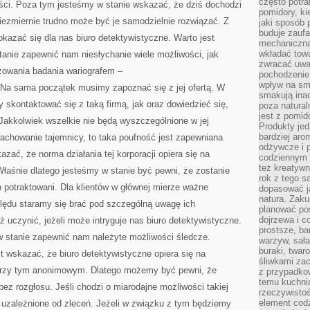
często potra
ości. Poza tym jesteśmy w stanie wskazać, że dziś dochodzi
pomidory, ki
iezmiernie trudno może być je samodzielnie rozwiązać. Z
jaki sposób
buduje zaufa
azać się dla nas biuro detektywistyczne. Warto jest
mechaniczną
wkładać tow
tanie zapewnić nam niesłychanie wiele możliwości, jak
zwracać uwa
zowania badania wariografem –
pochodzenie
wpływ na sma
. Na sama początek musimy zapoznać się z jej ofertą. W
smakują ina
 skontaktować się z taką firmą, jak oraz dowiedzieć się,
poza natura
jest z pomid
Jakkolwiek wszelkie nie będą wyszczególnione w jej
Produkty je
bardziej aro
 zachowanie tajemnicy, to taka poufność jest zapewniana
odżywcze i p
zać, że norma działania tej korporacji opiera się na
codziennym 
też kreatywn
łaśnie dlatego jesteśmy w stanie być pewni, że zostanie
rok z tego s
h potraktowani. Dla klientów w głównej mierze ważne
dopasować ja
natura. Zaku
ględu staramy się brać pod szczególną uwagę ich
planować pos
dojrzewa i c
eż uczynić, jeżeli może intryguje nas biuro detektywistyczne.
prostsze, ba
w stanie zapewnić nam należyte możliwości śledcze.
warzyw, sała
buraki, twar
t wskazać, że biuro detektywistyczne opiera się na
śliwkami zac
 przy tym anonimowym. Dlatego możemy być pewni, że
z przypadko
temu kuchnia
ez rozgłosu. Jeśli chodzi o miarodajne możliwości takiej
rzeczywistoś
element codz
 uzależnione od zleceń. Jeżeli w związku z tym będziemy