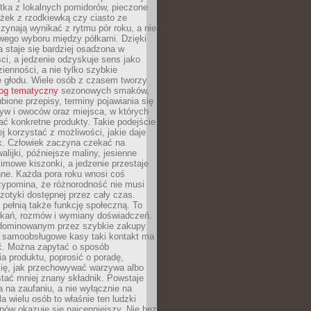
tka z lokalnych pomidorów, pieczone
ożek z rzodkiewką czy ciasto ze
zynają wynikać z rytmu pór roku, a nie
wego wyboru między półkami. Dzięki
 staje się bardziej osadzona w
ci, a jedzenie odzyskuje sens jako
ienności, a nie tylko szybkie
e głodu. Wiele osób z czasem tworzy
log tematyczny
sezonowych smaków,
ubione przepisy, terminy pojawiania się
yw i owoców oraz miejsca, w których
ć konkretne produkty. Takie podejście
ej korzystać z możliwości, jakie daje
ek. Człowiek zaczyna czekać na
alijki, późniejsze maliny, jesienne
imowe kiszonki, a jedzenie przestaje
ne. Każda pora roku wnosi coś
zypomina, że różnorodność nie musi
otyki dostępnej przez cały czas.
i pełnią także funkcję społeczną. To
tkań, rozmów i wymiany doświadczeń.
dominowanym przez szybkie zakupy
i samoobsługowe kasy taki kontakt ma
ć. Można zapytać o sposób
a produktu, poprosić o poradę,
się, jak przechowywać warzywa albo
tać mniej znany składnik. Powstaje
ta na zaufaniu, a nie wyłącznie na
la wielu osób to właśnie ten ludzki
ów okazuje się najcenniejszy. Nie bez