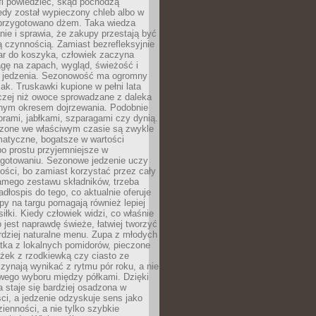
fi powiedzieć, skąd pochodzą
edy został wypieczony chleb albo w
 przygotowano dżem. Taka wiedza
nie i sprawia, że zakupy przestają być
 czynnością. Zamiast bezrefleksyjnie
ar do koszyka, człowiek zaczyna
gę na zapach, wygląd, świeżość i
 jedzenia. Sezonowość ma ogromny
k. Truskawki kupione w pełni lata
czej niż owoce sprowadzane z daleka
lnym okresem dojrzewania. Podobnie
orami, jabłkami, szparagami czy dynią.
dzone we właściwym czasie są zwykle
matyczne, bogatsze w wartości
o prostu przyjemniejsze w
gotowaniu. Sezonowe jedzenie uczy
ości, bo zamiast korzystać przez cały
amego zestawu składników, trzeba
dłospis do tego, co aktualnie oferuje
py na targu pomagają również lepiej
iłki. Kiedy człowiek widzi, co właśnie
o jest naprawdę świeże, łatwiej tworzyć
rdziej naturalne menu. Zupa z młodych
tka z lokalnych pomidorów, pieczone
ożek z rzodkiewką czy ciasto ze
zynają wynikać z rytmu pór roku, a nie
wego wyboru między półkami. Dzięki
 staje się bardziej osadzona w
ci, a jedzenie odzyskuje sens jako
ienności, a nie tylko szybkie