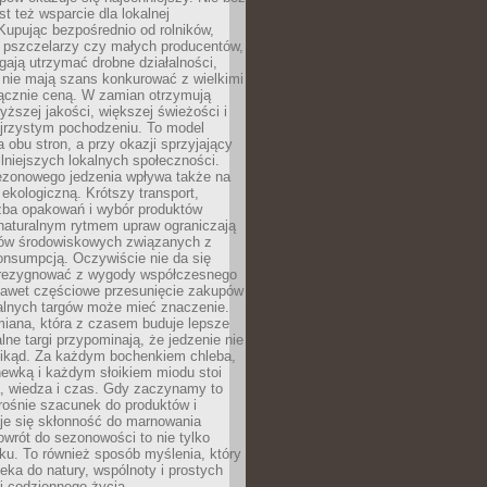
st też wsparcie dla lokalnej
Kupując bezpośrednio od rolników,
 pszczelarzy czy małych producentów,
gają utrzymać drobne działalności,
 nie mają szans konkurować z wielkimi
łącznie ceną. W zamian otrzymują
yższej jakości, większej świeżości i
ejrzystym pochodzeniu. To model
a obu stron, a przy okazji sprzyjający
lniejszych lokalnych społeczności.
ezonowego jedzenia wpływa także na
kologiczną. Krótszy transport,
czba opakowań i wybór produktów
naturalnym rytmem upraw ograniczają
ów środowiskowych związanych z
onsumpcją. Oczywiście nie da się
zrezygnować z wygody współczesnego
 nawet częściowe przesunięcie zakupów
kalnych targów może mieć znaczenie.
miana, która z czasem buduje lepsze
lne targi przypominają, że jedzenie nie
znikąd. Za każdym bochenkiem chleba,
ewką i każdym słoikiem miodu stoi
a, wiedza i czas. Gdy zaczynamy to
rośnie szacunek do produktów i
je się skłonność do marnowania
wrót do sezonowości to nie tylko
u. To również sposób myślenia, który
ieka do natury, wspólnoty i prostych
i codziennego życia.