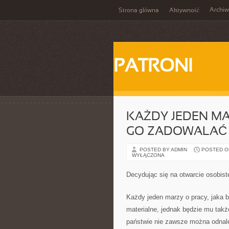
Archi
Strona główna
Aktywność
PATRONI
KAŻDY JEDEN MA
GO ZADOWALAĆ
POSTED BY ADMIN
POSTED ON 
WYŁĄCZONA
Decydując się na otwarcie osobist
Każdy jeden marzy o pracy, jaka 
materialne, jednak będzie mu takż
państwie nie zawsze można odnal