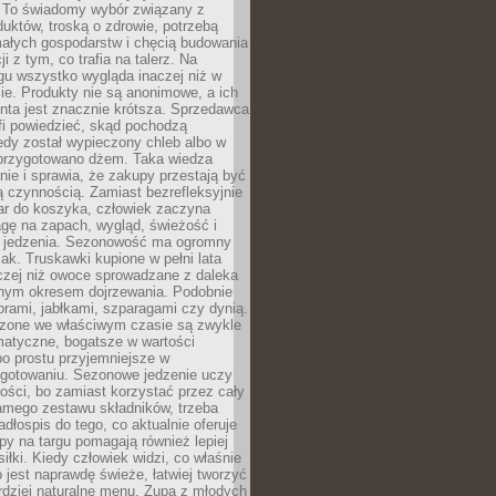
 To świadomy wybór związany z
duktów, troską o zdrowie, potrzebą
małych gospodarstw i chęcią budowania
cji z tym, co trafia na talerz. Na
gu wszystko wygląda inaczej niż w
e. Produkty nie są anonimowe, a ich
enta jest znacznie krótsza. Sprzedawca
fi powiedzieć, skąd pochodzą
edy został wypieczony chleb albo w
 przygotowano dżem. Taka wiedza
nie i sprawia, że zakupy przestają być
 czynnością. Zamiast bezrefleksyjnie
ar do koszyka, człowiek zaczyna
gę na zapach, wygląd, świeżość i
 jedzenia. Sezonowość ma ogromny
k. Truskawki kupione w pełni lata
czej niż owoce sprowadzane z daleka
lnym okresem dojrzewania. Podobnie
orami, jabłkami, szparagami czy dynią.
dzone we właściwym czasie są zwykle
matyczne, bogatsze w wartości
o prostu przyjemniejsze w
gotowaniu. Sezonowe jedzenie uczy
ości, bo zamiast korzystać przez cały
amego zestawu składników, trzeba
dłospis do tego, co aktualnie oferuje
py na targu pomagają również lepiej
iłki. Kiedy człowiek widzi, co właśnie
o jest naprawdę świeże, łatwiej tworzyć
rdziej naturalne menu. Zupa z młodych