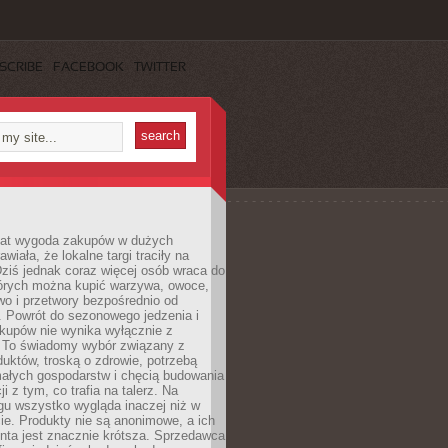
SCRIBE
FACEBOOK
TWITTER
 lat wygoda zakupów w dużych
wiała, że lokalne targi traciły na
ziś jednak coraz więcej osób wraca do
tórych można kupić warzywa, owoce,
wo i przetwory bezpośrednio od
. Powrót do sezonowego jedzenia i
akupów nie wynika wyłącznie z
 To świadomy wybór związany z
duktów, troską o zdrowie, potrzebą
małych gospodarstw i chęcią budowania
cji z tym, co trafia na talerz. Na
gu wszystko wygląda inaczej niż w
e. Produkty nie są anonimowe, a ich
enta jest znacznie krótsza. Sprzedawca