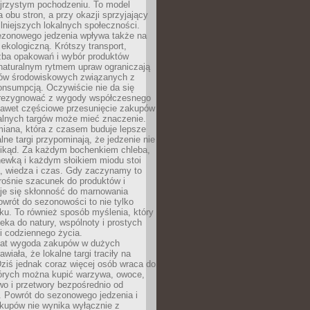
ejrzystym pochodzeniu. To model
a obu stron, a przy okazji sprzyjający
lniejszych lokalnych społeczności.
ezonowego jedzenia wpływa także na
kologiczną. Krótszy transport,
czba opakowań i wybór produktów
naturalnym rytmem upraw ograniczają
ów środowiskowych związanych z
onsumpcją. Oczywiście nie da się
zrezygnować z wygody współczesnego
 nawet częściowe przesunięcie zakupów
kalnych targów może mieć znaczenie.
miana, która z czasem buduje lepsze
lne targi przypominają, że jedzenie nie
znikąd. Za każdym bochenkiem chleba,
ewką i każdym słoikiem miodu stoi
a, wiedza i czas. Gdy zaczynamy to
rośnie szacunek do produktów i
je się skłonność do marnowania
wrót do sezonowości to nie tylko
u. To również sposób myślenia, który
ieka do natury, wspólnoty i prostych
i codziennego życia.
 lat wygoda zakupów w dużych
wiała, że lokalne targi traciły na
ziś jednak coraz więcej osób wraca do
tórych można kupić warzywa, owoce,
wo i przetwory bezpośrednio od
. Powrót do sezonowego jedzenia i
akupów nie wynika wyłącznie z