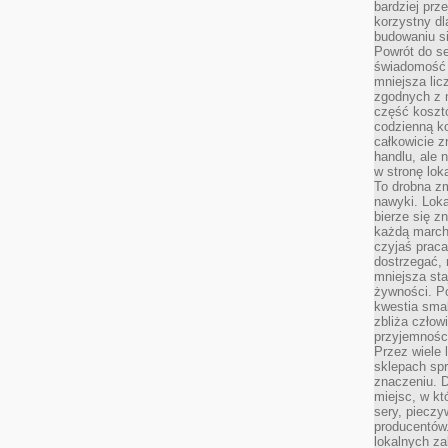
bardziej prz
korzystny dl
budowaniu si
Powrót do s
świadomość e
mniejsza li
zgodnych z 
część koszt
codzienną k
całkowicie 
handlu, ale
w stronę lo
To drobna z
nawyki. Loka
bierze się 
każdą march
czyjaś prac
dostrzegać, 
mniejsza sta
żywności. Po
kwestia smak
zbliża człow
przyjemnośc
Przez wiele
sklepach spra
znaczeniu. D
miejsc, w k
sery, pieczy
producentów
lokalnych z