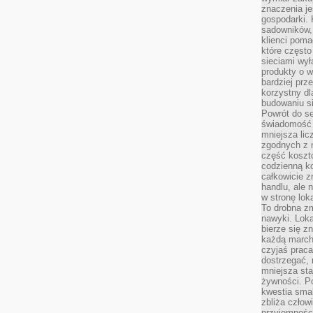
znaczenia je
gospodarki. 
sadowników,
klienci poma
które często
sieciami wy
produkty o w
bardziej prz
korzystny dl
budowaniu si
Powrót do s
świadomość e
mniejsza li
zgodnych z 
część koszt
codzienną k
całkowicie 
handlu, ale
w stronę lo
To drobna z
nawyki. Loka
bierze się 
każdą march
czyjaś prac
dostrzegać, 
mniejsza sta
żywności. Po
kwestia smak
zbliża człow
przyjemnośc