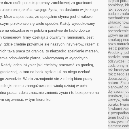
często potra
 że dużo osób poszukuje pracy zarobkowej za granicami
pomidory, ki
jaki sposób
 ulepszenie jakości swojego życia, na dostanie większego
buduje zaufa
oty. Można spostrzec, że specjalnie słynna jest chwilowo
mechaniczną
wkładać tow
 o czym przekonało się wielu speców. Każdy wyedukowany
zwracać uwa
se na odszukanie w polskim państwie de facto dobrze
pochodzenie
wpływ na sma
ch koneserów, firmy czekają z otwartymi ramionami. Jest
smakują ina
poza natura
, gdzie chętnie przyjmuje się naszych inżynierów, razem z
jest z pomid
nich taka praca za granicą, to nierzadko spełnienie marzeń,
Produkty je
bardziej aro
iernie odpowiednio płatną, wykonywaną w wygodnych i
odżywcze i p
Każdy jeden inżynier jaki chciałby pracować za granicą,
codziennym 
też kreatywn
agranicznej, a tam na bank będzie już na niego czekać
rok z tego s
dopasować ja
go zawodzie. Warto zaznajomić się z ofertą biura pracy
natura. Zaku
o dzięki niemu zaangażowanie i wiodą dzisiaj w pełni
planować pos
dojrzewa i c
atna praca, zdoła znacznie zmienić życie i to bezspornie na
prostsze, ba
ym się zwrócić w tym kierunku.
warzyw, sała
buraki, twar
śliwkami zac
z przypadko
temu kuchnia
rzeczywistoś
element codz