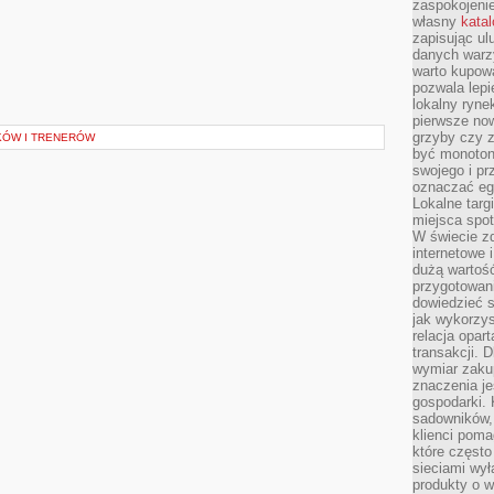
zaspokojeni
własny
kata
zapisując ul
danych warz
warto kupowa
pozwala lepi
lokalny ryn
pierwsze now
grzyby czy z
KÓW I TRENERÓW
być monoton
swojego i pr
oznaczać egz
Lokalne targ
miejsca spo
W świecie z
internetowe 
dużą wartoś
przygotowani
dowiedzieć 
jak wykorzys
relacja opar
transakcji. D
wymiar zakup
znaczenia je
gospodarki. 
sadowników,
klienci poma
które często
sieciami wy
produkty o w