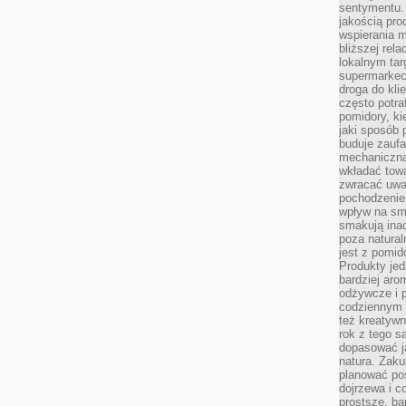
sentymentu.
jakością pro
wspierania 
bliższej rela
lokalnym tar
supermarkeci
droga do kli
często potra
pomidory, ki
jaki sposób
buduje zaufa
mechaniczną
wkładać tow
zwracać uwa
pochodzenie
wpływ na sma
smakują ina
poza natura
jest z pomid
Produkty je
bardziej aro
odżywcze i p
codziennym 
też kreatywn
rok z tego s
dopasować ja
natura. Zaku
planować pos
dojrzewa i c
prostsze, ba