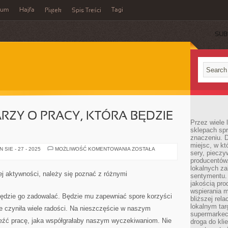
wum
Hajfa
Tagi
Piątek
Spis Treści
SUB
RZY O PRACY, KTÓRA BĘDZIE
Przez wiele
sklepach spra
znaczeniu. D
miejsc, w k
KAŻDY
SIE - 27 - 2025
MOŻLIWOŚĆ KOMENTOWANIA
ZOSTAŁA
sery, pieczy
JEDEN
MARZY
producentów
O
lokalnych z
PRACY,
ej aktywności, należy się poznać z różnymi
sentymentu.
KTÓRA
BĘDZIE
jakością pro
GO
wspierania 
ZADOWALAĆ
będzie go zadowalać. Będzie mu zapewniać spore korzyści
bliższej rela
lokalnym tar
e czyniła wiele radości. Na nieszczęście w naszym
supermarkeci
eźć pracę, jaka współgrałaby naszym wyczekiwaniom. Nie
droga do kli