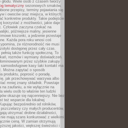
e głodu. Wiele osób z czasem tworzy
log tematyczny
sezonowych smaków,
ubione przepisy, terminy pojawiania się
yw i owoców oraz miejsca, w których
ć konkretne produkty. Takie podejście
ej korzystać z możliwości, jakie daje
ek. Człowiek zaczyna czekać na
alijki, późniejsze maliny, jesienne
imowe kiszonki, a jedzenie przestaje
ne. Każda pora roku wnosi coś
zypomina, że różnorodność nie musi
otyki dostępnej przez cały czas.
i pełnią także funkcję społeczną. To
tkań, rozmów i wymiany doświadczeń.
dominowanym przez szybkie zakupy
i samoobsługowe kasy taki kontakt ma
ć. Można zapytać o sposób
a produktu, poprosić o poradę,
się, jak przechowywać warzywa albo
tać mniej znany składnik. Powstaje
ta na zaufaniu, a nie wyłącznie na
la wielu osób to właśnie ten ludzki
ów okazuje się najcenniejszy. Nie bez
st też wsparcie dla lokalnej
Kupując bezpośrednio od rolników,
 pszczelarzy czy małych producentów,
gają utrzymać drobne działalności,
 nie mają szans konkurować z wielkimi
łącznie ceną. W zamian otrzymują
yższej jakości, większej świeżości i