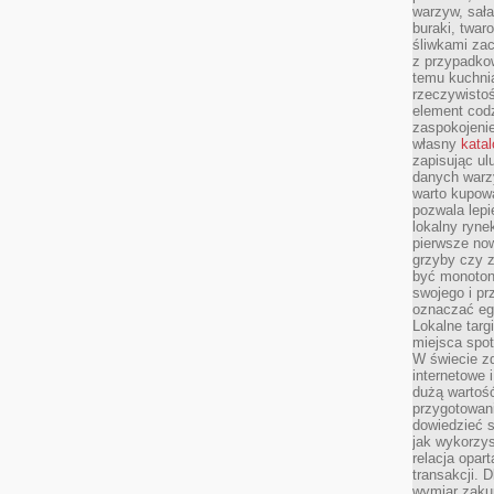
warzyw, sała
buraki, twar
śliwkami zac
z przypadko
temu kuchnia
rzeczywistoś
element codz
zaspokojeni
własny
kata
zapisując ul
danych warz
warto kupowa
pozwala lepi
lokalny ryn
pierwsze now
grzyby czy z
być monoton
swojego i pr
oznaczać egz
Lokalne targ
miejsca spo
W świecie z
internetowe 
dużą wartoś
przygotowani
dowiedzieć 
jak wykorzys
relacja opar
transakcji. D
wymiar zakup