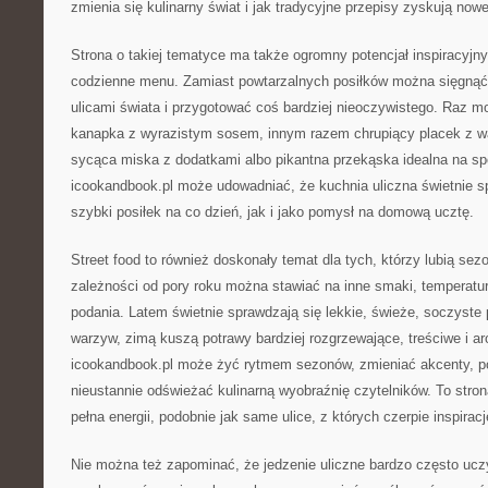
zmienia się kulinarny świat i jak tradycyjne przepisy zyskują nowe
Strona o takiej tematyce ma także ogromny potencjał inspiracyjn
codzienne menu. Zamiast powtarzalnych posiłków można sięgnąć
ulicami świata i przygotować coś bardziej nieoczywistego. Raz 
kanapka z wyrazistym sosem, innym razem chrupiący placek z 
sycąca miska z dodatkami albo pikantna przekąska idealna na s
icookandbook.pl może udowadniać, że kuchnia uliczna świetnie s
szybki posiłek na co dzień, jak i jako pomysł na domową ucztę.
Street food to również doskonały temat dla tych, którzy lubią se
zależności od pory roku można stawiać na inne smaki, temperatur
podania. Latem świetnie sprawdzają się lekkie, świeże, soczyste p
warzyw, zimą kuszą potrawy bardziej rozgrzewające, treściwe i a
icookandbook.pl może żyć rytmem sezonów, zmieniać akcenty, po
nieustannie odświeżać kulinarną wyobraźnię czytelników. To stron
pełna energii, podobnie jak same ulice, z których czerpie inspiracj
Nie można też zapominać, że jedzenie uliczne bardzo często ucz