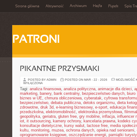
Archiwum
Hajfa
Strona główna
Aktywność
Piątek
Spis Tr
PATRONI
PIKANTNE PRZYSMAKI
POSTED BY ADMIN
POSTED ON MAR - 22 - 2026
MOŻLIWOŚĆ 
WYŁĄCZONA
Tagi:
analiza finansowa
,
analiza polityczna
,
animacje dla dzieci
,
a
marketing
,
banery
,
bank centralny
,
bezpieczeństwo danych
,
biuro
biznes w UE
,
chmura obliczeniowa
,
cyberatak
,
cyfrowa transform
bezpieczeństwo
,
debata publiczna
,
detoks organizmu
,
dieta keto
zdrowotne
,
druk 3d
,
e-learning biznesowy
,
e-sport
,
edukacja finan
przedszkolna
,
elektromobilność
,
elektronika przemysłowa
,
filmma
geopolityka
,
geriatra
,
gluten free
,
gry mobilne
,
inflacja
,
influencer 
iot
,
it outsourcing
,
kamery ochrony
,
kancelaria prawna
,
kodeks cyw
konsultacje dietetyczne
,
kursy walut
,
lactose free
,
media społeczn
kultu
,
monitoring
,
muzea
,
ochrona danych
,
opieka nad seniorami
,
oprogramowanie księgowe
,
oszczędzanie energii
,
pamiątki turyst