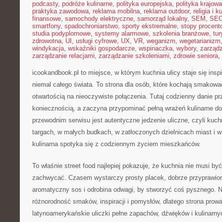
podcasty
,
podróże kulinarne
,
polityka europejska
,
polityka krajowa
praktyka zawodowa
,
reklama mobilna
,
reklama outdoor
,
religia i k
finansowe
,
samochody elektryczne
,
samorząd lokalny
,
SEM
,
SE
smartfony
,
spadochroniarstwo
,
sporty ekstremalne
,
stopy procent
studia podyplomowe
,
systemy alarmowe
,
szkolenia branżowe
,
tur
zdrowotna
,
UI
,
usługi cyfrowe
,
UX
,
VR
,
weganizm
,
wegetarianizm
windykacja
,
wskaźniki gospodarcze
,
wspinaczka
,
wybory
,
zarząd
zarządzanie relacjami
,
zarządzanie szkoleniami
,
zdrowie seniora
,
icookandbook.pl to miejsce, w którym kuchnia ulicy staje się ins
niemal całego świata. To strona dla osób, które kochają smakowa
otwartością na nieoczywiste połączenia. Tutaj codzienny danie pr
koniecznością, a zaczyna przypominać pełną wrażeń kulinarne 
przewodnim serwisu jest autentyczne jedzenie uliczne, czyli kuchn
targach, w małych budkach, w zatłoczonych dzielnicach miast i w
kulinarna spotyka się z codziennym życiem mieszkańców.
To właśnie street food najlepiej pokazuje, że kuchnia nie musi b
zachwycać. Czasem wystarczy prosty placek, dobrze przyprawio
aromatyczny sos i odrobina odwagi, by stworzyć coś pysznego. Na
różnorodność smaków, inspiracji i pomysłów, dlatego strona prowa
latynoamerykańskie uliczki pełne zapachów, dźwięków i kulinarny