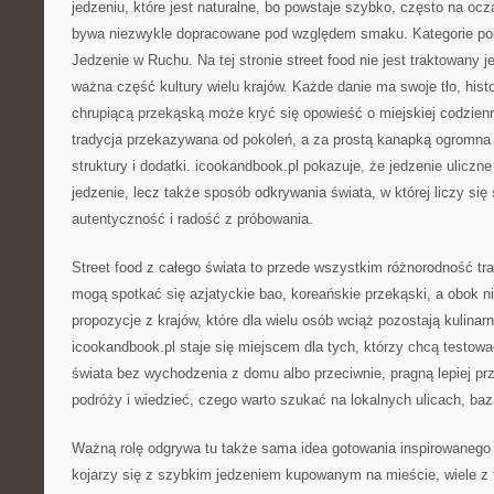
jedzeniu, które jest naturalne, bo powstaje szybko, często na ocz
bywa niezwykle dopracowane pod względem smaku. Kategorie po
Jedzenie w Ruchu. Na tej stronie street food nie jest traktowany je
ważna część kultury wielu krajów. Każde danie ma swoje tło, histor
chrupiącą przekąską może kryć się opowieść o miejskiej codzien
tradycja przekazywana od pokoleń, a za prostą kanapką ogromna 
struktury i dodatki. icookandbook.pl pokazuje, że jedzenie uliczne
jedzenie, lecz także sposób odkrywania świata, w której liczy się
autentyczność i radość z próbowania.
Street food z całego świata to przede wszystkim różnorodność trad
mogą spotkać się azjatyckie bao, koreańskie przekąski, a obok n
propozycje z krajów, które dla wielu osób wciąż pozostają kulinar
icookandbook.pl staje się miejscem dla tych, którzy chcą testow
świata bez wychodzenia z domu albo przeciwnie, pragną lepiej prz
podróży i wiedzieć, czego warto szukać na lokalnych ulicach, baz
Ważną rolę odgrywa tu także sama idea gotowania inspirowanego u
kojarzy się z szybkim jedzeniem kupowanym na mieście, wiele z