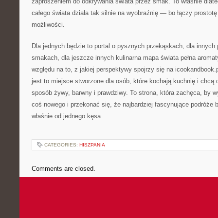
zaproszeniem do odkrywania świata przez smak. To właśnie dlate
całego świata działa tak silnie na wyobraźnię — bo łączy prost
możliwości.
Dla jednych będzie to portal o pysznych przekąskach, dla innych
smakach, dla jeszcze innych kulinarna mapa świata pełna aroma
względu na to, z jakiej perspektywy spojrzy się na icookandbook.
jest to miejsce stworzone dla osób, które kochają kuchnię i chcą
sposób żywy, barwny i prawdziwy. To strona, która zachęca, by w
coś nowego i przekonać się, że najbardziej fascynujące podróże 
właśnie od jednego kęsa.
CATEGORIES:
HISZPANIA
Comments are closed.