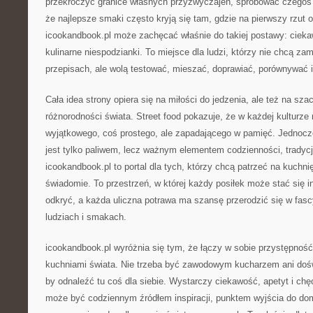
przekroczyć granice własnych przyzwyczajeń, spróbować czegoś 
że najlepsze smaki często kryją się tam, gdzie na pierwszy rzut 
icookandbook.pl może zachęcać właśnie do takiej postawy: cieka
kulinarne niespodzianki. To miejsce dla ludzi, którzy nie chcą za
przepisach, ale wolą testować, mieszać, doprawiać, porównywać 
Cała idea strony opiera się na miłości do jedzenia, ale też na sza
różnorodności świata. Street food pokazuje, że w każdej kulturz
wyjątkowego, coś prostego, ale zapadającego w pamięć. Jednocze
jest tylko paliwem, lecz ważnym elementem codzienności, tradycj
icookandbook.pl to portal dla tych, którzy chcą patrzeć na kuchnię 
świadomie. To przestrzeń, w której każdy posiłek może stać się i
odkryć, a każda uliczna potrawa ma szansę przerodzić się w fas
ludziach i smakach.
icookandbook.pl wyróżnia się tym, że łączy w sobie przystępnoś
kuchniami świata. Nie trzeba być zawodowym kucharzem ani do
by odnaleźć tu coś dla siebie. Wystarczy ciekawość, apetyt i ch
może być codziennym źródłem inspiracji, punktem wyjścia do d