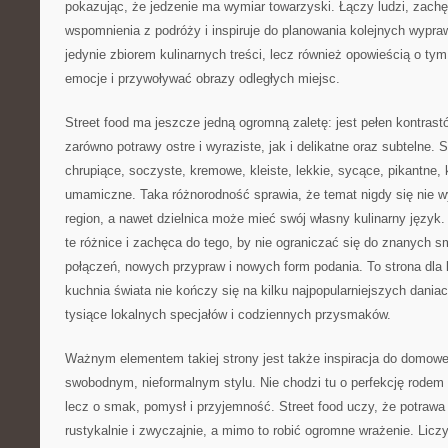
pokazując, że jedzenie ma wymiar towarzyski. Łączy ludzi, zach
wspomnienia z podróży i inspiruje do planowania kolejnych wypraw
jedynie zbiorem kulinarnych treści, lecz również opowieścią o t
emocje i przywoływać obrazy odległych miejsc.
Street food ma jeszcze jedną ogromną zaletę: jest pełen kontras
zarówno potrawy ostre i wyraziste, jak i delikatne oraz subtelne. 
chrupiące, soczyste, kremowe, kleiste, lekkie, sycące, pikantne, 
umamiczne. Taka różnorodność sprawia, że temat nigdy się nie w
region, a nawet dzielnica może mieć swój własny kulinarny język.
te różnice i zachęca do tego, by nie ograniczać się do znanych
połączeń, nowych przypraw i nowych form podania. To strona dla l
kuchnia świata nie kończy się na kilku najpopularniejszych daniac
tysiące lokalnych specjałów i codziennych przysmaków.
Ważnym elementem takiej strony jest także inspiracja do domowe
swobodnym, nieformalnym stylu. Nie chodzi tu o perfekcję rodem z
lecz o smak, pomysł i przyjemność. Street food uczy, że potrawa
rustykalnie i zwyczajnie, a mimo to robić ogromne wrażenie. Licz