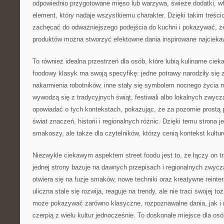
odpowiednio przygotowane mięso lub warzywa, świeże dodatki, wł
element, który nadaje wszystkiemu charakter. Dzięki takim treś
zachęcać do odważniejszego podejścia do kuchni i pokazywać, ż
produktów można stworzyć efektowne dania inspirowane najcieka
To również idealna przestrzeń dla osób, które lubią kulinarne ciek
foodowy klasyk ma swoją specyfikę: jedne potrawy narodziły się 
nakarmienia robotników, inne stały się symbolem nocnego życia m
wywodzą się z tradycyjnych świąt, festiwali albo lokalnych zwyc
opowiadać o tych kontekstach, pokazując, że za pozornie prostą 
świat znaczeń, historii i regionalnych różnic. Dzięki temu strona je
smakoszy, ale także dla czytelników, którzy cenią kontekst kultu
Niezwykle ciekawym aspektem street foodu jest to, że łączy on t
jednej strony bazuje na dawnych przepisach i regionalnych zwycza
otwiera się na fuzje smaków, nowe techniki oraz kreatywne reinte
uliczna stale się rozwija, reaguje na trendy, ale nie traci swojej 
może pokazywać zarówno klasyczne, rozpoznawalne dania, jak i 
czerpią z wielu kultur jednocześnie. To doskonałe miejsce dla osób