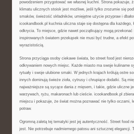
powodzeniem przygotować we własnej kuchni. Strona pokazuje, 
klimatu ulicznych stoisk jest możliwe, jeśli tylko zrozumie się p
smaków, świeżość składników, umiejętne użycie przypraw i dbałoś
icookandbook.pl kuchnia uliczna staje się dostępna dla każdego
odkrycia. To miejsce, gdzie nawet początkujący mogą przekonać 
inspirowanych światem przekąsek nie musi być trudne, a efekt po
wyrazistością.
Strona przyciąga osoby ciekawe świata, bo street food jest niero
odkrywaniem nowych miejsc. Każde miasto ma swoje kulinarne sy
rytuały i swoje ulubione smaki. W jednych krajach królują ostre s
innych dominują świeże zioła, cytrusy i chrupiące dodatki. Są mie
najważniejsze są sycące dania z mięsem, i takie, gdzie uliczne je
warzywach, ryżu, makaronach lub cieście. icookandbook.pl zbiera
miejscu i pokazuje, że świat można poznawać nie tylko oczami, l
potraw.
Ogromną zaletą tej tematyki jest jej autentyczność. Street food n
jest. Nie potrzebuje nadmiernego patosu ani sztucznej elegancji. T