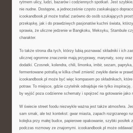
rytmem ulicy, ludzi, bazarów i codziennych spotkań. Jest szybkie,
nie nudne. Dostępne, a jednocześnie często zaskakująco doprac
icookandbook.pl może trafiać zarówno do osób szukających pros
przekąskę, jak i do prawdziwych pasjonatów kuchni świata, którz
sprawia, że uliczne jedzenie w Bangkoku, Meksyku, Stambule cz
charakter.
To także strona dla tych, którzy lubią poznawać składniki i ich z
ulicznej ogromne znaczenie mają przyprawy, marynaty, sosy oraz
dodatki. Czosnek, kolendra, chili, limonka, imbir, sezam, papryka
fermentowane potrafią w kilka chwil zmienić zwykłe danie w praw
icookandbook.pl może być więc kompasem po składnikach, które 
potraw. To miejsce, gdzie czytelnik odnajduje nie tylko inspirację
by wyjść poza codzienne schematy i spojrzeć na gotowanie jako
W świecie street foodu niezwykle ważna jest także atmosfera. Jedz
sam smak, ale też kontekst: gwar miasta, zapach rozgrzanego ru
kolejka przy małej budce, papierowe opakowanie, szybki posiłek 
podczas rozmowy ze znajomymi. icookandbook.pl może oddawać w