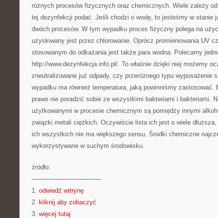
różnych procesów fizycznych oraz chemicznych. Wiele zależy od 
tej dezynfekcji podać. Jeśli chodzi o wodę, to jesteśmy w stanie
dwóch procesów. W tym wypadku proces fizyczny polega na użyc
uzyskiwany jest przez chlorowanie. Oprócz promieniowania UV c
stosowanym do odkażania jest także para wodna. Polecamy jedn
http://www.dezynfekcja.info.pl/. To właśnie dzięki niej możemy oc
zneutralizowane już odpady, czy przeróżnego typu wyposażenie s
wypadku ma również temperatura, jaką powinniśmy zastosować.
prawo nie poradzić sobie ze wszystkimi bakteriami i bakteriami. 
użytkowanymi w procesie chemicznym są pomiędzy innymi alkoho
związki metali ciężkich. Oczywiście lista ich jest o wiele dłuższa
ich wszystkich nie ma większego sensu. Środki chemiczne najczę
wykorzystywane w suchym środowisku.
źródło:
———————————
1.
odwiedź witrynę
2.
kliknij aby zobaczyć
3.
więcej tutaj