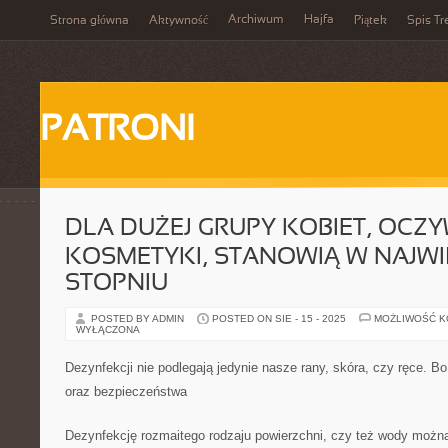
Archiwum
Hajfa
Strona główna
Aktywność
Piątek
Spis Tr
PATRONI
DLA DUŻEJ GRUPY KOBIET, OCZY
KOSMETYKI, STANOWIĄ W NAJW
STOPNIU
POSTED BY ADMIN
POSTED ON SIE - 15 - 2025
MOŻLIWOŚĆ 
WYŁĄCZONA
Dezynfekcji nie podlegają jedynie nasze rany, skóra, czy ręce. B
oraz bezpieczeństwa
Dezynfekcję rozmaitego rodzaju powierzchni, czy też wody moż