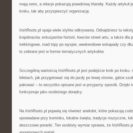
mają sens, a relacje pokazują prawdziwą Irlandię. Każdy artykuł 
kroku, tak aby przyspieszyć organizację.
IrishRoots.pl spaja wiele stylów odkrywania. Odnajdziesz tu teksty 
krajobrazów, entuzjastów historii, łowców street artu, a także dla 
trekkingowe, road tripy po wyspie, weekendowe eskapady czy dł
to zebrane jest w formie tematycznych artykułów.
Szczególną wartością IrishRoots.pl jest podejście krok po kroku.
biletach, jak przygotować się do jazdy po lewej stronie, gdzie szu
pakować – to wszystko opisane jest w przyjazny sposób. Dzięki t
funkcjonuje jako osobistego doradcy.
Na IrishRoots.pl pojawią się również anekdot, które pokazują codz
opowiadane przy kominku, lokalne święta, tradycje muzyczne, lok
deszczowe poranki. Ten osobisty wymiar sprawia, że IrishRoots.pl
anonimowych portali.