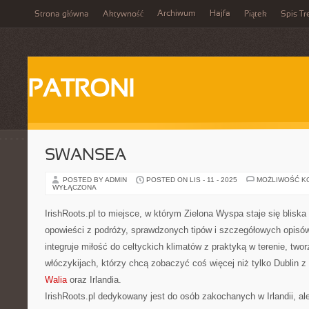
Archiwum
Hajfa
Strona główna
Aktywność
Piątek
Spis Tr
PATRONI
SWANSEA
POSTED BY ADMIN
POSTED ON LIS - 11 - 2025
MOŻLIWOŚĆ K
WYŁĄCZONA
IrishRoots.pl to miejsce, w którym Zielona Wyspa staje się blisk
opowieści z podróży, sprawdzonych tipów i szczegółowych opisów.
integruje miłość do celtyckich klimatów z praktyką w terenie, two
włóczykijach, którzy chcą zobaczyć coś więcej niż tylko Dublin z
Walia
oraz Irlandia.
IrishRoots.pl dedykowany jest do osób zakochanych w Irlandii, ale