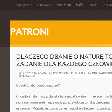
Archiwum
Hajfa
Strona główna
Aktywność
Piątek
Spis Tr
PATRONI
DLACZEGO DBANIE O NATURĘ TO
ZADANIE DLA KAŻDEGO CZŁOWI
POSTED BY ADMIN
POSTED ON SIE - 5 - 2025
MOŻLIWOŚĆ K
WYŁĄCZONA
Co robić, aby pomóc naturze?
Chciałbyś, aby nasza planeta była nadal świetnym miejscem do 
razie nie powinieneś nigdy uważać, iż ekologia to taka dziedzina,
ignorować. Prawda jest taka, że jeśli nadal nie będziemy zwracać