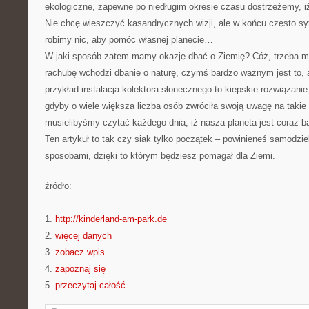
ekologiczne, zapewne po niedługim okresie czasu dostrzeżemy, i
Nie chcę wieszczyć kasandrycznych wizji, ale w końcu często sytu
robimy nic, aby pomóc własnej planecie…
W jaki sposób zatem mamy okazję dbać o Ziemię? Cóż, trzeba mi
rachubę wchodzi dbanie o naturę, czymś bardzo ważnym jest to, 
przykład instalacja kolektora słonecznego to kiepskie rozwiązani
gdyby o wiele większa liczba osób zwróciła swoją uwagę na takie
musielibyśmy czytać każdego dnia, iż nasza planeta jest coraz b
Ten artykuł to tak czy siak tylko początek – powinieneś samodzie
sposobami, dzięki to którym będziesz pomagał dla Ziemi.
źródło:
———————————
1.
http://kinderland-am-park.de
2.
więcej danych
3.
zobacz wpis
4.
zapoznaj się
5.
przeczytaj całość