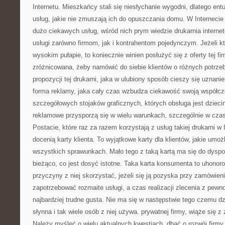
Internetu. Mieszkańcy stali się niesłychanie wygodni, dlatego ent
usług, jakie nie zmuszają ich do opuszczania domu. W Interneci
dużo ciekawych usług, wśród nich prym wiedzie drukarnia interne
usługi zarówno firmom, jak i kontrahentom pojedynczym. Jeżeli kt
wysokim pułapie, to koniecznie winien posłużyć się z oferty tej fir
zróżnicowana, żeby namówić do siebie klientów o różnych potrze
propozycji tej drukarni, jaka w ulubiony sposób cieszy się uznanie
forma reklamy, jaka cały czas wzbudza ciekawość swoją współcz
szczegółowych stojaków graficznych, których obsługa jest dziecinn
reklamowe przysporzą się w wielu warunkach, szczególnie w czasi
Postacie, które raz za razem korzystają z usług takiej drukarni w 
docenią karty klienta. To wyjątkowe karty dla klientów, jakie umożl
wszystkich sprawunkach. Mało tego z taką kartą ma się do dyspo
bieżąco, co jest dosyć istotne. Taka karta konsumenta to uhonorow
przyczyny z niej skorzystać, jeżeli się ją pozyska przy zamówie
zapotrzebować rozmaite usługi, a czas realizacji zlecenia z pewn
najbardziej trudne gusta. Nie ma się w następstwie tego czemu dziw
słynna i tak wiele osób z niej używa. prywatnej firmy, wiąże się 
Należy myśleć o wielu aktualnych kwestiach, dbać o rozwój firmy