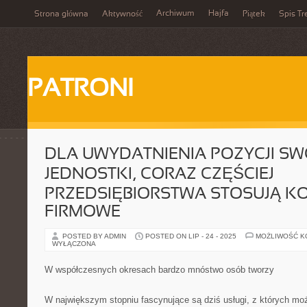
Archiwum
Hajfa
Strona główna
Aktywność
Piątek
Spis Tr
PATRONI
DLA UWYDATNIENIA POZYCJI SW
JEDNOSTKI, CORAZ CZĘŚCIEJ
PRZEDSIĘBIORSTWA STOSUJĄ K
FIRMOWE
POSTED BY ADMIN
POSTED ON LIP - 24 - 2025
MOŻLIWOŚĆ 
WYŁĄCZONA
W współczesnych okresach bardzo mnóstwo osób tworzy
W największym stopniu fascynujące są dziś usługi, z których m