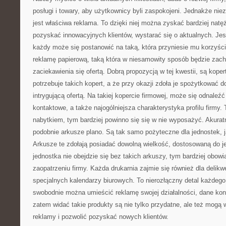
posługi i towary, aby użytkownicy byli zaspokojeni. Jednakże niez
jest właściwa reklama. To dzięki niej można zyskać bardziej natę
pozyskać innowacyjnych klientów, wystarać się o aktualnych. Jest
każdy może się postanowić na taką, która przyniesie mu korzyśc
reklamę papierową, taką która w niesamowity sposób będzie zach
zaciekawienia się ofertą. Dobrą propozycją w tej kwestii, są kope
potrzebuje takich kopert, a że przy okazji zdoła je spożytkować d
intrygującą ofertą. Na takiej kopercie firmowej, może się odnaleźć 
kontaktowe, a także najogólniejsza charakterystyka profilu firmy. 
nabytkiem, tym bardziej powinno się się w nie wyposażyć. Akurat
podobnie arkusze plano. Są tak samo pożyteczne dla jednostek, ja
Arkusze te zdołają posiadać dowolną wielkość, dostosowaną do j
jednostka nie obejdzie się bez takich arkuszy, tym bardziej obow
zaopatrzeniu firmy. Każda drukarnia zajmie się również dla delik
specjalnych kalendarzy biurowych. To nierozłączny detal każdego 
swobodnie można umieścić reklamę swojej działalności, dane kon
zatem widać takie produkty są nie tylko przydatne, ale też mog
reklamy i pozwolić pozyskać nowych klientów.