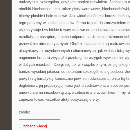
nadzwyczaj szczególna, gdyż jest bardzo rozwinięta. Jednostka 
obróbki blacharskie, lecz także płyty warstwowe, blachodachówki,
blachy płaskie i hale stalowe. Jak widać dobór jest bardzo złożo
tego potrzeby wszelkich klientów. Firma ta jest dostarczycielem
wykorzystuje tzw lekkie towary stalowe do produkowania i naprawi
rezultaty są porządne, mocne i odporne na działanie różnorodnyc
przeważnie atmosferycznych. Obróbki blacharskie są realizowane
alucynkowych, ocynkowanych i aluminiowych, jak widać i tutaj wyb
nagminnie firma ta zwycięża przetargi na przygotowywanie hal w
w dużych miastach. Dzieje się tak w związku z tym, że jej usługi 
bardzo wysokiej jakości, co petentom szczególnie się podoba. Jeśl
powyższą tematyką, koniecznie powinien odwiedzić stronkę tej fi
dogłębnie z jej propozycją, która jest przedstawiona w sposób jas
umówić się na niezobowiązujące zebranie z pracownikiem firmy, a
zaprezentować wszelkie atuty powyższej oferty.
źródło:
———————————
1.
zobacz więcej