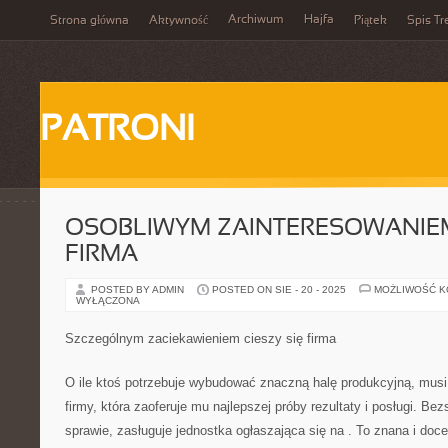
Archiwum
Hajfa
Strona główna
Aktywność
Piątek
Spis Tr
PATRONI
OSOBLIWYM ZAINTERESOWANIEM
FIRMA
POSTED BY ADMIN
POSTED ON SIE - 20 - 2025
MOŻLIWOŚĆ 
WYŁĄCZONA
Szczególnym zaciekawieniem cieszy się firma
O ile ktoś potrzebuje wybudować znaczną halę produkcyjną, musi 
firmy, która zaoferuje mu najlepszej próby rezultaty i posługi. Be
sprawie, zasługuje jednostka ogłaszająca się na
. To znana i docen