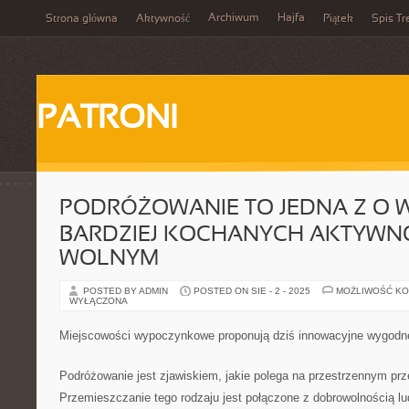
Archiwum
Hajfa
Strona główna
Aktywność
Piątek
Spis Tr
PATRONI
PODRÓŻOWANIE TO JEDNA Z O W
BARDZIEJ KOCHANYCH AKTYWNO
WOLNYM
POSTED BY ADMIN
POSTED ON SIE - 2 - 2025
MOŻLIWOŚĆ K
WYŁĄCZONA
Miejscowości wypoczynkowe proponują dziś innowacyjne wygodn
Podróżowanie jest zjawiskiem, jakie polega na przestrzennym prz
Przemieszczanie tego rodzaju jest połączone z dobrowolnością l