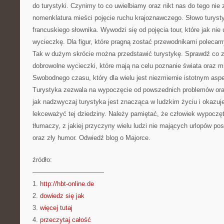
do turystyki. Czynimy to co uwielbiamy oraz nikt nas do tego nie
nomenklatura mieści pojęcie ruchu krajoznawczego. Słowo turyst
francuskiego słownika. Wywodzi się od pojęcia tour, które jak nie
wycieczkę. Dla figur, które pragną zostać przewodnikami polecam
Tak w dużym skrócie można przedstawić turystykę. Sprawdź co z
dobrowolne wycieczki, które mają na celu poznanie świata oraz m
Swobodnego czasu, który dla wielu jest niezmiernie istotnym as
Turystyka zezwala na wypoczęcie od powszednich problemów oraz
jak nadzwyczaj turystyka jest znacząca w ludzkim życiu i okazuj
lekceważyć tej dziedziny. Należy pamiętać, że człowiek wypoczęt
tłumaczy, z jakiej przyczyny wielu ludzi nie mających urlopów p
oraz zły humor. Odwiedź blog o Majorce.
źródło:
———————————
1.
http://hbt-online.de
2.
dowiedz się jak
3.
więcej tutaj
4.
przeczytaj całość