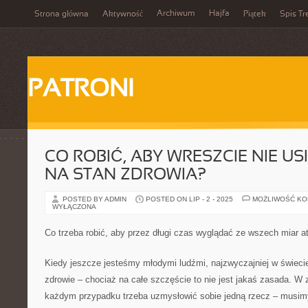
Archiwum
Hajfa
Strona główna
Aktywność
Piątek
Spis Tr
PATRONI
CO ROBIĆ, ABY WRESZCIE NIE U
NA STAN ZDROWIA?
POSTED BY ADMIN
POSTED ON LIP - 2 - 2025
MOŻLIWOŚĆ K
WYŁĄCZONA
Co trzeba robić, aby przez długi czas wyglądać ze wszech miar a
Kiedy jeszcze jesteśmy młodymi ludźmi, najzwyczajniej w świeci
zdrowie – chociaż na całe szczęście to nie jest jakaś zasada. W 
każdym przypadku trzeba uzmysłowić sobie jedną rzecz – musimy