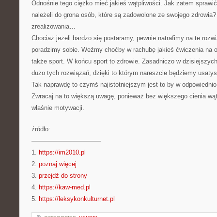
Odnośnie tego ciężko mieć jakieś wątpliwości. Jak zatem sprawić
należeli do grona osób, które są zadowolone ze swojego zdrowia? 
zrealizowania…
Chociaż jeżeli bardzo się postaramy, pewnie natrafimy na te rozwi
poradzimy sobie. Weźmy choćby w rachubę jakieś ćwiczenia na o
także sport. W końcu sport to zdrowie. Zasadniczo w dzisiejsz
dużo tych rozwiązań, dzięki to którym nareszcie będziemy usatys
Tak naprawdę to czymś najistotniejszym jest to by w odpowiedn
Zwracaj na to większą uwagę, ponieważ bez większego cienia wąt
właśnie motywacji.
źródło:
———————————
1.
https://im2010.pl
2.
poznaj więcej
3.
przejdź do strony
4.
https://kaw-med.pl
5.
https://leksykonkulturnet.pl