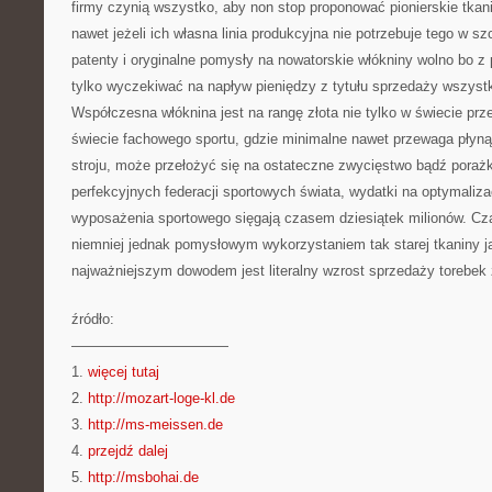
firmy czynią wszystko, aby non stop proponować pionierskie tkan
nawet jeżeli ich własna linia produkcyjna nie potrzebuje tego w 
patenty i oryginalne pomysły na nowatorskie włókniny wolno bo 
tylko wyczekiwać na napływ pieniędzy z tytułu sprzedaży wszystki
Współczesna włóknina jest na rangę złota nie tylko w świecie pr
świecie fachowego sportu, gdzie minimalne nawet przewaga płyn
stroju, może przełożyć się na ostateczne zwycięstwo bądź pora
perfekcyjnych federacji sportowych świata, wydatki na optymaliza
wyposażenia sportowego sięgają czasem dziesiątek milionów. C
niemniej jednak pomysłowym wykorzystaniem tak starej tkaniny ja
najważniejszym dowodem jest literalny wzrost sprzedaży torebek z
źródło:
———————————
1.
więcej tutaj
2.
http://mozart-loge-kl.de
3.
http://ms-meissen.de
4.
przejdź dalej
5.
http://msbohai.de