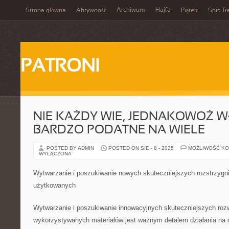
Archiwum
Hajfa
Strona główna
Aktywność
Piątek
Spis Tr
PATRONI
NIE KAŻDY WIE, JEDNAKOWOŻ W
BARDZO PODATNE NA WIELE
POSTED BY ADMIN
POSTED ON SIE - 8 - 2025
MOŻLIWOŚĆ K
WYŁĄCZONA
Wytwarzanie i poszukiwanie nowych skuteczniejszych rozstrzygn
użytkowanych
Wytwarzanie i poszukiwanie innowacyjnych skuteczniejszych roz
wykorzystywanych materiałów jest ważnym detalem działania na d