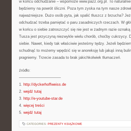
w końcu odchudzanie – wspomoże www.pazz.org.pl. To naturalnie
będziemy na powrót śliczni. Poza tym zyska na tym nasze zdrowie
najważniejsze. Dużo osób pyta, jak spalić tłuszcz z brzucha? Je
odchudzać trzeba pamiętać o paru zasadniczych rzeczach. W głó
w końcu o siebie zatroszczyć się nie jest w żadnym razie oznaką
Tusza jest przyczyną niezwykle wielu chorób, choćby cukrzycy. Dr
siebie. Nawet, kiedy tak właściwie jesteśmy tędzy. Jeżeli będzi
schudnąć to możemy wpędzić się w anoreksję lub jakąś inną bulim
pragniemy. Trzecie zasada to brak jakichkolwiek tłumaczeń.
źródło:
———————————
1.
http://dyckerhoffweiss.de
2.
wejdź tutaj
3.
http://e-youtube-star.de
4.
więcej treści
5.
wejdź tutaj
CATEGORIES:
PREZENTY KSIĄŻKOWE