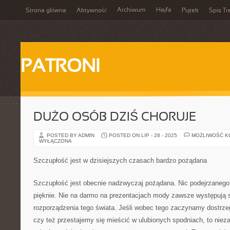
Archiwum
Hajfa
Strona główna
Aktywność
Piątek
Spis Tr
PATRONI
DUŻO OSÓB DZIŚ CHORUJE
POSTED BY ADMIN
POSTED ON LIP - 28 - 2025
MOŻLIWOŚĆ 
WYŁĄCZONA
Szczupłość jest w dzisiejszych czasach bardzo pożądana
Szczupłość jest obecnie nadzwyczaj pożądana. Nic podejrzanego.
pięknie. Nie na darmo na prezentacjach mody zawsze występują 
rozporządzenia tego świata. Jeśli wobec tego zaczynamy dostrze
czy też przestajemy się mieścić w ulubionych spodniach, to nie