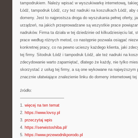
tampodrukiem. Należy wpisać w wyszukiwarkę internetową, takiego
Łódź, tampodruk Łódź, czy też nadruki na koszulkach Łódź, aby od
domeny. Jest to najprostsza droga do wyszukania pełnej oferty, j
urządzeń, na jakich przeprowadzane są wszystkie prace powiązan
nadruków. Firma ta działa w tej dziedzinie od kilkudziesięciu lat, s
prace według różnych metod, co następnie pozwala osiągać niezw
konkretnej pracy, co na pewno ucieszy każdego klienta, jaki zdec
tej firmy. Sitodruk Łódź i tampodruk Łódź, ale też nadruki na koszu
zdecydowanie warto zapamiętać, dlatego że każdy, nie tylko mie
skorzystać z usług tej firmy, a są one wykowane na najwyższym p
znacznie ułatwiające znalezienie linku do domeny internetowej tej 
źródło:
———————————
1.
więcej na ten temat
2.
https://www.lovsy.pl
3.
przeczytaj wpis
4.
https://serwistoshiba.pl/
5.
https://www.przewodnikporodo.pl