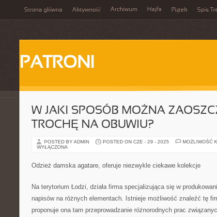
Archiwum
Hajfa
Strona główna
Aktywność
Piątek
Spis Tr
PATRONI
W JAKI SPOSÓB MOŻNA ZAOSZC
TROCHĘ NA OBUWIU?
POSTED BY ADMIN
POSTED ON CZE - 29 - 2025
MOŻLIWOŚĆ 
WYŁĄCZONA
Odzież damska agatare, oferuje niezwykle ciekawe kolekcje
Na terytorium Łodzi, działa firma specjalizująca się w produkowan
napisów na różnych elementach. Istnieje możliwość znaleźć tę fir
proponuje ona tam przeprowadzanie różnorodnych prac związanych