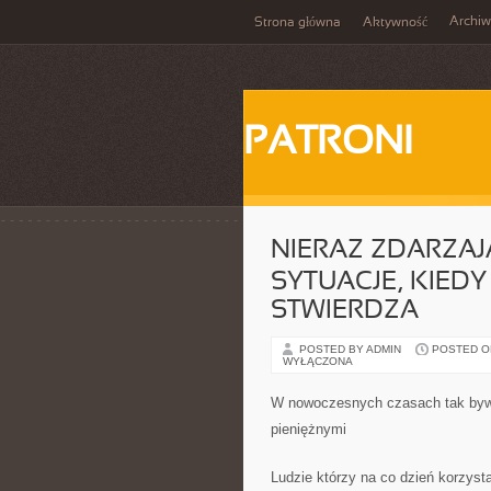
Archi
Strona główna
Aktywność
PATRONI
NIERAZ ZDARZAJĄ
SYTUACJE, KIED
STWIERDZA
POSTED BY ADMIN
POSTED ON 
WYŁĄCZONA
W nowoczesnych czasach tak bywa,
pieniężnymi
Ludzie którzy na co dzień korzysta