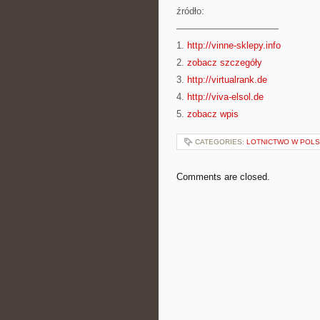
źródło:
———————————
1.
http://vinne-sklepy.info
2.
zobacz szczegóły
3.
http://virtualrank.de
4.
http://viva-elsol.de
5.
zobacz wpis
CATEGORIES:
LOTNICTWO W POL
Comments are closed.