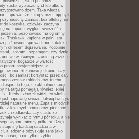
fi powiedzieć, skąd pochodzą
edy został wypieczony chleb albo w
 przygotowano dżem. Taka wiedza
nie i sprawia, że zakupy przestają być
 czynnością. Zamiast bezrefleksyjnie
ar do koszyka, człowiek zaczyna
gę na zapach, wygląd, świeżość i
 jedzenia. Sezonowość ma ogromny
k. Truskawki kupione w pełni lata
czej niż owoce sprowadzane z daleka
lnym okresem dojrzewania. Podobnie
orami, jabłkami, szparagami czy dynią.
dzone we właściwym czasie są zwykle
matyczne, bogatsze w wartości
o prostu przyjemniejsze w
gotowaniu. Sezonowe jedzenie uczy
ości, bo zamiast korzystać przez cały
amego zestawu składników, trzeba
dłospis do tego, co aktualnie oferuje
py na targu pomagają również lepiej
iłki. Kiedy człowiek widzi, co właśnie
o jest naprawdę świeże, łatwiej tworzyć
rdziej naturalne menu. Zupa z młodych
tka z lokalnych pomidorów, pieczone
ożek z rzodkiewką czy ciasto ze
zynają wynikać z rytmu pór roku, a nie
wego wyboru między półkami. Dzięki
 staje się bardziej osadzona w
ci, a jedzenie odzyskuje sens jako
ienności, a nie tylko szybkie