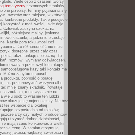
e głodu. Wiele osób z czasem tworzy
log tematyczny
sezonowych smaków,
ubione przepisy, terminy pojawiania się
yw i owoców oraz miejsca, w których
ć konkretne produkty. Takie podejście
ej korzystać z możliwości, jakie daje
ek. Człowiek zaczyna czekać na
alijki, późniejsze maliny, jesienne
imowe kiszonki, a jedzenie przestaje
ne. Każda pora roku wnosi coś
zypomina, że różnorodność nie musi
otyki dostępnej przez cały czas.
i pełnią także funkcję społeczną. To
tkań, rozmów i wymiany doświadczeń.
dominowanym przez szybkie zakupy
i samoobsługowe kasy taki kontakt ma
ć. Można zapytać o sposób
a produktu, poprosić o poradę,
się, jak przechowywać warzywa albo
tać mniej znany składnik. Powstaje
ta na zaufaniu, a nie wyłącznie na
la wielu osób to właśnie ten ludzki
ów okazuje się najcenniejszy. Nie bez
st też wsparcie dla lokalnej
Kupując bezpośrednio od rolników,
 pszczelarzy czy małych producentów,
gają utrzymać drobne działalności,
 nie mają szans konkurować z wielkimi
łącznie ceną. W zamian otrzymują
yższej jakości, większej świeżości i