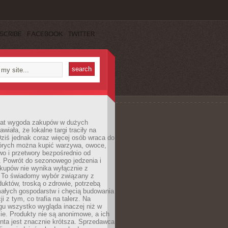
SCRIBE
FACEBOOK
TWITTER
 lat wygoda zakupów w dużych
wiała, że lokalne targi traciły na
ziś jednak coraz więcej osób wraca do
tórych można kupić warzywa, owoce,
wo i przetwory bezpośrednio od
. Powrót do sezonowego jedzenia i
akupów nie wynika wyłącznie z
 To świadomy wybór związany z
duktów, troską o zdrowie, potrzebą
małych gospodarstw i chęcią budowania
cji z tym, co trafia na talerz. Na
gu wszystko wygląda inaczej niż w
e. Produkty nie są anonimowe, a ich
enta jest znacznie krótsza. Sprzedawca