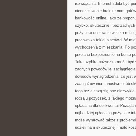
rozwiązania. Internet zdoła być p
nieoczekiwanie brakuje nam gotów
bankowość online, jako że propon
szybko, skutecznie i bez żadnych
pożyczkę dosłownie w kilka minut,
pracownika takiej placówki. W mi
wychodzenia z mieszkania. Po po
przelane bezpośrednio na konto po
Taka szybka pożyczka może być w
żadnych powodów jej zaciągnięcia
dowodów wynagrodzenia, co jest w
zaangażowania. mnóstwo osób skła
tego też cieszą się one niezwykle
rodzaju pożyczek, z jakiego można
opłacalna dla delikwenta. Pożądan
najbardziej opłacalną pożyczkę inte
może wyratować także z problemó
udzieli nam skutecznej i mało kos