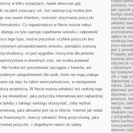
często potra
omocny w kilku sytuacjach, nawet wtenczas gdy
pomidory, ki
jaki sposób
ki na jakiś znaczący cel. Już nadzwyczaj modna jest
buduje zaufa
uje ona swoim klientom, możność otrzymania pożyczki
mechaniczną
wkładać tow
 formalności. Co najważniejsze w Necie można nabyć
zwracać uwa
 dlatego że tyle zajmuje zapełnienie wniosku i odpowiedź
pochodzenie
wpływ na sma
ejscu tego typu, można pozyskać szybkie pożyczki bez
smakują ina
poza natura
zytywnym przeanalizowaniu wniosku, pieniądze zostaną
jest z pomid
życzkobiorcy, co jest wygodne i korzystne dla petenta.
Produkty je
bardziej aro
ykorzystana w dowolnym celu, nie trzeba podawać
odżywcze i p
. Nie trzeba też prezentować wyciągów z banków, ani
codziennym 
też kreatywn
ydatnym udogodnieniem dla osób, które nie mają stałego
rok z tego s
dopasować ja
nia się więc ku takim wierzytelnościom, w następstwie
natura. Zaku
 dużą wziętością. W Necie można odnaleźć też ranking tego
planować pos
dojrzewa i c
 się dowiedzieć, jaka pożyczka internetowa jest najbardziej
prostsze, ba
e byłoby z takiego rankingu skorzystać, żeby wybrać
warzyw, sała
buraki, twar
rnetową, jaka aktualnie jest na w ofercie. Internet jak widać
śliwkami zac
z przypadko
w finansowych, starczy odnaleźć firmę pożyczkową, jaka
temu kuchnia
ztownej pożyczki, z dogodnymi ratami do spłaty.
rzeczywistoś
element codz