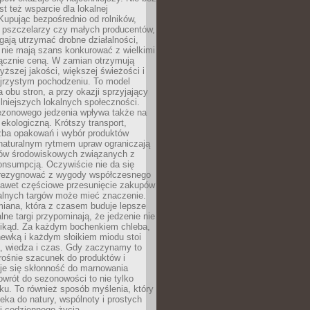
st też wsparcie dla lokalnej
Kupując bezpośrednio od rolników,
 pszczelarzy czy małych producentów,
gają utrzymać drobne działalności,
 nie mają szans konkurować z wielkimi
łącznie ceną. W zamian otrzymują
yższej jakości, większej świeżości i
ejrzystym pochodzeniu. To model
a obu stron, a przy okazji sprzyjający
lniejszych lokalnych społeczności.
ezonowego jedzenia wpływa także na
kologiczną. Krótszy transport,
czba opakowań i wybór produktów
naturalnym rytmem upraw ograniczają
ów środowiskowych związanych z
onsumpcją. Oczywiście nie da się
zrezygnować z wygody współczesnego
 nawet częściowe przesunięcie zakupów
kalnych targów może mieć znaczenie.
miana, która z czasem buduje lepsze
lne targi przypominają, że jedzenie nie
znikąd. Za każdym bochenkiem chleba,
ewką i każdym słoikiem miodu stoi
a, wiedza i czas. Gdy zaczynamy to
rośnie szacunek do produktów i
je się skłonność do marnowania
wrót do sezonowości to nie tylko
u. To również sposób myślenia, który
ieka do natury, wspólnoty i prostych
i codziennego życia.