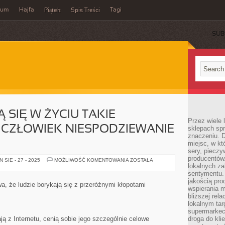
wum
Hajfa
Tagi
Piątek
Spis Treści
SUB
 SIĘ W ŻYCIU TAKIE
Przez wiele
Y CZŁOWIEK NIESPODZIEWANIE
sklepach spra
znaczeniu. D
miejsc, w k
sery, pieczy
producentów
NIERAZ
SIE - 27 - 2025
MOŻLIWOŚĆ KOMENTOWANIA
ZOSTAŁA
ZDARZAJĄ
lokalnych z
SIĘ
sentymentu.
W
jakością pro
ŻYCIU
 że ludzie borykają się z przeróżnymi kłopotami
TAKIE
wspierania 
SYTUACJE,
bliższej rela
KIEDY
lokalnym tar
CZŁOWIEK
NIESPODZIEWANIE
supermarkeci
STWIERDZA
ją z Internetu, cenią sobie jego szczególnie celowe
droga do kli