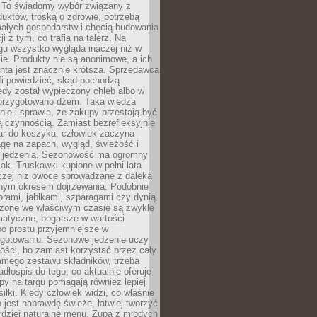
 To świadomy wybór związany z
duktów, troską o zdrowie, potrzebą
małych gospodarstw i chęcią budowania
cji z tym, co trafia na talerz. Na
gu wszystko wygląda inaczej niż w
e. Produkty nie są anonimowe, a ich
enta jest znacznie krótsza. Sprzedawca
fi powiedzieć, skąd pochodzą
edy został wypieczony chleb albo w
 przygotowano dżem. Taka wiedza
nie i sprawia, że zakupy przestają być
 czynnością. Zamiast bezrefleksyjnie
ar do koszyka, człowiek zaczyna
gę na zapach, wygląd, świeżość i
 jedzenia. Sezonowość ma ogromny
k. Truskawki kupione w pełni lata
czej niż owoce sprowadzane z daleka
lnym okresem dojrzewania. Podobnie
orami, jabłkami, szparagami czy dynią.
dzone we właściwym czasie są zwykle
matyczne, bogatsze w wartości
o prostu przyjemniejsze w
gotowaniu. Sezonowe jedzenie uczy
ości, bo zamiast korzystać przez cały
amego zestawu składników, trzeba
dłospis do tego, co aktualnie oferuje
py na targu pomagają również lepiej
iłki. Kiedy człowiek widzi, co właśnie
o jest naprawdę świeże, łatwiej tworzyć
rdziej naturalne menu. Zupa z młodych