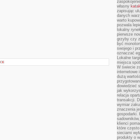
zaspokojeni
własny
kata
zapisując ul
danych warz
warto kupowa
pozwala lepi
lokalny ryn
pierwsze now
grzyby czy z
być monoton
swojego i pr
oznaczać egz
Lokalne targ
miejsca spo
SCE
W świecie z
internetowe 
dużą wartoś
przygotowani
dowiedzieć 
jak wykorzys
relacja opar
transakcji. D
wymiar zakup
znaczenia je
gospodarki. 
sadowników,
klienci poma
które często
sieciami wy
produkty o w