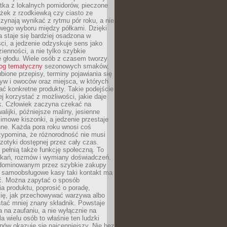
tka z lokalnych pomidorów, pieczone
ożek z rzodkiewką czy ciasto ze
zynają wynikać z rytmu pór roku, a nie
wego wyboru między półkami. Dzięki
 staje się bardziej osadzona w
ci, a jedzenie odzyskuje sens jako
ienności, a nie tylko szybkie
e głodu. Wiele osób z czasem tworzy
log tematyczny
sezonowych smaków,
ubione przepisy, terminy pojawiania się
yw i owoców oraz miejsca, w których
ć konkretne produkty. Takie podejście
ej korzystać z możliwości, jakie daje
ek. Człowiek zaczyna czekać na
alijki, późniejsze maliny, jesienne
imowe kiszonki, a jedzenie przestaje
ne. Każda pora roku wnosi coś
zypomina, że różnorodność nie musi
otyki dostępnej przez cały czas.
i pełnią także funkcję społeczną. To
tkań, rozmów i wymiany doświadczeń.
dominowanym przez szybkie zakupy
i samoobsługowe kasy taki kontakt ma
ć. Można zapytać o sposób
a produktu, poprosić o poradę,
się, jak przechowywać warzywa albo
tać mniej znany składnik. Powstaje
ta na zaufaniu, a nie wyłącznie na
la wielu osób to właśnie ten ludzki
ów okazuje się najcenniejszy. Nie bez