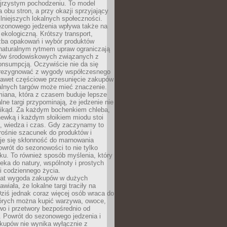
ejrzystym pochodzeniu. To model
a obu stron, a przy okazji sprzyjający
lniejszych lokalnych społeczności.
ezonowego jedzenia wpływa także na
kologiczną. Krótszy transport,
czba opakowań i wybór produktów
naturalnym rytmem upraw ograniczają
ów środowiskowych związanych z
onsumpcją. Oczywiście nie da się
zrezygnować z wygody współczesnego
 nawet częściowe przesunięcie zakupów
kalnych targów może mieć znaczenie.
miana, która z czasem buduje lepsze
lne targi przypominają, że jedzenie nie
znikąd. Za każdym bochenkiem chleba,
ewką i każdym słoikiem miodu stoi
a, wiedza i czas. Gdy zaczynamy to
rośnie szacunek do produktów i
je się skłonność do marnowania
wrót do sezonowości to nie tylko
u. To również sposób myślenia, który
ieka do natury, wspólnoty i prostych
i codziennego życia.
 lat wygoda zakupów w dużych
wiała, że lokalne targi traciły na
ziś jednak coraz więcej osób wraca do
tórych można kupić warzywa, owoce,
wo i przetwory bezpośrednio od
. Powrót do sezonowego jedzenia i
akupów nie wynika wyłącznie z