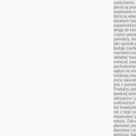
sentymentu.
jakością pro
wspierania 
bliższej rela
lokalnym tar
supermarkeci
droga do kli
często potra
pomidory, ki
jaki sposób
buduje zaufa
mechaniczną
wkładać tow
zwracać uwa
pochodzenie
wpływ na sma
smakują ina
poza natura
jest z pomid
Produkty je
bardziej aro
odżywcze i p
codziennym 
też kreatywn
rok z tego s
dopasować ja
natura. Zaku
planować pos
dojrzewa i c
prostsze, ba