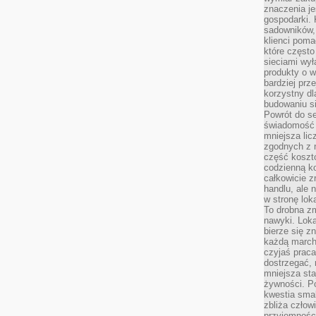
znaczenia je
gospodarki. 
sadowników,
klienci poma
które często
sieciami wy
produkty o w
bardziej prz
korzystny dl
budowaniu si
Powrót do s
świadomość e
mniejsza li
zgodnych z 
część koszt
codzienną k
całkowicie 
handlu, ale
w stronę lo
To drobna z
nawyki. Loka
bierze się 
każdą march
czyjaś prac
dostrzegać, 
mniejsza sta
żywności. Po
kwestia smak
zbliża człow
przyjemnośc