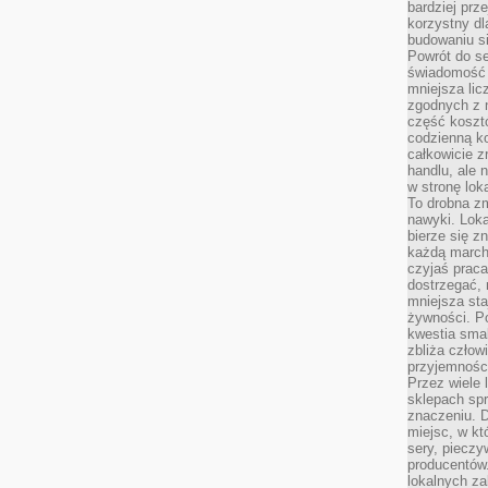
bardziej prz
korzystny dl
budowaniu si
Powrót do s
świadomość e
mniejsza li
zgodnych z 
część koszt
codzienną k
całkowicie 
handlu, ale
w stronę lo
To drobna z
nawyki. Loka
bierze się 
każdą march
czyjaś prac
dostrzegać, 
mniejsza sta
żywności. Po
kwestia smak
zbliża człow
przyjemnośc
Przez wiele
sklepach spra
znaczeniu. D
miejsc, w k
sery, pieczy
producentów
lokalnych z