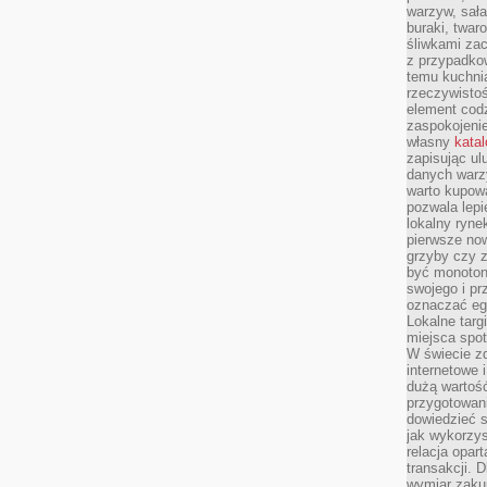
warzyw, sała
buraki, twar
śliwkami zac
z przypadko
temu kuchnia
rzeczywistoś
element codz
zaspokojeni
własny
kata
zapisując ul
danych warz
warto kupowa
pozwala lepi
lokalny ryn
pierwsze now
grzyby czy z
być monoton
swojego i pr
oznaczać egz
Lokalne targ
miejsca spo
W świecie z
internetowe 
dużą wartoś
przygotowani
dowiedzieć 
jak wykorzys
relacja opar
transakcji. D
wymiar zakup