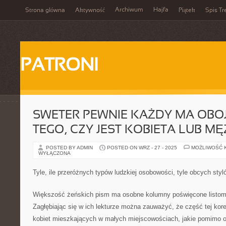
Archiwum
Hajfa
Strona główna
Aktywność
Piątek
Spis Tr
PATRONI
SWETER PEWNIE KAŻDY MA OBO
TEGO, CZY JEST KOBIETA LUB M
POSTED BY ADMIN
POSTED ON WRZ - 27 - 2025
MOŻLIWOŚĆ 
WYŁĄCZONA
Tyle, ile przeróżnych typów ludzkiej osobowości, tyle obcych styl
Większość żeńskich pism ma osobne kolumny poświęcone listom
Zagłębiając się w ich lekturze można zauważyć, że część tej kor
kobiet mieszkających w małych miejscowościach, jakie pomimo o