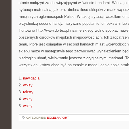
stanie nadążyć za obowiązującymi w świecie trendami. Winna jest
sytuacja materialna, jak oraz drobna ilość sklepów z markową od
mniejszych aglomeracjach Polski. W takiej sytuacji wszelkim e
przychodzą second handy, nazywane popularnie lumpeksami lub 
Hurtownia http://www.dortex.pl i same sklepy wolno spotkać naw
obszernych ośrodków miejskich miejscowościach. Ich zaopatrzen
temu, które jest osiągalne w second handach miast wojewódzkic
sklepu może w następstwie tego zaowocować wynalezieniem będą
niedrogich ubrań, wielokrotnie jeszcze z oryginalnymi metkami. To
wszystkich, którzy chcą być na czasie z modą i cenią sobie atra
1.
nawigacja
2.
wpisy
3.
teksty
4.
wpisy
5.
wpisy
CATEGORIES:
EXCELRAPORT