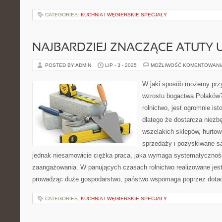
CATEGORIES:
KUCHNIA I WĘGIERSKIE SPECJAŁY
NAJBARDZIEJ ZNACZĄCE ATUTY 
POSTED BY ADMIN
LIP - 3 - 2025
MOŻLIWOŚĆ KOMENTOWAN
W jaki sposób możemy przy
wzrostu bogactwa Polaków
rolnictwo, jest ogromnie is
dlatego że dostarcza niez
wszelakich sklepów, hurtown
sprzedaży i pozyskiwane są 
jednak niesamowicie ciężka praca, jaka wymaga systematycznoś
zaangażowania. W panujących czasach rolnictwo realizowane jes
prowadząc duże gospodarstwo, państwo wspomaga poprzez dotac
CATEGORIES:
KUCHNIA I WĘGIERSKIE SPECJAŁY