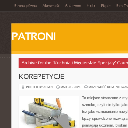
Archiwum
Hajfa
Strona główna
Aktywność
Piątek
Spis Tr
PATRONI
Archive for the ‘Kuchnia i Węgierskie Specjały’ Cate
KOREPETYCJE
POSTED BY ADMIN
MAR - 8 - 2026
MOŻLIWOŚĆ KOMENTOWAN
To miejsce stworzone z myś
szeroko, czyli nie tylko jak
też jako wzmacnianie nawy
łączy sprawdzone rozwiązan
pomagają uczniom, bliskim