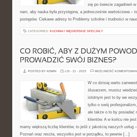
się po świecie zagadnień w
nam, aby nauka była przystępna, a jednocześnie wartościowa – ta
postępów. Ciekawe adresy to Problemy szkolne i trudności w na
CATEGORIES:
KUCHNIA I WĘGIERSKIE SPECJAŁY
CO ROBIĆ, ABY Z DUŻYM POWO
PROWADZIĆ SWÓJ BIZNES?
POSTED BY ADMIN
LIS - 21 - 2025
MOŻLIWOŚĆ KOMENTOWAN
W co dzisiaj warto zainwest
ślusarzem, musisz wiedzie
istotnym jest to by we wsz
tylko o swój profesjonaliz
ale także o to by posiadać 
klientów. A w końcu nie jest
mamy większą liczbę klientów, to jeśli z jakością naszych usług
Poznań oraz reszta, wszystko jest w porządku, to pewnie […]