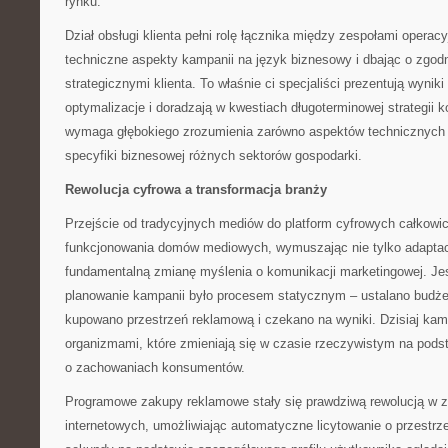
rynku.
Dział obsługi klienta pełni rolę łącznika między zespołami opera
techniczne aspekty kampanii na język biznesowy i dbając o zgod
strategicznymi klienta. To właśnie ci specjaliści prezentują wynik
optymalizacje i doradzają w kwestiach długoterminowej strategii 
wymaga głębokiego zrozumienia zarówno aspektów technicznych b
specyfiki biznesowej różnych sektorów gospodarki.
Rewolucja cyfrowa a transformacja branży
Przejście od tradycyjnych mediów do platform cyfrowych całkowic
funkcjonowania domów mediowych, wymuszając nie tylko adaptac
fundamentalną zmianę myślenia o komunikacji marketingowej. J
planowanie kampanii było procesem statycznym – ustalano budże
kupowano przestrzeń reklamową i czekano na wyniki. Dzisiaj ka
organizmami, które zmieniają się w czasie rzeczywistym na pod
o zachowaniach konsumentów.
Programowe zakupy reklamowe stały się prawdziwą rewolucją w 
internetowych, umożliwiając automatyczne licytowanie o przestr