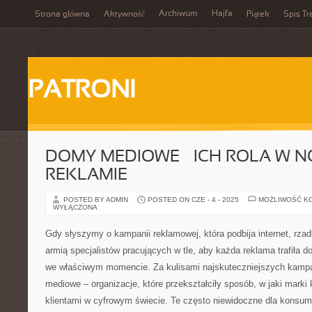
Archiwum
Hajfa
Strona główna
Aktywność
Piątek
Spis Tr
PATRONI
DOMY MEDIOWE – ICH ROLA W 
REKLAMIE
POSTED BY ADMIN
POSTED ON CZE - 4 - 2025
MOŻLIWOŚĆ K
WYŁĄCZONA
Gdy słyszymy o kampanii reklamowej, która podbija internet, rz
armią specjalistów pracujących w tle, aby każda reklama trafiła d
we właściwym momencie. Za kulisami najskuteczniejszych kampa
mediowe – organizacje, które przekształciły sposób, w jaki marki
klientami w cyfrowym świecie. Te często niewidoczne dla konsume