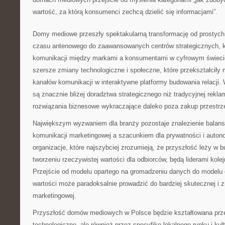
wartość, za którą konsumenci zechcą dzielić się informacjami”.
Domy mediowe przeszły spektakularną transformację od prostych
czasu antenowego do zaawansowanych centrów strategicznych, kt
komunikacji między markami a konsumentami w cyfrowym świecie
szersze zmiany technologiczne i społeczne, które przekształciły
kanałów komunikacji w interaktywne platformy budowania relacj
są znacznie bliżej doradztwa strategicznego niż tradycyjnej rekl
rozwiązania biznesowe wykraczające daleko poza zakup przestrz
Największym wyzwaniem dla branży pozostaje znalezienie balan
komunikacji marketingowej a szacunkiem dla prywatności i auto
organizacje, które najszybciej zrozumieją, że przyszłość leży w b
tworzeniu rzeczywistej wartości dla odbiorców, będą liderami kolej
Przejście od modelu opartego na gromadzeniu danych do modelu 
wartości może paradoksalnie prowadzić do bardziej skutecznej i
marketingowej.
Przyszłość domów mediowych w Polsce będzie kształtowana prze
technologiczne, ale również przez specyfikę lokalnego rynku i kul