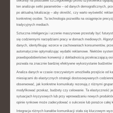
sekundy na podstawie szczegółowego profilu użytkownika ogląda
ten analizuje setki parametrów – od danych demograficznych, prze
po aktualną lokalizację – aby określić, czy warto wyświetlić rekl
konkretnej osobie. Ta technologia pozwoliła na osiągnięcie precyz
tradycyjnych mediach.
Sztuczna inteligencja i uczenie maszynowe przestały być futurys
się codziennymi narzędziami pracy w domach mediowych. Algoryt
danych, identyfikując wzorce w zachowaniach konsumentów, przew
automatycznie optymalizując wydatki reklamowe. Niektóre system
prawdopodobieństwo konwersji z dokładnością przekraczającą osi
pozwala na znacznie bardziej efektywne wykorzystanie budżetów
Analiza danych w czasie rzeczywistym umożliwiła przejście od 
miesiącami do elastycznych strategii dostosowywanych codzienni
obserwować, jak konkretne komunikaty rezonują z różnymi grupam
modyfikować przekaz, budżety czy celowanie. Ta elastyczność j
sytuacjach kryzysowych lub przy wprowadzaniu nowych produktów
opinie rynkowe może zadecydować o sukcesie lub porażce całej 
Integracja różnych kanałów komunikacji stała się kluczowym wyz