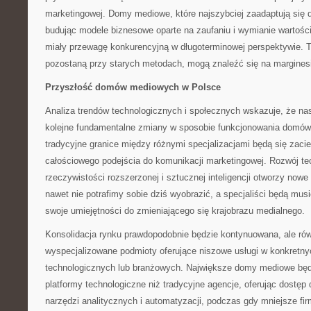
marketingowej. Domy mediowe, które najszybciej zaadaptują się d
budując modele biznesowe oparte na zaufaniu i wymianie wartoś
miały przewagę konkurencyjną w długoterminowej perspektywie. Te
pozostaną przy starych metodach, mogą znaleźć się na marginesi
Przyszłość domów mediowych w Polsce
Analiza trendów technologicznych i społecznych wskazuje, że na
kolejne fundamentalne zmiany w sposobie funkcjonowania domów
tradycyjne granice między różnymi specjalizacjami będą się zacie
całościowego podejścia do komunikacji marketingowej. Rozwój te
rzeczywistości rozszerzonej i sztucznej inteligencji otworzy nowe
nawet nie potrafimy sobie dziś wyobrazić, a specjaliści będą mus
swoje umiejętności do zmieniającego się krajobrazu medialnego.
Konsolidacja rynku prawdopodobnie będzie kontynuowana, ale ró
wyspecjalizowane podmioty oferujące niszowe usługi w konkretn
technologicznych lub branżowych. Największe domy mediowe będ
platformy technologiczne niż tradycyjne agencje, oferując dost
narzędzi analitycznych i automatyzacji, podczas gdy mniejsze fir