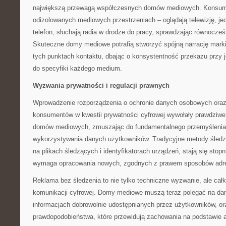
największą przewagą współczesnych domów mediowych. Konsume
odizolowanych mediowych przestrzeniach – oglądają telewizję, je
telefon, słuchają radia w drodze do pracy, sprawdzając równocze
Skuteczne domy mediowe potrafią stworzyć spójną narrację mark
tych punktach kontaktu, dbając o konsystentność przekazu przy
do specyfiki każdego medium.
Wyzwania prywatności i regulacji prawnych
Wprowadzenie rozporządzenia o ochronie danych osobowych ora
konsumentów w kwestii prywatności cyfrowej wywołały prawdziwe 
domów mediowych, zmuszając do fundamentalnego przemyślenia 
wykorzystywania danych użytkowników. Tradycyjne metody śledz
na plikach śledzących i identyfikatorach urządzeń, stają się stop
wymaga opracowania nowych, zgodnych z prawem sposobów adre
Reklama bez śledzenia to nie tylko techniczne wyzwanie, ale całko
komunikacji cyfrowej. Domy mediowe muszą teraz polegać na dany
informacjach dobrowolnie udostępnianych przez użytkowników, o
prawdopodobieństwa, które przewidują zachowania na podstawie