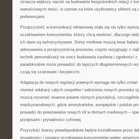
oznacza większy nacisk na budowanie bezpośrednich relacji z ko
wartościowych treści, w zamian za które użytkownicy skłonni są d
preferencjami.
Przejrzystość w komunikacji reklamowej stała się nie tylko wym
oczekiwaniem konsumentów, którzy chcą wiedzieć, dlaczego widzą
ich dane są wykorzystywane. Domy mediowe muszą teraz balan
adresowania a przejrzystością procesów, często rezygnując z na
technik personalizacji na rzecz budowania zaufania i zgodności z
paradoksalnie może prowadzić do lepszych długoterminowych rez
czują się szanowani i bezpieczni.
Adaptacja do nowych regulacji prawnych wymaga nie tylko zmian 
również edukacji całych zespołów i wdrożenia nowych procedur op
muszą rozumieć niuanse prawne różnych jurysdykcji, szczególni
międzynarodowych, gdzie amerykańskie, europejskie i polskie prz
prowadzi do powstawania nowych ról w domach mediowych – spec
przepisami i prywatności cyfrowej.
Przyszłość branży prawdopodobnie będzie kształtowana przez dal
prywatności i rosnące oczekiwania konsumentów wobec przejrzys