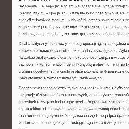
reklamowej. Te negocjacje to sztuka łącząca analityczne podejśc
międzyludzkimi – specjaliści muszą nie tylko znać rynkowe stawk
specyfikę każdego medium i budować długoterminowe relacje z p
negocjatorzy potrafią uzyskać nawet czterdziestoprocentowe rab
cenników, co przekłada się na znaczące oszczędności dla klientó
Dział analityczny i badawczy to mózg operacji, gdzie specjaliści 
surowe informacje w konkretne rekomendacje strategiczne. Wyk
narzędzia analityczne, śledzą oni skuteczność kampanii w czasie
zachowania konsumentów i identyfikują optymalne momenty na k
grupami docelowymi. Ta ciągła analiza pozwala na dynamiczne dos
maksymalizację zwrotu z inwestycji reklamowych.
Departament technologiczny zyskał na znaczeniu wraz z cyfryza
integrację różnych platform reklamowych, automatyzację proces
autorskich rozwiązań technologicznych. Programowe zakupy rek
zakup reklam internetowych, wymaga zaawansowanej infrastruktury
monitorowania algorytmów. Specjaliści ci często współpracują be
platformami technologicznymi, testując najnowsze rozwiązania i a