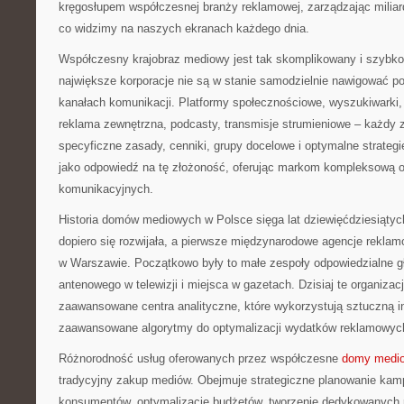
kręgosłupem współczesnej branży reklamowej, zarządzając miliarda
co widzimy na naszych ekranach każdego dnia.
Współczesny krajobraz mediowy jest tak skomplikowany i szybko 
największe korporacje nie są w stanie samodzielnie nawigować p
kanałach komunikacji. Platformy społecznościowe, wyszukiwarki, t
reklama zewnętrzna, podcasty, transmisje strumieniowe – każdy 
specyficzne zasady, cenniki, grupy docelowe i optymalne strate
jako odpowiedź na tę złożoność, oferując markom kompleksową o
komunikacyjnych.
Historia domów mediowych w Polsce sięga lat dziewięćdziesiąty
dopiero się rozwijała, a pierwsze międzynarodowe agencje reklam
w Warszawie. Początkowo były to małe zespoły odpowiedzialne g
antenowego w telewizji i miejsca w gazetach. Dzisiaj te organizacj
zaawansowane centra analityczne, które wykorzystują sztuczną int
zaawansowane algorytmy do optymalizacji wydatków reklamowyc
Różnorodność usług oferowanych przez współczesne
domy medi
tradycyjny zakup mediów. Obejmuje strategiczne planowanie kam
konsumentów, optymalizację budżetów, tworzenie dedykowanych 