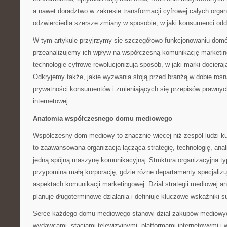
a nawet doradztwo w zakresie transformacji cyfrowej całych organi
odzwierciedla szersze zmiany w sposobie, w jaki konsumenci odd
W tym artykule przyjrzymy się szczegółowo funkcjonowaniu do
przeanalizujemy ich wpływ na współczesną komunikację marketi
technologie cyfrowe rewolucjonizują sposób, w jaki marki docieraj
Odkryjemy także, jakie wyzwania stoją przed branżą w dobie ros
prywatności konsumentów i zmieniających się przepisów prawny
internetowej.
Anatomia współczesnego domu mediowego
Współczesny dom mediowy to znacznie więcej niż zespół ludzi k
to zaawansowana organizacja łącząca strategię, technologię, ana
jedną spójną maszynę komunikacyjną. Struktura organizacyjna
przypomina małą korporację, gdzie różne departamenty specjalizu
aspektach komunikacji marketingowej. Dział strategii mediowej ana
planuje długoterminowe działania i definiuje kluczowe wskaźniki 
Serce każdego domu mediowego stanowi dział zakupów mediowych
wydawcami, stacjami telewizyjnymi, platformami internetowymi i w