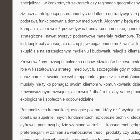
specjalizacji w konkretnych sektorach czy regionach geograficzn
Sztuczna inteligencja przestanie być dodatkiem do tradycyjnych p
podstawą funkcjonowania domów mediowych. Algorytmy będą nie 
kampanie, ale również przewidywać trendy konsumenckie, gener
strategiczne i nawet tworzyć podstawowe materiały reklamowe. To
ludzkiej kreatywności, ale raczej jej wzbogacenie o możliwości, k
skupić się na strategicznym myśleniu i budowaniu relacji z klienta
Zrównoważony rozwój i społeczna odpowiedzialność biznesu będ
rolę w kształtowaniu strategii mediowych, szczególnie gdy młod
coraz bardziej świadomie wybierają marki zgodne z ich wartośc
musiały nie tylko pomagać swoim klientom w komunikowaniu dzi
zrównoważonym rozwojem, ale również dbać o to, aby same proc
ekologiczne i społecznie odpowiedzialne.
Personalizacja komunikacji osiągnie poziom, który dziś wydaje si
oparta na zupełnie innych fundamentach niż obecne techniki śledze
cyfrowej, podstawą będzie wymiana wartości – konsumenci będą ś
preferencjami w zamian za wartościowe treści, produkty czy usłu
domach mediowych przejście od myślenia kategoriami „jak zdobyć