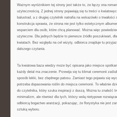
Ważnym wyróżnikiem tej strony jest także to, że łączy ona roma
użytecznością. Z jednej strony pojawiają się tu treści o kwiatow
balustrad, a z drugiej czytelnik natrafia na wskazówki o trwałośc
konstrukcja sprawia, że strona nie jest tylko estetycznym albume
wsparciem dla osób, które chcą planować. Można więc powiedzieć,
użyteczne. Dla jednych będzie to pierwsze źródło poszukiwań, dla
kwiatach. Bez względu na cel wizyty, odbiorca znajduje tu przyja
dalszego czytania.
Ta kwiatowa baza wiedzy może być opisana jako miejsce spotkania
każdy detal ma znaczenie. Przewija się tu klimat ceremonii zaślu
sposób lekki, bez zbędnego patosu. Zamiast tego pojawia się wyc
potrzeba dopasowania roślin do miejsca ceremonii. To właśnie dz
do czytelnika, który szuka inspiracji z duszą. Można tu znaleźć t
minimalizm, ale również dla tych, którzy wolą nietypowe rozwiązan
odbiorcą bogactwo aranżacji, pokazując, że florystyka nie jest 
sztuką wyboru.