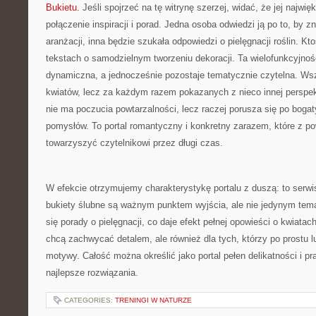
Bukietu
. Jeśli spojrzeć na tę witrynę szerzej, widać, że jej najwi
połączenie inspiracji i porad. Jedna osoba odwiedzi ją po to, by z
aranżacji, inna będzie szukała odpowiedzi o pielęgnacji roślin. Kt
tekstach o samodzielnym tworzeniu dekoracji. Ta wielofunkcyjność
dynamiczna, a jednocześnie pozostaje tematycznie czytelna. Ws
kwiatów, lecz za każdym razem pokazanych z nieco innej perspek
nie ma poczucia powtarzalności, lecz raczej porusza się po boga
pomysłów. To portal romantyczny i konkretny zarazem, które z 
towarzyszyć czytelnikowi przez długi czas.
W efekcie otrzymujemy charakterystykę portalu z duszą: to serw
bukiety ślubne są ważnym punktem wyjścia, ale nie jedynym tema
się porady o pielęgnacji, co daje efekt pełnej opowieści o kwiatach
chcą zachwycać detalem, ale również dla tych, którzy po prostu lu
motywy. Całość można określić jako portal pełen delikatności i pr
najlepsze rozwiązania.
CATEGORIES:
TRENINGI W NATURZE