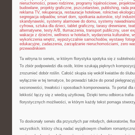
nieruchomości
,
prawo rodzinne
,
programy lojalnościowe
,
projekto
budowlane
,
projekty graficzne
,
pszczelarstwo
,
publishing
,
rada pr
reklama TV
,
rekuperacja
,
restauracje hotelowe
,
rolnictwo ekologic
segregacja odpadów
,
smart dom
,
spotkania autorskie
,
styl industr
skandynawski
,
systemy alarmowe do domu
,
systemy nawadniani
cyfrowa
,
sztuka dla dzieci
,
tablet graficzny
,
tarasy drewniane
,
tea
alternatywne
,
testy A/B
,
tłumaczenia
,
transport publiczny
,
user ex
wakacje z dziećmi
,
wellness w hotelach
,
wydarzenia kulturalne
,
w
wykończenia wnętrz
,
wypożyczalnie samochodów
,
wystawy fotogr
edukacyjne
,
zadaszenia
,
zarządzanie nieruchomościami
,
zero wa
przewodnikiem
Ta witryna to serwis, w którym florystyka spotyka się z subtelnoś
To zbiór podpowiedzi dla osób, które szukają pięknych kompozycji
zrozumieć dobór roślin. Całość skupia się wokół kwiatów do ślubu
wyłącznie w tej tematyce, bo prowadzi także do porad pielęgnacyj
sezonowości, trwałości i sposobach komponowania. To portal dla m
lekkość łączy się z wiedzą użytkową. Dzięki temu odbiorca trafia 
florystycznych możliwości, w którym każdy tekst pomaga stworz
To doskonały serwis dla przyszłych par młodych, dekoratorów, flor
wszystkich, którzy chcą nadać wyjątkowym chwilom romantyczną 