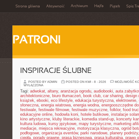
Archiwum
Hajfa
Strona główna
Aktywność
Piątek
Spis Tr
PATRONI
INSPIRACJE ŚLUBNE
POSTED BY ADMIN
POSTED ON KWI - 8 - 2026
MOŻLIWOŚĆ K
WYŁĄCZONA
Tagi:
adwokat
,
altany
,
aranżacja ogrodu
,
audiobooki
,
auta zabytk
architektoniczne
,
biuro tłumaczeń
,
book club
,
car sharing
,
design 
książek
,
ebooki
,
eco lifestyle
,
edukacja turystyczna
,
elektrownie
,
słoneczna
,
energia wiatrowa
,
energia wodna
,
energooszczędne d
festiwale
,
festiwale filmowe
,
festiwale muzyczne
,
folklor
,
food truc
edukacyjne online
,
hodowla koni
,
hotele butikowe
,
instalacje solar
kino artystyczne
,
kluby literackie
,
komedia stand-up
,
koncerty ka
kultura ludowa
,
kursy językowe
,
mapy turystyczne
,
marketing afil
mediacje
,
miejsca rekreacyjne
,
motoryzacja klasyczna
,
ogród bot
podłogowe
,
organizacja eventów
,
parki narodowe
,
planery podróży
ciepła
,
porady prawne
,
prasa biznesowa
,
prasa kulturalna
,
prawo 