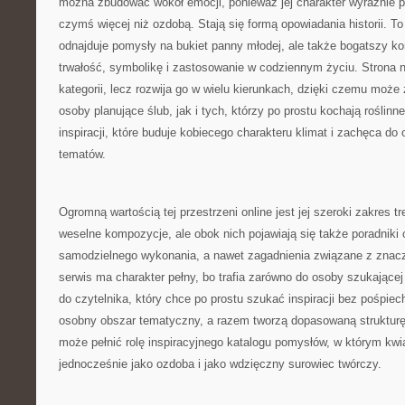
można zbudować wokół emocji, ponieważ jej charakter wyraźnie p
czymś więcej niż ozdobą. Stają się formą opowiadania historii. To 
odnajduje pomysły na bukiet panny młodej, ale także bogatszy kon
trwałość, symbolikę i zastosowanie w codziennym życiu. Strona 
kategorii, lecz rozwija go w wielu kierunkach, dzięki czemu moż
osoby planujące ślub, jak i tych, którzy po prostu kochają roślinne
inspiracji, które buduje kobiecego charakteru klimat i zachęca do
tematów.
Ogromną wartością tej przestrzeni online jest jej szeroki zakres t
weselne kompozycje, ale obok nich pojawiają się także poradniki 
samodzielnego wykonania, a nawet zagadnienia związane z znac
serwis ma charakter pełny, bo trafia zarówno do osoby szukającej 
do czytelnika, który chce po prostu szukać inspiracji bez pośpiec
osobny obszar tematyczny, a razem tworzą dopasowaną strukturę.
może pełnić rolę inspiracyjnego katalogu pomysłów, w którym kw
jednocześnie jako ozdoba i jako wdzięczny surowiec twórczy.