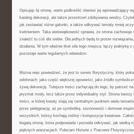
Opisując tę stronę, warto podkreślić również jej wprowadzający wy
katalog dekoracji, ale także przestrzeń zdobywania wiedzy. Czyte
jak zestawiać różne gatunki, a także odkrywać tematy mniej ocz
kwitnieniem. Taka wielowątkowość sprawia, że strona zachowuje
znaleźć tu coś dla siebie. Dla jednych będą to proste rozwiązania
działania. W tym właśnie tkwi siła tego miejsca: łączy praktykę 
pozostaje warte regularnych odwiedzin.
Można więc powiedzieć, że jest to serwis florystyczny, który poka
odsłonach: jako część większej opowieści, jako źródło symbolicz
żywą dekorację. Tutejsze treści zachęcają do tego, by patrzeć na 
pryzmat mody, lecz także przez indywidualny styl. Strona tworzy
treści, w której kwiaty stają się centralnym punktem wielu tematów
przez pielęgnację, aż po symbolikę, sezonowość i domowe inspira
wszystkich, którzy kochają rośliny i kompozycje kwiatowe. Cał
bogatą stronę, która podpowiada i pozwala odkrywać, jak wielką 
pięknych aranżacjach. Polecam Historie z Pracowni Florystyczny