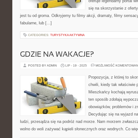
oferuje legendarny portal w
się na skorzystanie z oferty
jest tu od groma. Odkryjemy tu filmy akcji, dramaty, filmy sensacy
fabularne, lub […]
CATEGORIES:
TURYSTYKA AKTYWNA
GDZIE NA WAKACJE?
POSTED BY ADMIN
LIP - 19 - 2025
MOŻLIWOŚĆ KOMENTOWAN
Propozycja, z której to sko
chwili, kiedy tak właściw
Mieszkańcy kochają wyrusz
ten sposób zdołają wypocz
obowiązków, problemów i zr
Decydując się na wyjazd na
ludzi, przesądza się na podróż nad morze. Nam morzem zwłaszcza 
wolno do woli zażywać kąpieli słonecznych oraz wodnych. Co wi