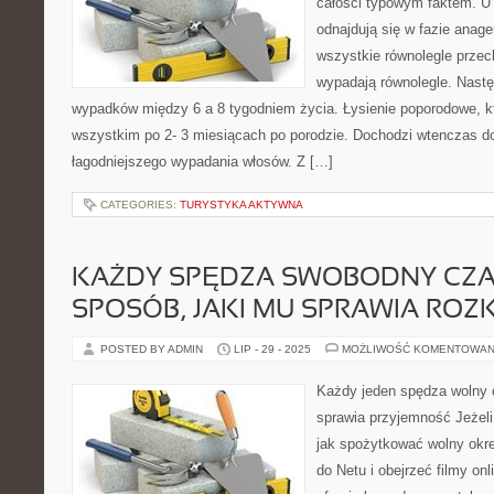
całości typowym faktem. U
odnajdują się w fazie anage
wszystkie równolegle przec
wypadają równolegle. Nastę
wypadków między 6 a 8 tygodniem życia. Łysienie poporodowe, k
wszystkim po 2- 3 miesiącach po porodzie. Dochodzi wtenczas d
łagodniejszego wypadania włosów. Z […]
CATEGORIES:
TURYSTYKA AKTYWNA
KAŻDY SPĘDZA SWOBODNY CZA
SPOSÓB, JAKI MU SPRAWIA ROZ
POSTED BY ADMIN
LIP - 29 - 2025
MOŻLIWOŚĆ KOMENTOWAN
Każdy jeden spędza wolny c
sprawia przyjemność Jeżeli
jak spożytkować wolny okr
do Netu i obejrzeć filmy onl