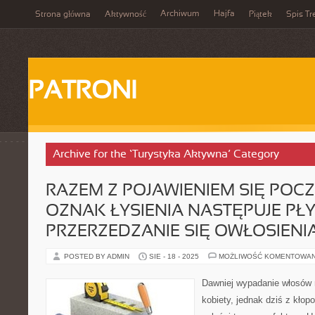
Archiwum
Hajfa
Strona główna
Aktywność
Piątek
Spis Tr
PATRONI
Archive for the ‘Turystyka Aktywna’ Category
RAZEM Z POJAWIENIEM SIĘ PO
OZNAK ŁYSIENIA NASTĘPUJE PŁ
PRZERZEDZANIE SIĘ OWŁOSIENI
POSTED BY ADMIN
SIE - 18 - 2025
MOŻLIWOŚĆ KOMENTOWA
Dawniej wypadanie włosów n
kobiety, jednak dziś z kło