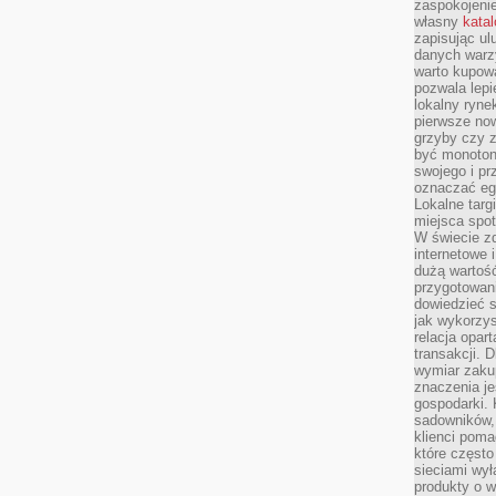
zaspokojeni
własny
kata
zapisując ul
danych warz
warto kupowa
pozwala lepi
lokalny ryn
pierwsze now
grzyby czy z
być monoton
swojego i pr
oznaczać egz
Lokalne targ
miejsca spo
W świecie z
internetowe 
dużą wartoś
przygotowani
dowiedzieć 
jak wykorzys
relacja opar
transakcji. D
wymiar zakup
znaczenia je
gospodarki. 
sadowników,
klienci poma
które często
sieciami wy
produkty o w