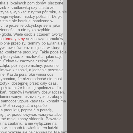
tka z lokalnych pomidorów, pieczone
ożek z rzodkiewką czy ciasto ze
zynają wynikać z rytmu pór roku, a nie
wego wyboru między półkami. Dzięki
 staje się bardziej osadzona w
ci, a jedzenie odzyskuje sens jako
ienności, a nie tylko szybkie
e głodu. Wiele osób z czasem tworzy
log tematyczny
sezonowych smaków,
ubione przepisy, terminy pojawiania się
yw i owoców oraz miejsca, w których
ć konkretne produkty. Takie podejście
ej korzystać z możliwości, jakie daje
ek. Człowiek zaczyna czekać na
alijki, późniejsze maliny, jesienne
imowe kiszonki, a jedzenie przestaje
ne. Każda pora roku wnosi coś
zypomina, że różnorodność nie musi
otyki dostępnej przez cały czas.
i pełnią także funkcję społeczną. To
tkań, rozmów i wymiany doświadczeń.
dominowanym przez szybkie zakupy
i samoobsługowe kasy taki kontakt ma
ć. Można zapytać o sposób
a produktu, poprosić o poradę,
się, jak przechowywać warzywa albo
tać mniej znany składnik. Powstaje
ta na zaufaniu, a nie wyłącznie na
la wielu osób to właśnie ten ludzki
ów okazuje się najcenniejszy. Nie bez