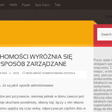
wum
Hajfa
Tagi
Piątek
Spis Treści
SUB
CHOMOŚCI WYRÓŻNIA SIĘ
Przez wiele
IŚ SPOSÓB ZARZĄDZANE
sklepach spra
znaczeniu. D
miejsc, w k
NIEMAŁO
 PAŹ - 2 - 2025
MOŻLIWOŚĆ KOMENTOWANIA
ZOSTAŁA
sery, pieczy
NIERUCHOMOŚCI
WYRÓŻNIA
producentów
SIĘ
lokalnych z
TYM,
m, że są jakiś sposób administrowane
sentymentu.
ŻE
SĄ
jakością pro
JAKIŚ
wspierania 
SPOSÓB
zie jest przyzwoicie, niemniej jednak w domu zawsze jest
bliższej rela
ZARZĄDZANE
lokalnym tar
oje ukochane przedmioty, własny kąt, łączy z nim własne
supermarkeci
domu spędza się czas wolny, odpoczywa po ciężkim dniu w
droga do kli