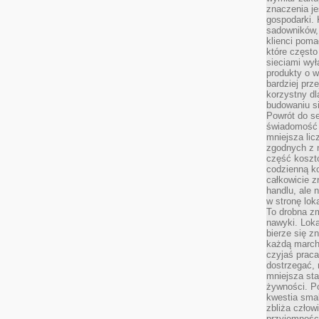
znaczenia je
gospodarki. 
sadowników,
klienci poma
które często
sieciami wy
produkty o w
bardziej prz
korzystny dl
budowaniu si
Powrót do s
świadomość e
mniejsza li
zgodnych z 
część koszt
codzienną k
całkowicie 
handlu, ale
w stronę lo
To drobna z
nawyki. Loka
bierze się 
każdą march
czyjaś prac
dostrzegać, 
mniejsza sta
żywności. Po
kwestia smak
zbliża człow
przyjemnośc