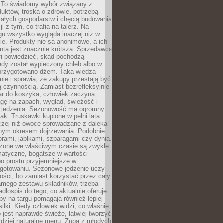
 To świadomy wybór związany z
duktów, troską o zdrowie, potrzebą
małych gospodarstw i chęcią budowania
cji z tym, co trafia na talerz. Na
gu wszystko wygląda inaczej niż w
e. Produkty nie są anonimowe, a ich
enta jest znacznie krótsza. Sprzedawca
fi powiedzieć, skąd pochodzą
edy został wypieczony chleb albo w
 przygotowano dżem. Taka wiedza
nie i sprawia, że zakupy przestają być
 czynnością. Zamiast bezrefleksyjnie
ar do koszyka, człowiek zaczyna
gę na zapach, wygląd, świeżość i
 jedzenia. Sezonowość ma ogromny
k. Truskawki kupione w pełni lata
czej niż owoce sprowadzane z daleka
lnym okresem dojrzewania. Podobnie
orami, jabłkami, szparagami czy dynią.
dzone we właściwym czasie są zwykle
matyczne, bogatsze w wartości
o prostu przyjemniejsze w
gotowaniu. Sezonowe jedzenie uczy
ości, bo zamiast korzystać przez cały
amego zestawu składników, trzeba
dłospis do tego, co aktualnie oferuje
py na targu pomagają również lepiej
iłki. Kiedy człowiek widzi, co właśnie
o jest naprawdę świeże, łatwiej tworzyć
rdziej naturalne menu. Zupa z młodych