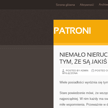
Archi
Strona główna
Aktywność
PATRONI
NIEMAŁO NIERU
TYM, ŻE SĄ JAK
POSTED BY ADMIN
POSTED ON
WYŁĄCZONA
Wiele posiadłości wyróżnia się ty
Stare powiedzenie mówi, że wszęd
najporządniej. W nim każdy ma sw
miłe wspomnienia. Przeważnie w 