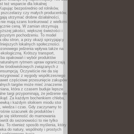
st też wsparcie dla lokalnej
Kupując bezpośrednio od rolników,
 pszczelarzy czy małych producentów,
gają utrzymać drobne działalności,
 nie mają szans konkurować z wielkimi
łącznie ceną. W zamian otrzymują
yższej jakości, większej świeżości i
ejrzystym pochodzeniu. To model
a obu stron, a przy okazji sprzyjający
lniejszych lokalnych społeczności.
ezonowego jedzenia wpływa także na
kologiczną. Krótszy transport,
czba opakowań i wybór produktów
naturalnym rytmem upraw ograniczają
ów środowiskowych związanych z
onsumpcją. Oczywiście nie da się
zrezygnować z wygody współczesnego
 nawet częściowe przesunięcie zakupów
kalnych targów może mieć znaczenie.
miana, która z czasem buduje lepsze
lne targi przypominają, że jedzenie nie
znikąd. Za każdym bochenkiem chleba,
ewką i każdym słoikiem miodu stoi
a, wiedza i czas. Gdy zaczynamy to
rośnie szacunek do produktów i
je się skłonność do marnowania
wrót do sezonowości to nie tylko
u. To również sposób myślenia, który
ieka do natury, wspólnoty i prostych
i codziennego życia.