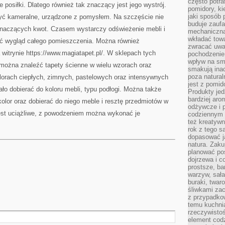
często potra
e posiłki. Dlatego również tak znaczący jest jego wystrój.
pomidory, ki
jaki sposób
ć kameralne, urządzone z pomysłem. Na szczęście nie
buduje zaufa
znaczących kwot. Czasem wystarczy odświeżenie mebli i
mechaniczną
wkładać tow
ić wygląd całego pomieszczenia. Można również
zwracać uwa
witrynie https://www.magiatapet.pl/. W sklepach tych
pochodzenie
wpływ na sma
można znaleźć tapety ścienne w wielu wzorach oraz
smakują ina
poza natura
lorach ciepłych, zimnych, pastelowych oraz intensywnych
jest z pomid
ało dobierać do koloru mebli, typu podłogi. Można także
Produkty je
bardziej aro
olor oraz dobierać do niego meble i resztę przedmiotów w
odżywcze i p
est uciążliwe, z powodzeniem można wykonać je
codziennym 
też kreatywn
rok z tego s
dopasować ja
natura. Zaku
planować pos
dojrzewa i c
prostsze, ba
warzyw, sała
buraki, twar
śliwkami zac
z przypadko
temu kuchnia
rzeczywistoś
element codz