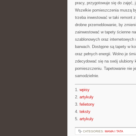
pracy, przygotowuje się do zajęć, j
Wszelkie pomieszczenia muszą by
trzeba inwestować w taki remont 
drobne przemeblowanie, by zmien
zainwestować w tapety ścienne na 
szablonowych oraz internetowych 
barwach. Dostępne są tapety w ko
oraz pełnych energii. Wolno je śmi
zdecydować się na swój ulubiony k
pomieszczeniu. Tapetowanie nie j
samodzielnie.
1.
wpisy
2.
artykuly
3.
felietony
4.
teksty
5.
artykuly
CATEGORIES:
MAMA I TATA