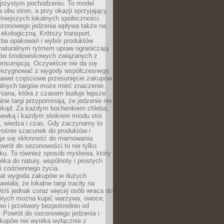
ejrzystym pochodzeniu. To model
a obu stron, a przy okazji sprzyjający
lniejszych lokalnych społeczności.
ezonowego jedzenia wpływa także na
kologiczną. Krótszy transport,
czba opakowań i wybór produktów
naturalnym rytmem upraw ograniczają
ów środowiskowych związanych z
onsumpcją. Oczywiście nie da się
zrezygnować z wygody współczesnego
 nawet częściowe przesunięcie zakupów
kalnych targów może mieć znaczenie.
miana, która z czasem buduje lepsze
lne targi przypominają, że jedzenie nie
znikąd. Za każdym bochenkiem chleba,
ewką i każdym słoikiem miodu stoi
a, wiedza i czas. Gdy zaczynamy to
rośnie szacunek do produktów i
je się skłonność do marnowania
wrót do sezonowości to nie tylko
u. To również sposób myślenia, który
ieka do natury, wspólnoty i prostych
i codziennego życia.
 lat wygoda zakupów w dużych
wiała, że lokalne targi traciły na
ziś jednak coraz więcej osób wraca do
tórych można kupić warzywa, owoce,
wo i przetwory bezpośrednio od
. Powrót do sezonowego jedzenia i
akupów nie wynika wyłącznie z