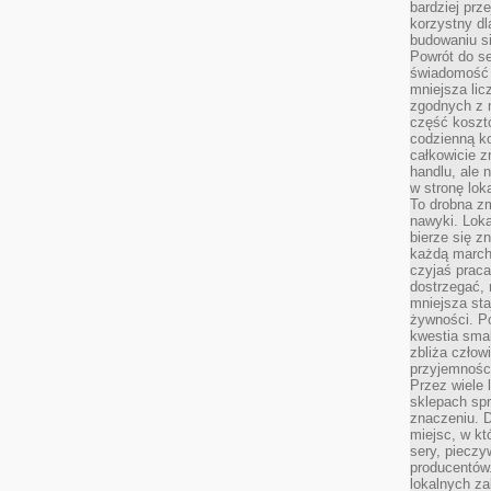
bardziej prz
korzystny dl
budowaniu si
Powrót do s
świadomość e
mniejsza li
zgodnych z 
część koszt
codzienną k
całkowicie 
handlu, ale
w stronę lo
To drobna z
nawyki. Loka
bierze się 
każdą march
czyjaś prac
dostrzegać, 
mniejsza sta
żywności. Po
kwestia smak
zbliża człow
przyjemnośc
Przez wiele
sklepach spra
znaczeniu. D
miejsc, w k
sery, pieczy
producentów
lokalnych z