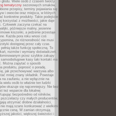
e głodu. Wiele osób z czasem tworzy
log tematyczny
sezonowych smaków,
ubione przepisy, terminy pojawiania się
yw i owoców oraz miejsca, w których
ć konkretne produkty. Takie podejście
ej korzystać z możliwości, jakie daje
ek. Człowiek zaczyna czekać na
alijki, późniejsze maliny, jesienne
imowe kiszonki, a jedzenie przestaje
ne. Każda pora roku wnosi coś
zypomina, że różnorodność nie musi
otyki dostępnej przez cały czas.
i pełnią także funkcję społeczną. To
tkań, rozmów i wymiany doświadczeń.
dominowanym przez szybkie zakupy
i samoobsługowe kasy taki kontakt ma
ć. Można zapytać o sposób
a produktu, poprosić o poradę,
się, jak przechowywać warzywa albo
tać mniej znany składnik. Powstaje
ta na zaufaniu, a nie wyłącznie na
la wielu osób to właśnie ten ludzki
ów okazuje się najcenniejszy. Nie bez
st też wsparcie dla lokalnej
Kupując bezpośrednio od rolników,
 pszczelarzy czy małych producentów,
gają utrzymać drobne działalności,
 nie mają szans konkurować z wielkimi
łącznie ceną. W zamian otrzymują
yższej jakości, większej świeżości i