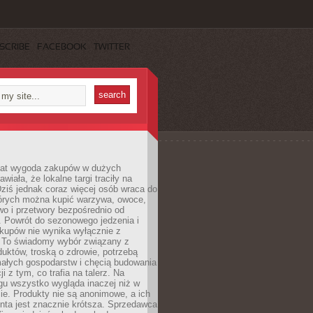
SCRIBE
FACEBOOK
TWITTER
 lat wygoda zakupów w dużych
wiała, że lokalne targi traciły na
ziś jednak coraz więcej osób wraca do
tórych można kupić warzywa, owoce,
wo i przetwory bezpośrednio od
. Powrót do sezonowego jedzenia i
akupów nie wynika wyłącznie z
 To świadomy wybór związany z
duktów, troską o zdrowie, potrzebą
małych gospodarstw i chęcią budowania
cji z tym, co trafia na talerz. Na
gu wszystko wygląda inaczej niż w
e. Produkty nie są anonimowe, a ich
enta jest znacznie krótsza. Sprzedawca