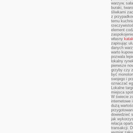
warzyw, sała
buraki, twar
śliwkami zac
z przypadko
temu kuchnia
rzeczywistoś
element codz
zaspokojeni
własny
kata
zapisując ul
danych warz
warto kupowa
pozwala lepi
lokalny ryn
pierwsze now
grzyby czy z
być monoton
swojego i pr
oznaczać egz
Lokalne targ
miejsca spo
W świecie z
internetowe 
dużą wartoś
przygotowani
dowiedzieć 
jak wykorzys
relacja opar
transakcji. D
wymiar zakup