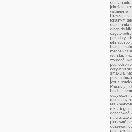
sentymentu.
jakością pro
wspierania 
bliższej rela
lokalnym tar
supermarkeci
droga do kli
często potra
pomidory, ki
jaki sposób
buduje zaufa
mechaniczną
wkładać tow
zwracać uwa
pochodzenie
wpływ na sma
smakują ina
poza natura
jest z pomid
Produkty je
bardziej aro
odżywcze i p
codziennym 
też kreatywn
rok z tego s
dopasować ja
natura. Zaku
planować pos
dojrzewa i c
prostsze, ba