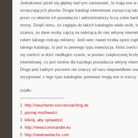
Jednakowoż jeżeli się głębiej nad tym zastanowić, to mają one w 
oznaczających plusów. Drogie katalogi internetowe zazwyczaj tak
przez co właśnie ich posiadacze i administratorzy liczą sobie ba
strony. Dzięki temu, że zagląda do takich katalogów wiele osób, t
szansa, że dane osoby zajrzą na należącą do nas witrynę interne
celem takiego rodzaju reklamy. Jeśli wiec nawet trzeba sporo zap
takiego katalogu, to jest to pewnego typu inwestycja, która zwróc
się zwrócić w dość niedługim czasie, w postaci zwiększonej liczb
internetowej, co jest istotne dla każdego posiadacza witryny inter
Drogo pod żadnym pozorem nie znaczy od razu nieprawidłowo ora
rezygnować z tego typu katalogów, ponieważ mogą one w rzeczy 
źródło:
———————————
1.
http://neuchento-soccercoaching.de
2.
poznaj możliwości
3.
kliknij, aby sprawdzić
4.
http://newscommander.eu
5.
http://newtowntechs.com