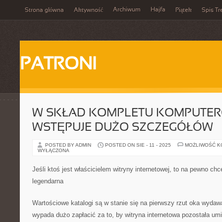
Archiwum
Hajfa
Strona główna
Aktywność
Piątek
Spis Tr
PATRONI
W SKŁAD KOMPLETU KOMPUTE
WSTĘPUJE DUŻO SZCZEGÓŁÓW
POSTED BY ADMIN
POSTED ON SIE - 11 - 2025
MOŻLIWOŚĆ 
WYŁĄCZONA
Jeśli ktoś jest właścicielem witryny internetowej, to na pewno chc
legendarna
Wartościowe katalogi są w stanie się na pierwszy rzut oka wyda
wypada dużo zapłacić za to, by witryna internetowa pozostała u