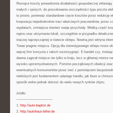
Rosnące koszty prowadzenia działalności gospodarczej skłaniają 
małych i sporych, do poszukiwania oszczędności typu poczta elek
to proste, ponieważ standardowe cięcie kosztów przez redukcję e
korporacja niejednokrotnie traci właściwych pracowników, przez 
wypłatach, zmniejsza również swoje przychody. Wielką część ko
najmu oraz utrzymania lokali, szczególnie w przypadku detalicznej
inaczej najzwyczajniej w świecie sklepu. Nowiną jest witryna int
Towar pragnie miejsca. Opcją dla stereotypowego sklepu może oka
więcej firm korzysta z takich rozstrzygnięć. E-handel czy, mówiąc 
dawna zagrzał miejsce nie tylko w kraju, lecz w głównej mierze n
wysoko uprzemysłowionych. Pomimo początkowych obiekcji oraz 
ewentualnych konsumentów przez sieć z pominięciem bezpośredni
niektórych jest fundamentem udanego handlu, jak biuro w chmurze
sposób wolno jednak dotrzeć do wielu nowych rynków zbytu.
źródło:
———————————
1.
http://auto-baptist.de
2.
http://autohaus-bitter.de