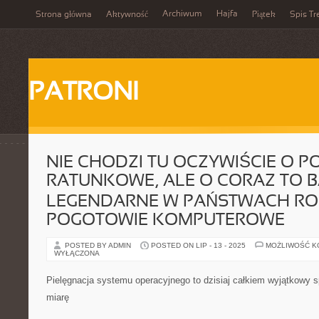
Archiwum
Hajfa
Strona główna
Aktywność
Piątek
Spis Tr
PATRONI
NIE CHODZI TU OCZYWIŚCIE O 
RATUNKOWE, ALE O CORAZ TO B
LEGENDARNE W PAŃSTWACH RO
POGOTOWIE KOMPUTEROWE
POSTED BY ADMIN
POSTED ON LIP - 13 - 2025
MOŻLIWOŚĆ 
WYŁĄCZONA
Pielęgnacja systemu operacyjnego to dzisiaj całkiem wyjątkowy 
miarę