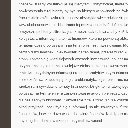
finansów. Każdy kto intryguje się kredytami, pożyczkami, inwesto
obwieszczenia z tej branży by być na bieżąco w nowinach ze świ
frapuje wiele osób, wskutek tego też niezwykle wiele odwiedzin p
www.abcfinansow.info
. Na stronie tej można odszukać dużo aktua
powyższe problemy. Stronka jest zawsze uaktualniana, aby każdy
korzystać z informacji na temat finansów, które na pewno są akt
tematem często poruszanym na tej stronie, jest inwestowanie. Mo
bardzo dużo nowinek i ciekawostek na ten temat, przetestować w
stopniu opłaca się w dzisiejszych czasach inwestować, co jest naj
przynosi najszybsze i najpewniejsze efekty z takiego inwestowan
mnóstwo przydatnych informacji na temat kredytów, czym interes
społeczeństwa. Zapoznając się z problematyką tej stronki, można
wiedzę na indywidualne tematy finansowe. Dzięki temu łatwiej bę
poruszać na tym terenie, a zainwestowanie swoich pieniędzy, czy 
dla nas żadnym kłopotem. Korzystanie z tej stronki nic nie kosztuj
bliżej przyjrzeć i posłużyć się z informacji na niej zawartych. Str
finansistów, bowiem dużo wnosi do świata finansów. Każdy kto raz
chybi będzie do niej w szeregu przypadków wracał.