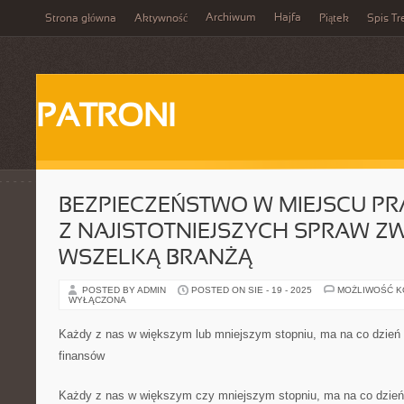
Archiwum
Hajfa
Strona główna
Aktywność
Piątek
Spis Tr
PATRONI
BEZPIECZEŃSTWO W MIEJSCU PR
Z NAJISTOTNIEJSZYCH SPRAW Z
WSZELKĄ BRANŻĄ
POSTED BY ADMIN
POSTED ON SIE - 19 - 2025
MOŻLIWOŚĆ 
WYŁĄCZONA
Każdy z nas w większym lub mniejszym stopniu, ma na co dzień 
finansów
Każdy z nas w większym czy mniejszym stopniu, ma na co dzień