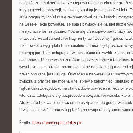
uczynić, że ten dzień nabierze niepowtarzalnego charakteru. Poś
intrygujących propozycji, na uwagę zasługuje posługa GetLight. To
jakie pragną by ich ślub się rekomendował na tle innych uroczysto
na wesele, jakie powoduje, że sala i bawiący się na niej ludzie wy
niesłychanie fantastycznie. Można się przebojowo bawić przy taki
unaocznić wszelkie ciekawe fragmenty auli weselnej i gości. Każ
takim świetle wyglądała fenomenalnie, a tańce będą jeszcze w wy
rozbrajające. Taka usługa jest współcześnie niezwykle znana, cor
postanawia. Usługę wolno zamówić poprzez stronkę internetową fi
wesel. Na takiej stronie można odszukać cennik usług tego rodzaju
zrelacjonowana jest usługa. Oświetlenie na weselu jest nadzwycz
związku z tym też nie można o tej sprawie zapomnieć, planując s
wątpliwości zdecydować na standardowe oświetlenie, lecz o ile wy
wtenczas zdobędzie się bezprecedensową oprawę wesela, która 
Atrakcja ta bez wątpienia każdemu przypadnie do gustu, wskutek 
bliżej zaciekawić i zamówić ją także na swoje uroczystości wesel
Źródło:
https://ombxcaphfi.cfolks.pl/