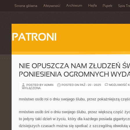
Archiwum
Hajfa
Strona główna
Aktywność
Piątek
Spis Tr
PATRONI
NIE OPUSZCZA NAM ZŁUDZEŃ 
PONIESIENIA OGROMNYCH WY
POSTED BY ADMIN
POSTED ON PAŹ - 20 - 2025
MOŻLIWOŚĆ 
WYŁĄCZONA
mnóstwo osób roi o dniu swojego ślubu, przez pokażniejszą częś
mnóstwo osób śni o dniu swojego ślubu, przez większą część życ
to jedyny taki dzień w życiu, który dla każdego posiada gigantyc
dzisiejszych czasach można się spotkać z szczególną obwolutą w