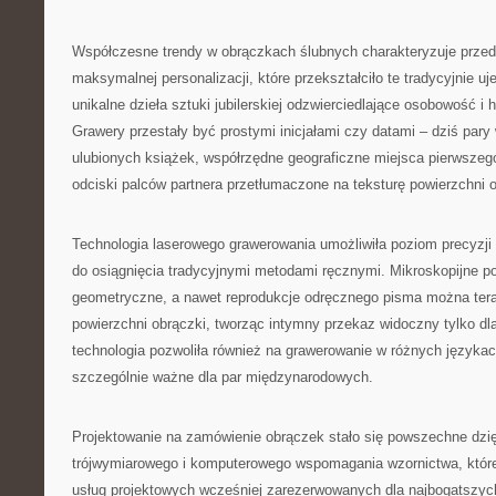
Współczesne trendy w obrączkach ślubnych charakteryzuje prze
maksymalnej personalizacji, które przekształciło te tradycyjnie u
unikalne dzieła sztuki jubilerskiej odzwierciedlające osobowość i h
Grawery przestały być prostymi inicjałami czy datami – dziś pary 
ulubionych książek, współrzędne geograficzne miejsca pierwszeg
odciski palców partnera przetłumaczone na teksturę powierzchni o
Technologia laserowego grawerowania umożliwiła poziom precyzji
do osiągnięcia tradycyjnymi metodami ręcznymi. Mikroskopijne p
geometryczne, a nawet reprodukcje odręcznego pisma można ter
powierzchni obrączki, tworząc intymny przekaz widoczny tylko dl
technologia pozwoliła również na grawerowanie w różnych językach
szczególnie ważne dla par międzynarodowych.
Projektowanie na zamówienie obrączek stało się powszechne dzię
trójwymiarowego i komputerowego wspomagania wzornictwa, któr
usług projektowych wcześniej zarezerwowanych dla najbogatszyc