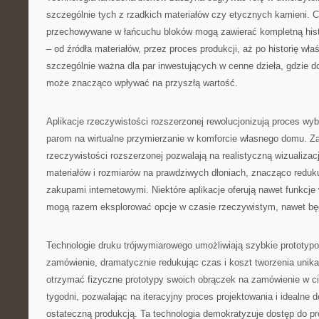
szczególnie tych z rzadkich materiałów czy etycznych kamieni. C
przechowywane w łańcuchu bloków mogą zawierać kompletną histo
– od źródła materiałów, przez proces produkcji, aż po historię właśc
szczególnie ważna dla par inwestujących w cenne dzieła, gdzie 
może znacząco wpływać na przyszłą wartość.
Aplikacje rzeczywistości rozszerzonej rewolucjonizują proces wy
parom na wirtualne przymierzanie w komforcie własnego domu. 
rzeczywistości rozszerzonej pozwalają na realistyczną wizualizac
materiałów i rozmiarów na prawdziwych dłoniach, znacząco redu
zakupami internetowymi. Niektóre aplikacje oferują nawet funkcje
mogą razem eksplorować opcje w czasie rzeczywistym, nawet bę
Technologie druku trójwymiarowego umożliwiają szybkie prototyp
zamówienie, dramatycznie redukując czas i koszt tworzenia unika
otrzymać fizyczne prototypy swoich obrączek na zamówienie w ci
tygodni, pozwalając na iteracyjny proces projektowania i idealne 
ostateczną produkcją. Ta technologia demokratyzuje dostęp do pro