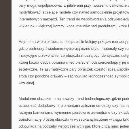
pary mogą współpracować z jubilerami przy tworzeniu całkowicie 
modyfikować istniejące modele czy nawet samodzielnie projekto
internetowych narzędzi. Ten trend do współtworzenia odzwiercied
w kierunku większej kontroli konsumentów nad produktami, które 
Asymetria w projektowaniu obrączek to kolejny przejaw rosnącej p
gdzie partnerzy świadomie wybierają różne style, materiały czy r
Tradycyjne przekonanie, że obrączki muszą być identyczne, ustępu
której każda osoba powinna mieć pierścień odzwierciedlający jej 
estetyczne. Te asymetryczne pary obrączek często łączą wspólne
złota czy podobne grawery – zachowując jednoczesność symbolic
wizualnej.
Modularne obrączki to najnowszy trend technologiczny, gdzie po
uzupełniać dodatkowymi elementami zależnie od okazji czy nastr
różnymi kamieniami, wymienne pierścienie zewnętrzne czy skład
transformację prostej obrączki w wyszukaną biżuterię w ciągu kil
odpowiada na potrzeby współczesnych par, które chcą mieć jeden