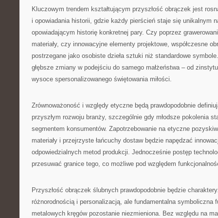
Kluczowym trendem kształtującym przyszłość obrączek jest rosną
i opowiadania historii, gdzie każdy pierścień staje się unikalnym
opowiadającym historię konkretnej pary. Czy poprzez grawerowan
materiały, czy innowacyjne elementy projektowe, współczesne obr
postrzegane jako osobiste dzieła sztuki niż standardowe symbole.
głębsze zmiany w podejściu do samego małżeństwa – od zinstytu
wysoce spersonalizowanego świętowania miłości.
Zrównoważoność i względy etyczne będą prawdopodobnie definiu
przyszłym rozwoju branży, szczególnie gdy młodsze pokolenia s
segmentem konsumentów. Zapotrzebowanie na etyczne pozyskiw
materiały i przejrzyste łańcuchy dostaw będzie napędzać innowacj
odpowiedzialnych metod produkcji. Jednocześnie postęp technolo
przesuwać granice tego, co możliwe pod względem funkcjonalności
Przyszłość obrączek ślubnych prawdopodobnie będzie charakter
różnorodnością i personalizacją, ale fundamentalna symboliczna 
metalowych kręgów pozostanie niezmieniona. Bez względu na mate