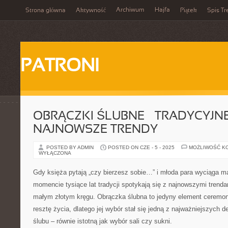
Archiwum
Hajfa
Strona główna
Aktywność
Piątek
Spis Tr
PATRONI
OBRĄCZKI ŚLUBNE – TRADYCYJNE
NAJNOWSZE TRENDY
POSTED BY ADMIN
POSTED ON CZE - 5 - 2025
MOŻLIWOŚĆ K
WYŁĄCZONA
Gdy księża pytają „czy bierzesz sobie…” i młoda para wyciąga m
momencie tysiące lat tradycji spotykają się z najnowszymi trenda
małym złotym kręgu. Obrączka ślubna to jedyny element ceremonii
resztę życia, dlatego jej wybór stał się jedną z najważniejszych 
ślubu – równie istotną jak wybór sali czy sukni.