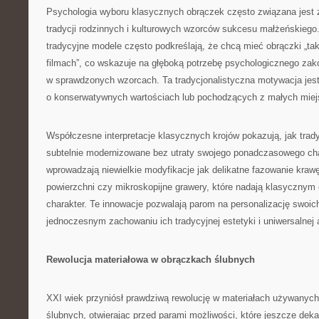
Psychologia wyboru klasycznych obrączek często związana jest 
tradycji rodzinnych i kulturowych wzorców sukcesu małżeńskiego
tradycyjne modele często podkreślają, że chcą mieć obrączki „taki
filmach”, co wskazuje na głęboką potrzebę psychologicznego zak
w sprawdzonych wzorcach. Ta tradycjonalistyczna motywacja jest
o konserwatywnych wartościach lub pochodzących z małych miej
Współczesne interpretacje klasycznych krojów pokazują, jak tra
subtelnie modernizowane bez utraty swojego ponadczasowego char
wprowadzają niewielkie modyfikacje jak delikatne fazowanie krawę
powierzchni czy mikroskopijne grawery, które nadają klasycznym
charakter. Te innowacje pozwalają parom na personalizację swoic
jednoczesnym zachowaniu ich tradycyjnej estetyki i uniwersalnej 
Rewolucja materiałowa w obrączkach ślubnych
XXI wiek przyniósł prawdziwą rewolucję w materiałach używanych
ślubnych, otwierając przed parami możliwości, które jeszcze de