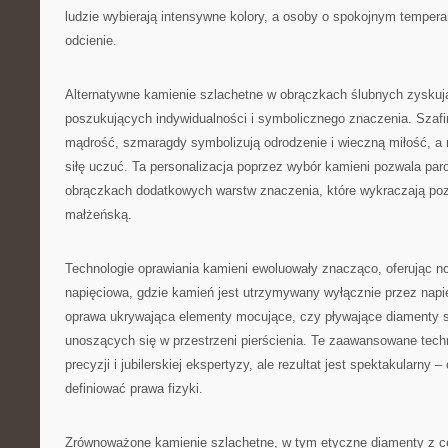
ludzie wybierają intensywne kolory, a osoby o spokojnym tempera
odcienie.
Alternatywne kamienie szlachetne w obrączkach ślubnych zyskuj
poszukujących indywidualności i symbolicznego znaczenia. Szafir
mądrość, szmaragdy symbolizują odrodzenie i wieczną miłość, a r
siłę uczuć. Ta personalizacja poprzez wybór kamieni pozwala p
obrączkach dodatkowych warstw znaczenia, które wykraczają p
małżeńską.
Technologie oprawiania kamieni ewoluowały znacząco, oferując n
napięciowa, gdzie kamień jest utrzymywany wyłącznie przez napię
oprawa ukrywająca elementy mocujące, czy pływające diamenty st
unoszących się w przestrzeni pierścienia. Te zaawansowane tech
precyzji i jubilerskiej ekspertyzy, ale rezultat jest spektakularny –
definiować prawa fizyki.
Zrównoważone kamienie szlachetne, w tym etyczne diamenty z ce