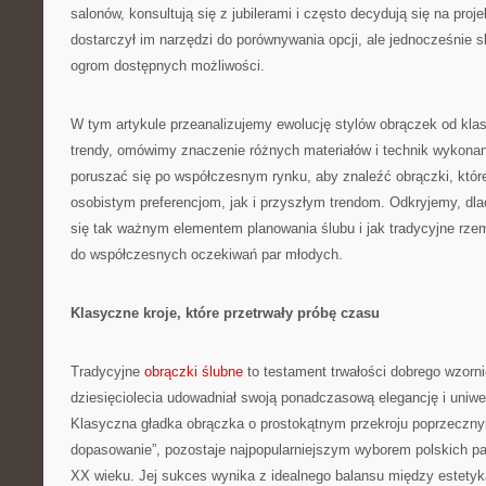
salonów, konsultują się z jubilerami i często decydują się na proj
dostarczył im narzędzi do porównywania opcji, ale jednocześnie 
ogrom dostępnych możliwości.
W tym artykule przeanalizujemy ewolucję stylów obrączek od kl
trendy, omówimy znaczenie różnych materiałów i technik wykonan
poruszać się po współczesnym rynku, aby znaleźć obrączki, któ
osobistym preferencjom, jak i przyszłym trendom. Odkryjemy, dl
się tak ważnym elementem planowania ślubu i jak tradycyjne rzemi
do współczesnych oczekiwań par młodych.
Klasyczne kroje, które przetrwały próbę czasu
Tradycyjne
obrączki ślubne
to testament trwałości dobrego wzorni
dziesięciolecia udowadniał swoją ponadczasową elegancję i uniwe
Klasyczna gładka obrączka o prostokątnym przekroju poprzeczn
dopasowanie”, pozostaje najpopularniejszym wyborem polskich pa
XX wieku. Jej sukces wynika z idealnego balansu między estetyką