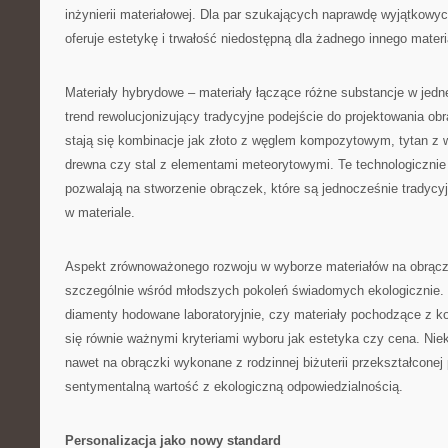
inżynierii materiałowej. Dla par szukających naprawdę wyjątkowy
oferuje estetykę i trwałość niedostępną dla żadnego innego materi
Materiały hybrydowe – materiały łączące różne substancje w jedne
trend rewolucjonizujący tradycyjne podejście do projektowania ob
stają się kombinacje jak złoto z węglem kompozytowym, tytan z
drewna czy stal z elementami meteorytowymi. Te technologiczni
pozwalają na stworzenie obrączek, które są jednocześnie tradycyj
w materiale.
Aspekt zrównoważonego rozwoju w wyborze materiałów na obrącz
szczególnie wśród młodszych pokoleń świadomych ekologicznie. 
diamenty hodowane laboratoryjnie, czy materiały pochodzące z ko
się równie ważnymi kryteriami wyboru jak estetyka czy cena. Niek
nawet na obrączki wykonane z rodzinnej biżuterii przekształconej p
sentymentalną wartość z ekologiczną odpowiedzialnością.
Personalizacja jako nowy standard