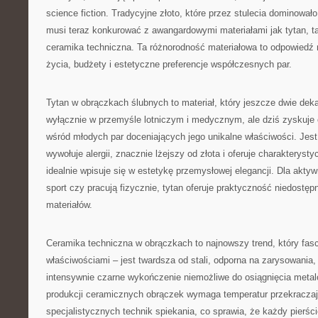
science fiction. Tradycyjne złoto, które przez stulecia dominowało
musi teraz konkurować z awangardowymi materiałami jak tytan, ta
ceramika techniczna. Ta różnorodność materiałowa to odpowiedź n
życia, budżety i estetyczne preferencje współczesnych par.
Tytan w obrączkach ślubnych to materiał, który jeszcze dwie de
wyłącznie w przemyśle lotniczym i medycznym, ale dziś zyskuje
wśród młodych par doceniających jego unikalne właściwości. Jest 
wywołuje alergii, znacznie lżejszy od złota i oferuje charakterys
idealnie wpisuje się w estetykę przemysłowej elegancji. Dla aktyw
sport czy pracują fizycznie, tytan oferuje praktyczność niedostęp
materiałów.
Ceramika techniczna w obrączkach to najnowszy trend, który fas
właściwościami – jest twardsza od stali, odporna na zarysowania, n
intensywnie czarne wykończenie niemożliwe do osiągnięcia met
produkcji ceramicznych obrączek wymaga temperatur przekracza
specjalistycznych technik spiekania, co sprawia, że każdy pierści