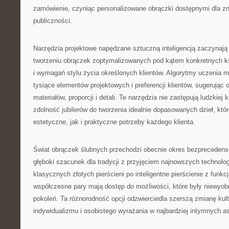
zamówienie, czyniąc personalizowane obrączki dostępnymi dla zn
publiczności.
Narzędzia projektowe napędzane sztuczną inteligencją zaczynają
tworzeniu obrączek zoptymalizowanych pod kątem konkretnych ksz
i wymagań stylu życia określonych klientów. Algorytmy uczenia 
tysiące elementów projektowych i preferencji klientów, sugerując
materiałów, proporcji i detali. Te narzędzia nie zastępują ludzkiej
zdolność jubilerów do tworzenia idealnie dopasowanych dzieł, któ
estetyczne, jak i praktyczne potrzeby każdego klienta.
Świat obrączek ślubnych przechodzi obecnie okres bezprecedens
głęboki szacunek dla tradycji z przyjęciem najnowszych technologi
klasycznych złotych pierścieni po inteligentne pierścienie z funkc
współczesne pary mają dostęp do możliwości, które były niewyob
pokoleń. Ta różnorodność opcji odzwierciedla szerszą zmianę kul
indywidualizmu i osobistego wyrażania w najbardziej intymnych a