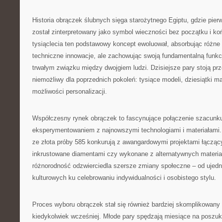
Historia obrączek ślubnych sięga starożytnego Egiptu, gdzie pierw
został zinterpretowany jako symbol wieczności bez początku i ko
tysiąclecia ten podstawowy koncept ewoluował, absorbując różne 
techniczne innowacje, ale zachowując swoją fundamentalną funkc
trwałym związku między dwojgiem ludzi. Dzisiejsze pary stoją pr
niemożliwy dla poprzednich pokoleń: tysiące modeli, dziesiątki ma
możliwości personalizacji.
Współczesny rynek obrączek to fascynujące połączenie szacunku 
eksperymentowaniem z najnowszymi technologiami i materiałami.
ze złota próby 585 konkurują z awangardowymi projektami łącząc
inkrustowane diamentami czy wykonane z alternatywnych materiałó
różnorodność odzwierciedla szersze zmiany społeczne – od ujed
kulturowych ku celebrowaniu indywidualności i osobistego stylu.
Proces wyboru obrączek stał się również bardziej skomplikowany 
kiedykolwiek wcześniej. Młode pary spędzają miesiące na poszuk