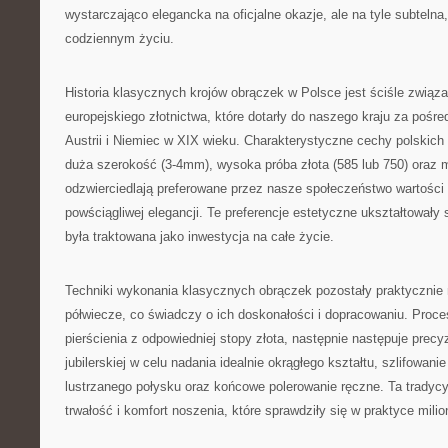
wystarczająco elegancka na oficjalne okazje, ale na tyle subteln
codziennym życiu.
Historia klasycznych krojów obrączek w Polsce jest ściśle związa
europejskiego złotnictwa, które dotarły do naszego kraju za pośr
Austrii i Niemiec w XIX wieku. Charakterystyczne cechy polskic
duża szerokość (3-4mm), wysoka próba złota (585 lub 750) oraz 
odzwierciedlają preferowane przez nasze społeczeństwo wartości t
powściągliwej elegancji. Te preferencje estetyczne ukształtowały 
była traktowana jako inwestycja na całe życie.
Techniki wykonania klasycznych obrączek pozostały praktycznie 
półwiecze, co świadczy o ich doskonałości i dopracowaniu. Proc
pierścienia z odpowiedniej stopy złota, następnie następuje precy
jubilerskiej w celu nadania idealnie okrągłego kształtu, szlifowan
lustrzanego połysku oraz końcowe polerowanie ręczne. Ta tradycy
trwałość i komfort noszenia, które sprawdziły się w praktyce mil