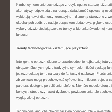
Kimberley, kamienie pochodzące z recyklingu ze starszej biżuterii
alternatywy, odpowiadają na rosnącą świadomość społeczną młody
wybierają nawet diamenty kremacyjne – diamenty stworzone z w
ukochanych osób, co nadaje obrączkom dodatkowy, głęboko osob
wybory odzwierciedlają szersze trendy w kierunku świadomej kon
luksusu.
Trendy technologiczne kształtujące przyszłość
Inteligentne obrączki ślubne to prawdopodobnie najbardziej futury
obrączek ślubnych, gdzie tradycyjne symbole miłości zyskują fun
jeszcze dekadę temu należały do fantastyki naukowej. Pierścien
zbliżeniowe mogą przechowywać cyfrowe listy miłosne, zdjęcia cz
partnera, dostępne po zbliżeniu telefonu. Niektóre modele oferują
kondycji, stresu czy nawet dyskretne powiadomienia, ale zachow
wygląd złotej obrączki.
Technologia łańcucha bloków zaczyna odgrywać rolę w uwierzytelni