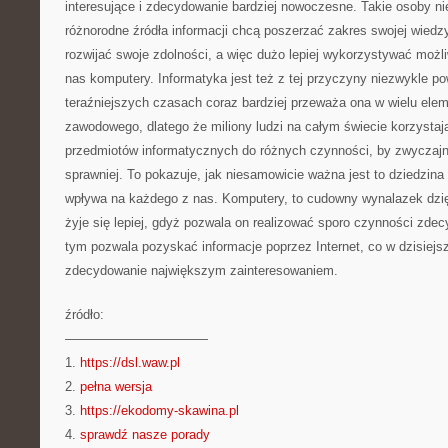
interesujące i zdecydowanie bardziej nowoczesne. Takie osoby n
różnorodne źródła informacji chcą poszerzać zakres swojej wied
rozwijać swoje zdolności, a więc dużo lepiej wykorzystywać możl
nas komputery. Informatyka jest też z tej przyczyny niezwykle p
teraźniejszych czasach coraz bardziej przeważa ona w wielu ele
zawodowego, dlatego że miliony ludzi na całym świecie korzystaj
przedmiotów informatycznych do różnych czynności, by zwyczajnie 
sprawniej. To pokazuje, jak niesamowicie ważna jest to dziedzina
wpływa na każdego z nas. Komputery, to cudowny wynalazek dzię
żyje się lepiej, gdyż pozwala on realizować sporo czynności zdec
tym pozwala pozyskać informacje poprzez Internet, co w dzisiejs
zdecydowanie największym zainteresowaniem.
źródło:
———————————
1.
https://dsl.waw.pl
2.
pełna wersja
3.
https://ekodomy-skawina.pl
4.
sprawdź nasze porady