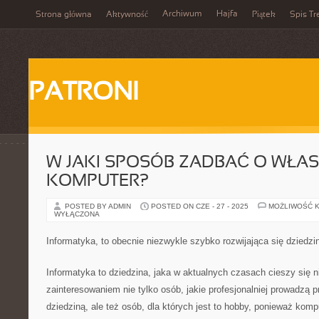
Archiwum
Hajfa
Strona główna
Aktywność
Piątek
Spis Tr
PATRONI
W JAKI SPOSÓB ZADBAĆ O WŁA
KOMPUTER?
POSTED BY ADMIN
POSTED ON CZE - 27 - 2025
MOŻLIWOŚĆ 
WYŁĄCZONA
Informatyka, to obecnie niezwykle szybko rozwijająca się dziedzi
Informatyka to dziedzina, jaka w aktualnych czasach cieszy się
zainteresowaniem nie tylko osób, jakie profesjonalniej prowadzą 
dziedziną, ale też osób, dla których jest to hobby, ponieważ kom