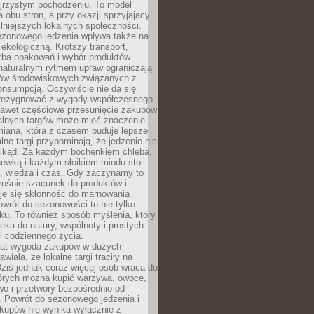
ejrzystym pochodzeniu. To model
a obu stron, a przy okazji sprzyjający
lniejszych lokalnych społeczności.
ezonowego jedzenia wpływa także na
kologiczną. Krótszy transport,
czba opakowań i wybór produktów
naturalnym rytmem upraw ograniczają
ów środowiskowych związanych z
onsumpcją. Oczywiście nie da się
zrezygnować z wygody współczesnego
 nawet częściowe przesunięcie zakupów
kalnych targów może mieć znaczenie.
miana, która z czasem buduje lepsze
lne targi przypominają, że jedzenie nie
znikąd. Za każdym bochenkiem chleba,
ewką i każdym słoikiem miodu stoi
a, wiedza i czas. Gdy zaczynamy to
rośnie szacunek do produktów i
je się skłonność do marnowania
wrót do sezonowości to nie tylko
u. To również sposób myślenia, który
ieka do natury, wspólnoty i prostych
i codziennego życia.
 lat wygoda zakupów w dużych
wiała, że lokalne targi traciły na
ziś jednak coraz więcej osób wraca do
tórych można kupić warzywa, owoce,
wo i przetwory bezpośrednio od
. Powrót do sezonowego jedzenia i
akupów nie wynika wyłącznie z