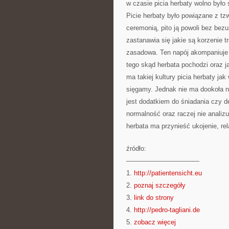
w czasie picia herbaty wolno było
Picie herbaty było powiązane z tzw
ceremonią, pito ją powoli bez bez
zastanawia się jakie są korzenie t
zasadowa. Ten napój akompaniuje 
tego skąd herbata pochodzi oraz ja
ma takiej kultury picia herbaty jak
sięgamy. Jednak nie ma dookoła ni
jest dodatkiem do śniadania czy d
normalność oraz raczej nie analizuj
herbata ma przynieść ukojenie, rel
źródło:
———————————
1.
http://patientensicht.eu
2.
poznaj szczegóły
3.
link do strony
4.
http://pedro-tagliani.de
5.
zobacz więcej