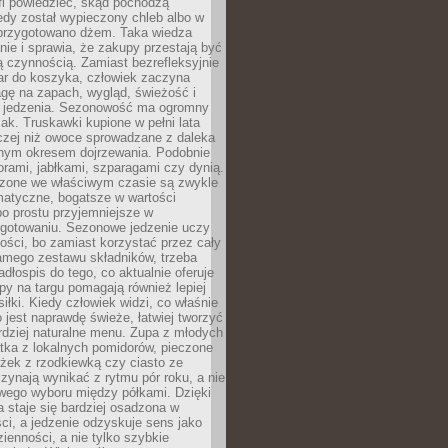
fi powiedzieć, skąd pochodzą
edy został wypieczony chleb albo w
 przygotowano dżem. Taka wiedza
nie i sprawia, że zakupy przestają być
 czynnością. Zamiast bezrefleksyjnie
ar do koszyka, człowiek zaczyna
gę na zapach, wygląd, świeżość i
 jedzenia. Sezonowość ma ogromny
k. Truskawki kupione w pełni lata
czej niż owoce sprowadzane z daleka
lnym okresem dojrzewania. Podobnie
orami, jabłkami, szparagami czy dynią.
dzone we właściwym czasie są zwykle
matyczne, bogatsze w wartości
o prostu przyjemniejsze w
gotowaniu. Sezonowe jedzenie uczy
ości, bo zamiast korzystać przez cały
amego zestawu składników, trzeba
dłospis do tego, co aktualnie oferuje
py na targu pomagają również lepiej
iłki. Kiedy człowiek widzi, co właśnie
o jest naprawdę świeże, łatwiej tworzyć
rdziej naturalne menu. Zupa z młodych
tka z lokalnych pomidorów, pieczone
ożek z rzodkiewką czy ciasto ze
zynają wynikać z rytmu pór roku, a nie
wego wyboru między półkami. Dzięki
 staje się bardziej osadzona w
ci, a jedzenie odzyskuje sens jako
ienności, a nie tylko szybkie