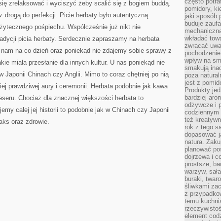
często potra
 się zrelaksować i wyciszyć żeby scalić się z bogiem buddą.
pomidory, ki
. drogą do perfekcji. Picie herbaty było autentyczną
jaki sposób
buduje zaufa
użytecznego pośpiechu. Współcześnie już nikt nie
mechaniczną
wkładać tow
radycji picia herbaty. Serdecznie zapraszamy na herbata
zwracać uwa
nam na co dzień oraz poniekąd nie zdajemy sobie sprawy z
pochodzenie
wpływ na sma
kie miała przesłanie dla innych kultur. U nas poniekąd nie
smakują ina
 w Japonii Chinach czy Anglii. Mimo to coraz chętniej po nią
poza natura
jest z pomid
ej prawdziwej aury i ceremonii. Herbata podobnie jak kawa
Produkty je
bardziej aro
eseru. Chociaż dla znacznej większości herbata to
odżywcze i p
emy całej jej historii to podobnie jak w Chinach czy Japonii
codziennym 
też kreatywn
aks oraz zdrowie.
rok z tego s
dopasować ja
natura. Zaku
planować pos
dojrzewa i c
prostsze, ba
warzyw, sała
buraki, twar
śliwkami zac
z przypadko
temu kuchnia
rzeczywistoś
element codz