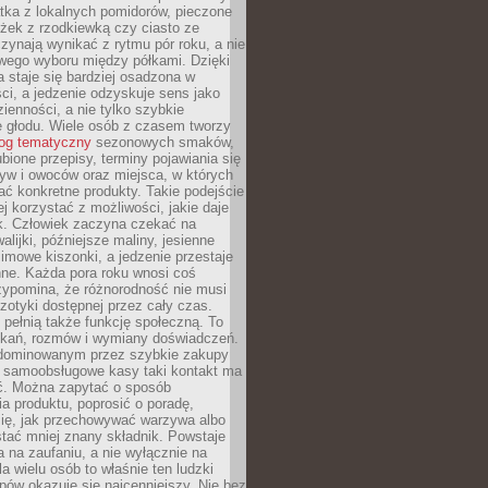
tka z lokalnych pomidorów, pieczone
ożek z rzodkiewką czy ciasto ze
zynają wynikać z rytmu pór roku, a nie
wego wyboru między półkami. Dzięki
 staje się bardziej osadzona w
ci, a jedzenie odzyskuje sens jako
ienności, a nie tylko szybkie
e głodu. Wiele osób z czasem tworzy
log tematyczny
sezonowych smaków,
ubione przepisy, terminy pojawiania się
yw i owoców oraz miejsca, w których
ć konkretne produkty. Takie podejście
ej korzystać z możliwości, jakie daje
ek. Człowiek zaczyna czekać na
alijki, późniejsze maliny, jesienne
imowe kiszonki, a jedzenie przestaje
ne. Każda pora roku wnosi coś
zypomina, że różnorodność nie musi
otyki dostępnej przez cały czas.
i pełnią także funkcję społeczną. To
tkań, rozmów i wymiany doświadczeń.
dominowanym przez szybkie zakupy
i samoobsługowe kasy taki kontakt ma
ć. Można zapytać o sposób
a produktu, poprosić o poradę,
się, jak przechowywać warzywa albo
tać mniej znany składnik. Powstaje
ta na zaufaniu, a nie wyłącznie na
la wielu osób to właśnie ten ludzki
ów okazuje się najcenniejszy. Nie bez