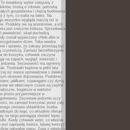
 To świadomy wybór związany z
duktów, troską o zdrowie, potrzebą
małych gospodarstw i chęcią budowania
cji z tym, co trafia na talerz. Na
gu wszystko wygląda inaczej niż w
e. Produkty nie są anonimowe, a ich
enta jest znacznie krótsza. Sprzedawca
fi powiedzieć, skąd pochodzą
edy został wypieczony chleb albo w
 przygotowano dżem. Taka wiedza
nie i sprawia, że zakupy przestają być
 czynnością. Zamiast bezrefleksyjnie
ar do koszyka, człowiek zaczyna
gę na zapach, wygląd, świeżość i
 jedzenia. Sezonowość ma ogromny
k. Truskawki kupione w pełni lata
czej niż owoce sprowadzane z daleka
lnym okresem dojrzewania. Podobnie
orami, jabłkami, szparagami czy dynią.
dzone we właściwym czasie są zwykle
matyczne, bogatsze w wartości
o prostu przyjemniejsze w
gotowaniu. Sezonowe jedzenie uczy
ości, bo zamiast korzystać przez cały
amego zestawu składników, trzeba
dłospis do tego, co aktualnie oferuje
py na targu pomagają również lepiej
iłki. Kiedy człowiek widzi, co właśnie
o jest naprawdę świeże, łatwiej tworzyć
rdziej naturalne menu. Zupa z młodych