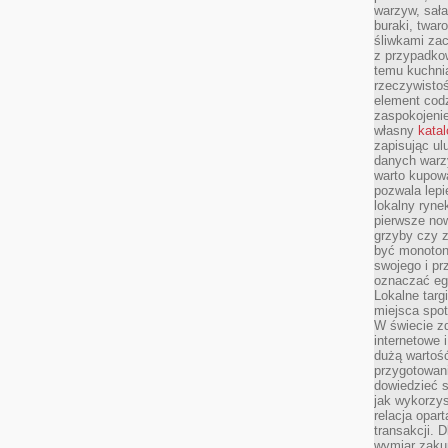
warzyw, sała
buraki, twar
śliwkami zac
z przypadko
temu kuchnia
rzeczywistoś
element codz
zaspokojeni
własny
kata
zapisując ul
danych warz
warto kupowa
pozwala lepi
lokalny ryn
pierwsze now
grzyby czy z
być monoton
swojego i pr
oznaczać egz
Lokalne targ
miejsca spo
W świecie z
internetowe 
dużą wartoś
przygotowani
dowiedzieć 
jak wykorzys
relacja opar
transakcji. D
wymiar zakup