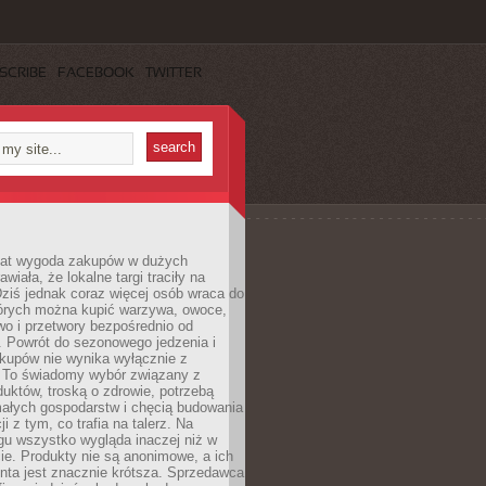
SCRIBE
FACEBOOK
TWITTER
 lat wygoda zakupów w dużych
wiała, że lokalne targi traciły na
ziś jednak coraz więcej osób wraca do
tórych można kupić warzywa, owoce,
wo i przetwory bezpośrednio od
. Powrót do sezonowego jedzenia i
akupów nie wynika wyłącznie z
 To świadomy wybór związany z
duktów, troską o zdrowie, potrzebą
małych gospodarstw i chęcią budowania
cji z tym, co trafia na talerz. Na
gu wszystko wygląda inaczej niż w
e. Produkty nie są anonimowe, a ich
enta jest znacznie krótsza. Sprzedawca