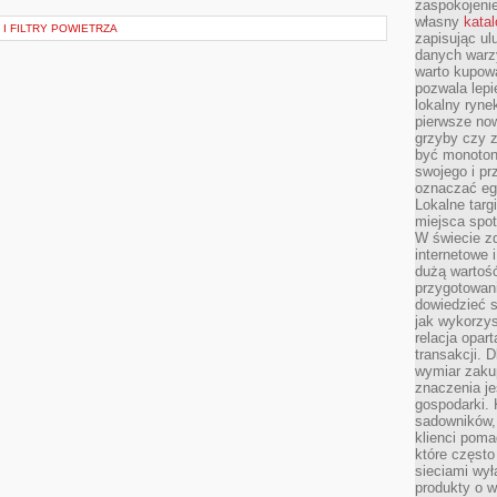
zaspokojeni
własny
kata
I FILTRY POWIETRZA
zapisując ul
danych warz
warto kupowa
pozwala lepi
lokalny ryn
pierwsze now
grzyby czy z
być monoton
swojego i pr
oznaczać egz
Lokalne targ
miejsca spo
W świecie z
internetowe 
dużą wartoś
przygotowani
dowiedzieć 
jak wykorzys
relacja opar
transakcji. D
wymiar zakup
znaczenia je
gospodarki. 
sadowników,
klienci poma
które często
sieciami wy
produkty o w