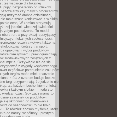
st też wsparcie dla lokalnej
Kupując bezpośrednio od rolników,
 pszczelarzy czy małych producentów,
gają utrzymać drobne działalności,
 nie mają szans konkurować z wielkimi
łącznie ceną. W zamian otrzymują
yższej jakości, większej świeżości i
ejrzystym pochodzeniu. To model
a obu stron, a przy okazji sprzyjający
lniejszych lokalnych społeczności.
ezonowego jedzenia wpływa także na
kologiczną. Krótszy transport,
czba opakowań i wybór produktów
naturalnym rytmem upraw ograniczają
ów środowiskowych związanych z
onsumpcją. Oczywiście nie da się
zrezygnować z wygody współczesnego
 nawet częściowe przesunięcie zakupów
kalnych targów może mieć znaczenie.
miana, która z czasem buduje lepsze
lne targi przypominają, że jedzenie nie
znikąd. Za każdym bochenkiem chleba,
ewką i każdym słoikiem miodu stoi
a, wiedza i czas. Gdy zaczynamy to
rośnie szacunek do produktów i
je się skłonność do marnowania
wrót do sezonowości to nie tylko
u. To również sposób myślenia, który
ieka do natury, wspólnoty i prostych
i codziennego życia.