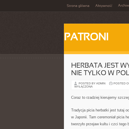
Archi
Strona główna
Aktywność
PATRONI
HERBATA JEST W
NIE TYLKO W PO
POSTED BY ADMIN
POSTED ON 
WYŁĄCZONA
Coraz to rzadziej kierujemy szcz
Tradycja picia herbatki jest tutaj
w Japonii. Tam ceremoniał picia h
tworzyło przejaw kultu i czci tego 