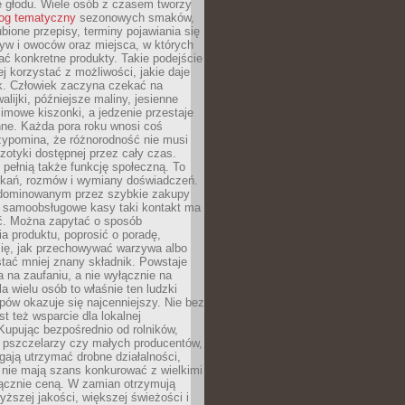
e głodu. Wiele osób z czasem tworzy
log tematyczny
sezonowych smaków,
ubione przepisy, terminy pojawiania się
yw i owoców oraz miejsca, w których
ć konkretne produkty. Takie podejście
ej korzystać z możliwości, jakie daje
ek. Człowiek zaczyna czekać na
alijki, późniejsze maliny, jesienne
imowe kiszonki, a jedzenie przestaje
ne. Każda pora roku wnosi coś
zypomina, że różnorodność nie musi
otyki dostępnej przez cały czas.
i pełnią także funkcję społeczną. To
tkań, rozmów i wymiany doświadczeń.
dominowanym przez szybkie zakupy
i samoobsługowe kasy taki kontakt ma
ć. Można zapytać o sposób
a produktu, poprosić o poradę,
się, jak przechowywać warzywa albo
tać mniej znany składnik. Powstaje
ta na zaufaniu, a nie wyłącznie na
la wielu osób to właśnie ten ludzki
ów okazuje się najcenniejszy. Nie bez
st też wsparcie dla lokalnej
Kupując bezpośrednio od rolników,
 pszczelarzy czy małych producentów,
gają utrzymać drobne działalności,
 nie mają szans konkurować z wielkimi
łącznie ceną. W zamian otrzymują
yższej jakości, większej świeżości i