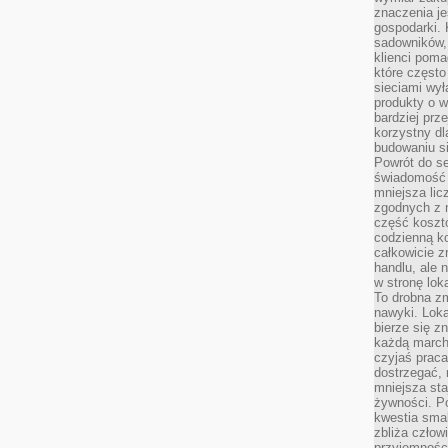
znaczenia je
gospodarki. 
sadowników,
klienci poma
które często
sieciami wy
produkty o w
bardziej prz
korzystny dl
budowaniu si
Powrót do s
świadomość e
mniejsza li
zgodnych z 
część koszt
codzienną k
całkowicie 
handlu, ale
w stronę lo
To drobna z
nawyki. Loka
bierze się 
każdą march
czyjaś prac
dostrzegać, 
mniejsza sta
żywności. Po
kwestia smak
zbliża człow
przyjemnośc