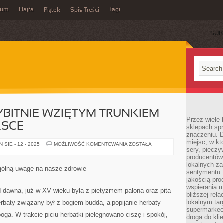
wum
Hajfa
Tagi
Piątek
Spis Treści
SUB
YBITNIE WZIĘTYM TRUNKIEM
Przez wiele
LSCE
sklepach spra
znaczeniu. D
miejsc, w k
HERBATA
SIE - 12 - 2025
MOŻLIWOŚĆ KOMENTOWANIA
ZOSTAŁA
sery, pieczy
JEST
WYBITNIE
producentów
WZIĘTYM
lokalnych z
TRUNKIEM
ególną uwagę na nasze zdrowie
NIE
sentymentu.
TYLKO
jakością pro
W
wspierania 
POLSCE
 od dawna, już w XV wieku była z pietyzmem palona oraz pita
bliższej rela
lokalnym tar
erbaty związany był z bogiem buddą, a popijanie herbaty
supermarkeci
boga. W trakcie piciu herbatki pielęgnowano ciszę i spokój,
droga do kli