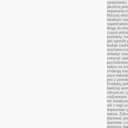
sentymentu.
jakością pro
wspierania 
bliższej rela
lokalnym tar
supermarkeci
droga do kli
często potra
pomidory, ki
jaki sposób
buduje zaufa
mechaniczną
wkładać tow
zwracać uwa
pochodzenie
wpływ na sma
smakują ina
poza natura
jest z pomid
Produkty je
bardziej aro
odżywcze i p
codziennym 
też kreatywn
rok z tego s
dopasować ja
natura. Zaku
planować pos
dojrzewa i c
prostsze, ba