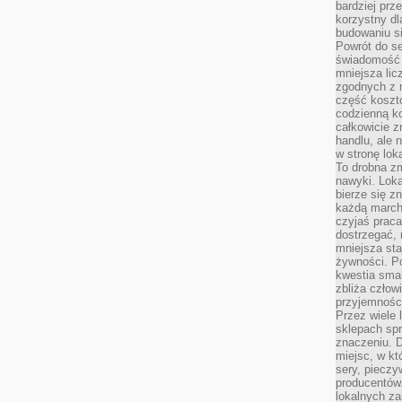
bardziej prz
korzystny dl
budowaniu si
Powrót do s
świadomość e
mniejsza li
zgodnych z 
część koszt
codzienną k
całkowicie 
handlu, ale
w stronę lo
To drobna z
nawyki. Loka
bierze się 
każdą march
czyjaś prac
dostrzegać, 
mniejsza sta
żywności. Po
kwestia smak
zbliża człow
przyjemnośc
Przez wiele
sklepach spra
znaczeniu. D
miejsc, w k
sery, pieczy
producentów
lokalnych z