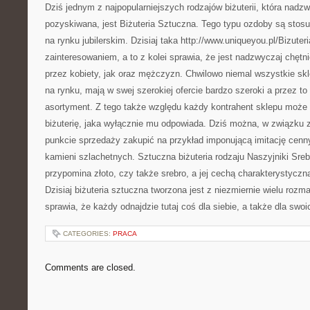
Dziś jednym z najpopularniejszych rodzajów biżuterii, która nadzw
pozyskiwana, jest Biżuteria Sztuczna. Tego typu ozdoby są st
na rynku jubilerskim. Dzisiaj taka http://www.uniqueyou.pl/Bizuter
zainteresowaniem, a to z kolei sprawia, że jest nadzwyczaj chęt
przez kobiety, jak oraz mężczyzn. Chwilowo niemal wszystkie sklep
na rynku, mają w swej szerokiej ofercie bardzo szeroki a przez t
asortyment. Z tego także względu każdy kontrahent sklepu może 
biżuterię, jaka wyłącznie mu odpowiada. Dziś można, w związku
punkcie sprzedaży zakupić na przykład imponującą imitację cenn
kamieni szlachetnych. Sztuczna biżuteria rodzaju Naszyjniki Sre
przypomina złoto, czy także srebro, a jej cechą charakterystyczną
Dzisiaj biżuteria sztuczna tworzona jest z niezmiernie wielu rozma
sprawia, że każdy odnajdzie tutaj coś dla siebie, a także dla swoic
CATEGORIES:
PRACA
Comments are closed.