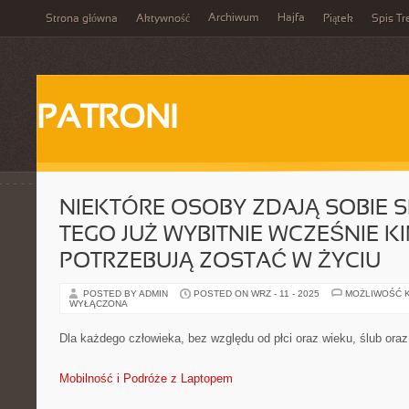
Archiwum
Hajfa
Strona główna
Aktywność
Piątek
Spis Tr
PATRONI
NIEKTÓRE OSOBY ZDAJĄ SOBIE 
TEGO JUŻ WYBITNIE WCZEŚNIE K
POTRZEBUJĄ ZOSTAĆ W ŻYCIU
POSTED BY ADMIN
POSTED ON WRZ - 11 - 2025
MOŻLIWOŚĆ 
WYŁĄCZONA
Dla każdego człowieka, bez względu od płci oraz wieku, ślub ora
Mobilność i Podróże z Laptopem