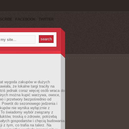
SCRIBE
FACEBOOK
TWITTER
 lat wygoda zakupów w dużych
wiała, że lokalne targi traciły na
ziś jednak coraz więcej osób wraca do
tórych można kupić warzywa, owoce,
wo i przetwory bezpośrednio od
. Powrót do sezonowego jedzenia i
akupów nie wynika wyłącznie z
 To świadomy wybór związany z
duktów, troską o zdrowie, potrzebą
małych gospodarstw i chęcią budowania
cji z tym, co trafia na talerz. Na