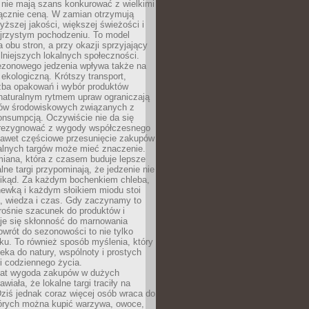
 nie mają szans konkurować z wielkimi
łącznie ceną. W zamian otrzymują
yższej jakości, większej świeżości i
ejrzystym pochodzeniu. To model
a obu stron, a przy okazji sprzyjający
lniejszych lokalnych społeczności.
ezonowego jedzenia wpływa także na
kologiczną. Krótszy transport,
czba opakowań i wybór produktów
naturalnym rytmem upraw ograniczają
ów środowiskowych związanych z
onsumpcją. Oczywiście nie da się
zrezygnować z wygody współczesnego
 nawet częściowe przesunięcie zakupów
kalnych targów może mieć znaczenie.
miana, która z czasem buduje lepsze
lne targi przypominają, że jedzenie nie
znikąd. Za każdym bochenkiem chleba,
ewką i każdym słoikiem miodu stoi
a, wiedza i czas. Gdy zaczynamy to
rośnie szacunek do produktów i
je się skłonność do marnowania
wrót do sezonowości to nie tylko
u. To również sposób myślenia, który
ieka do natury, wspólnoty i prostych
i codziennego życia.
 lat wygoda zakupów w dużych
wiała, że lokalne targi traciły na
ziś jednak coraz więcej osób wraca do
tórych można kupić warzywa, owoce,