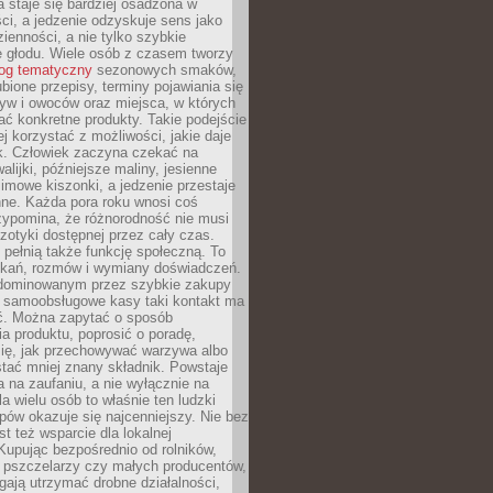
 staje się bardziej osadzona w
ci, a jedzenie odzyskuje sens jako
ienności, a nie tylko szybkie
e głodu. Wiele osób z czasem tworzy
log tematyczny
sezonowych smaków,
ubione przepisy, terminy pojawiania się
yw i owoców oraz miejsca, w których
ć konkretne produkty. Takie podejście
ej korzystać z możliwości, jakie daje
ek. Człowiek zaczyna czekać na
alijki, późniejsze maliny, jesienne
imowe kiszonki, a jedzenie przestaje
ne. Każda pora roku wnosi coś
zypomina, że różnorodność nie musi
otyki dostępnej przez cały czas.
i pełnią także funkcję społeczną. To
tkań, rozmów i wymiany doświadczeń.
dominowanym przez szybkie zakupy
i samoobsługowe kasy taki kontakt ma
ć. Można zapytać o sposób
a produktu, poprosić o poradę,
się, jak przechowywać warzywa albo
tać mniej znany składnik. Powstaje
ta na zaufaniu, a nie wyłącznie na
la wielu osób to właśnie ten ludzki
ów okazuje się najcenniejszy. Nie bez
st też wsparcie dla lokalnej
Kupując bezpośrednio od rolników,
 pszczelarzy czy małych producentów,
gają utrzymać drobne działalności,