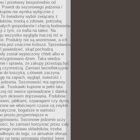
wo i przetwory bezpośrednio od
. Powrót do sezonowego jedzenia i
akupów nie wynika wyłącznie z
 To świadomy wybór związany z
duktów, troską o zdrowie, potrzebą
małych gospodarstw i chęcią budowania
cji z tym, co trafia na talerz. Na
gu wszystko wygląda inaczej niż w
e. Produkty nie są anonimowe, a ich
enta jest znacznie krótsza. Sprzedawca
fi powiedzieć, skąd pochodzą
edy został wypieczony chleb albo w
 przygotowano dżem. Taka wiedza
nie i sprawia, że zakupy przestają być
 czynnością. Zamiast bezrefleksyjnie
ar do koszyka, człowiek zaczyna
gę na zapach, wygląd, świeżość i
 jedzenia. Sezonowość ma ogromny
k. Truskawki kupione w pełni lata
czej niż owoce sprowadzane z daleka
lnym okresem dojrzewania. Podobnie
orami, jabłkami, szparagami czy dynią.
dzone we właściwym czasie są zwykle
matyczne, bogatsze w wartości
o prostu przyjemniejsze w
gotowaniu. Sezonowe jedzenie uczy
ości, bo zamiast korzystać przez cały
amego zestawu składników, trzeba
dłospis do tego, co aktualnie oferuje
py na targu pomagają również lepiej