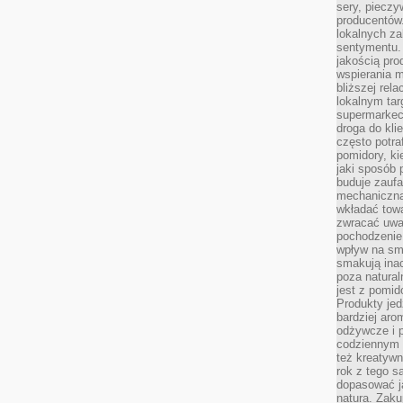
sery, pieczy
producentów
lokalnych z
sentymentu.
jakością pro
wspierania 
bliższej rela
lokalnym tar
supermarkeci
droga do kli
często potra
pomidory, ki
jaki sposób
buduje zaufa
mechaniczną
wkładać tow
zwracać uwa
pochodzenie
wpływ na sma
smakują ina
poza natura
jest z pomid
Produkty je
bardziej aro
odżywcze i p
codziennym 
też kreatywn
rok z tego s
dopasować ja
natura. Zaku