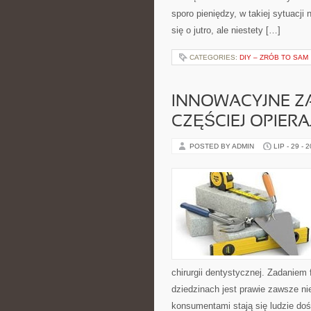
sporo pieniędzy, w takiej sytuacji
się o jutro, ale niestety […]
CATEGORIES:
DIY – ZRÓB TO SAM
INNOWACYJNE Z
CZĘŚCIEJ OPIERA
POSTED BY ADMIN
LIP - 29 - 
chirurgii dentystycznej. Zadaniem
dziedzinach jest prawie zawsze ni
konsumentami stają się ludzie do