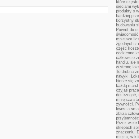
które często
sieciami wy
produkty o w
bardziej prz
korzystny dl
budowaniu si
Powrót do s
świadomość e
mniejsza li
zgodnych z 
część koszt
codzienną k
całkowicie 
handlu, ale
w stronę lo
To drobna z
nawyki. Loka
bierze się 
każdą march
czyjaś prac
dostrzegać, 
mniejsza sta
żywności. Po
kwestia smak
zbliża człow
przyjemnośc
Przez wiele
sklepach spra
znaczeniu. D
miejsc, w k