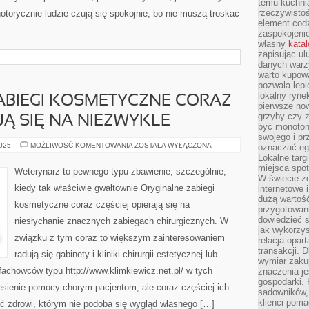
temu kuchnia
rzeczywistoś
 notorycznie ludzie czują się spokojnie, bo nie muszą troskać
element codz
zaspokojeni
własny
kata
zapisując ul
danych warz
warto kupowa
pozwala lepi
lokalny ryn
ABIEGI KOSMETYCZNE CORAZ
pierwsze now
grzyby czy z
JĄ SIĘ NA NIEZWYKLE
być monoton
swojego i pr
INNOWACYJNE
2025
MOŻLIWOŚĆ KOMENTOWANIA
ZOSTAŁA WYŁĄCZONA
oznaczać egz
ZABIEGI
Lokalne targ
KOSMETYCZNE
miejsca spo
CORAZ
Weterynarz to pewnego typu zbawienie, szczególnie,
CZĘŚCIEJ
W świecie z
OPIERAJĄ
kiedy tak właściwie gwałtownie Oryginalne zabiegi
internetowe 
SIĘ
NA
dużą wartoś
kosmetyczne coraz częściej opierają się na
NIEZWYKLE
przygotowani
dowiedzieć 
niesłychanie znacznych zabiegach chirurgicznych. W
jak wykorzys
związku z tym coraz to większym zainteresowaniem
relacja opar
transakcji. D
radują się gabinety i kliniki chirurgii estetycznej lub
wymiar zakup
 fachowców typu http://www.klimkiewicz.net.pl/ w tych
znaczenia je
gospodarki. 
esienie pomocy chorym pacjentom, ale coraz częściej ich
sadowników,
klienci poma
ść zdrowi, którym nie podoba się wygląd własnego […]