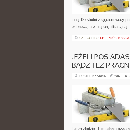
inną. Do studni z ujęciem wody pit
osłonową, a w nią rurę filtracyjną
CATEGORIES:
DIY – ZRÓB TO SAM
JEŻELI POSIADA
BĄDŹ TEŻ PRAGN
POSTED BY ADMIN
WRZ - 16 -
kuszą złodziei. Posiadanie bywa 