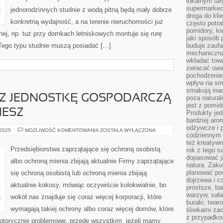
lokalnym tar
supermarkeci
jednorodzinnych studnie z wodą pitną będą mały dobrze
droga do kli
konkretną wydajność, a na terenie nieruchomości już
często potra
pomidory, ki
nej, np. tuż przy domkach letniskowych montuje się rurę
jaki sposób
. Tego typu studnie muszą posiadać […]
buduje zaufa
mechaniczną
wkładać tow
zwracać uwa
pochodzenie
wpływ na sma
smakują ina
SZ JEDNOSTKĘ GOSPODARCZĄ
poza natura
jest z pomid
IESZ
Produkty je
bardziej aro
odżywcze i p
JEŻELI
 2025
MOŻLIWOŚĆ KOMENTOWANIA
ZOSTAŁA WYŁĄCZONA
codziennym 
POSIADASZ
JEDNOSTKĘ
też kreatywn
GOSPODARCZĄ
Przedsiębiorstwa zaprzątające się ochroną osobistą
rok z tego s
BĄDŹ
dopasować ja
TEŻ
albo ochroną mienia zbijają aktualnie Firmy zaprzątające
PRAGNIESZ
natura. Zaku
planować pos
się ochroną osobistą lub ochroną mienia zbijają
dojrzewa i c
aktualnie kokosy, mówiąc oczywiście kolokwialnie, bo
prostsze, ba
warzyw, sała
wokół nas znajduje się coraz więcej korporacji, które
buraki, twar
wymagają takiej ochrony albo coraz więcej domów, które
śliwkami zac
z przypadko
notorycznie problemowe, przede wszystkim, jeżeli mamy