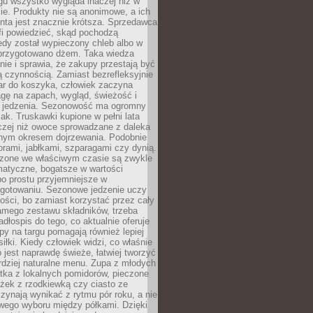
gu wszystko wygląda inaczej niż w
e. Produkty nie są anonimowe, a ich
enta jest znacznie krótsza. Sprzedawca
fi powiedzieć, skąd pochodzą
edy został wypieczony chleb albo w
 przygotowano dżem. Taka wiedza
nie i sprawia, że zakupy przestają być
 czynnością. Zamiast bezrefleksyjnie
ar do koszyka, człowiek zaczyna
gę na zapach, wygląd, świeżość i
 jedzenia. Sezonowość ma ogromny
k. Truskawki kupione w pełni lata
czej niż owoce sprowadzane z daleka
lnym okresem dojrzewania. Podobnie
orami, jabłkami, szparagami czy dynią.
dzone we właściwym czasie są zwykle
matyczne, bogatsze w wartości
o prostu przyjemniejsze w
gotowaniu. Sezonowe jedzenie uczy
ości, bo zamiast korzystać przez cały
amego zestawu składników, trzeba
dłospis do tego, co aktualnie oferuje
py na targu pomagają również lepiej
iłki. Kiedy człowiek widzi, co właśnie
o jest naprawdę świeże, łatwiej tworzyć
rdziej naturalne menu. Zupa z młodych
tka z lokalnych pomidorów, pieczone
ożek z rzodkiewką czy ciasto ze
zynają wynikać z rytmu pór roku, a nie
wego wyboru między półkami. Dzięki