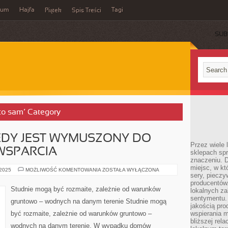
wum
Hajfa
Tagi
Piątek
Spis Treści
SUB
 to sam’ Category
EDY JEST WYMUSZONY DO
Przez wiele
WSPARCIA
sklepach spra
znaczeniu. D
miejsc, w k
CZŁOWIEK
 2025
MOŻLIWOŚĆ KOMENTOWANIA
ZOSTAŁA WYŁĄCZONA
sery, pieczy
NIEKIEDY
JEST
producentów
WYMUSZONY
Studnie mogą być rozmaite, zależnie od warunków
lokalnych z
DO
POSZUKIWANIA
sentymentu.
gruntowo – wodnych na danym terenie Studnie mogą
WSPARCIA
jakością pro
być rozmaite, zależnie od warunków gruntowo –
wspierania 
bliższej rela
wodnych na danym terenie. W wypadku domów