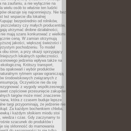
ta na zaufaniu, a nie wyłącznie na
la wielu osób to właśnie ten ludzki
ów okazuje się najcenniejszy. Nie bez
st też wsparcie dla lokalnej
Kupując bezpośrednio od rolników,
 pszczelarzy czy małych producentów,
gają utrzymać drobne działalności,
 nie mają szans konkurować z wielkimi
łącznie ceną. W zamian otrzymują
yższej jakości, większej świeżości i
ejrzystym pochodzeniu. To model
a obu stron, a przy okazji sprzyjający
lniejszych lokalnych społeczności.
ezonowego jedzenia wpływa także na
kologiczną. Krótszy transport,
czba opakowań i wybór produktów
naturalnym rytmem upraw ograniczają
ów środowiskowych związanych z
onsumpcją. Oczywiście nie da się
zrezygnować z wygody współczesnego
 nawet częściowe przesunięcie zakupów
kalnych targów może mieć znaczenie.
miana, która z czasem buduje lepsze
lne targi przypominają, że jedzenie nie
znikąd. Za każdym bochenkiem chleba,
ewką i każdym słoikiem miodu stoi
a, wiedza i czas. Gdy zaczynamy to
rośnie szacunek do produktów i
je się skłonność do marnowania
wrót do sezonowości to nie tylko