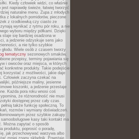
iłki. Kiedy człowiek widzi, co właśnie
o jest naprawdę świeże, łatwiej tworzyć
rdziej naturalne menu. Zupa z młodych
tka z lokalnych pomidorów, pieczone
ożek z rzodkiewką czy ciasto ze
zynają wynikać z rytmu pór roku, a nie
wego wyboru między półkami. Dzięki
 staje się bardziej osadzona w
ci, a jedzenie odzyskuje sens jako
ienności, a nie tylko szybkie
e głodu. Wiele osób z czasem tworzy
log tematyczny
sezonowych smaków,
ubione przepisy, terminy pojawiania się
yw i owoców oraz miejsca, w których
ć konkretne produkty. Takie podejście
ej korzystać z możliwości, jakie daje
ek. Człowiek zaczyna czekać na
alijki, późniejsze maliny, jesienne
imowe kiszonki, a jedzenie przestaje
ne. Każda pora roku wnosi coś
zypomina, że różnorodność nie musi
otyki dostępnej przez cały czas.
i pełnią także funkcję społeczną. To
tkań, rozmów i wymiany doświadczeń.
dominowanym przez szybkie zakupy
i samoobsługowe kasy taki kontakt ma
ć. Można zapytać o sposób
a produktu, poprosić o poradę,
się, jak przechowywać warzywa albo
tać mniej znany składnik. Powstaje