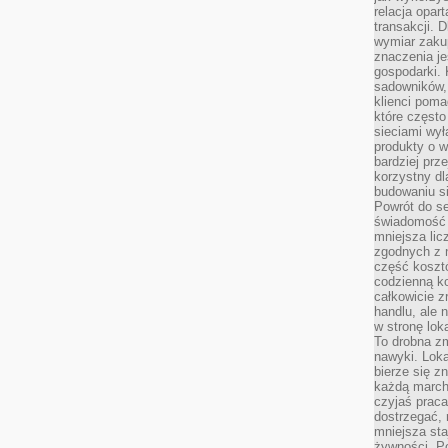
relacja opar
transakcji. D
wymiar zakup
znaczenia je
gospodarki. 
sadowników,
klienci poma
które często
sieciami wy
produkty o w
bardziej prz
korzystny dl
budowaniu si
Powrót do s
świadomość e
mniejsza li
zgodnych z 
część koszt
codzienną k
całkowicie 
handlu, ale
w stronę lo
To drobna z
nawyki. Loka
bierze się 
każdą march
czyjaś prac
dostrzegać, 
mniejsza sta
żywności. Po