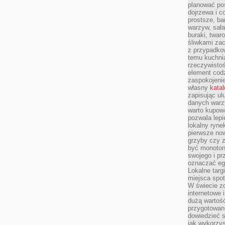
planować pos
dojrzewa i c
prostsze, ba
warzyw, sała
buraki, twar
śliwkami zac
z przypadko
temu kuchnia
rzeczywistoś
element codz
zaspokojeni
własny
kata
zapisując ul
danych warz
warto kupowa
pozwala lepi
lokalny ryn
pierwsze now
grzyby czy z
być monoton
swojego i pr
oznaczać egz
Lokalne targ
miejsca spo
W świecie z
internetowe 
dużą wartoś
przygotowani
dowiedzieć 
jak wykorzys