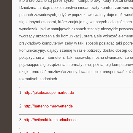
które sterowane są przez system komputerowy, który został stwo
Dziedzina ta, daje społeczeństwu niesamowity komfort zarówno w
pracach zawodowych, gdyż w poprzez swe walory daje możliwoś
się z innymi osobami, które znajdują się w sporych odległościach
wynalazek, jaki w panujących czasach stał się niezwykle powszech
tworzący urządzenia do komunikacji, starają się wdrażać element
przykładowo komputerów, żeby w taki sposób posiadać taki podr
komunikacyjny, dający szansę w razie potrzeby dostać dostęp do s
połączyć się z Internetem. Tak naprawdę, można stwierdzić, że 
pojawiające się urządzenia informatyczne, pełnią rolę komputerów
dzięki temu dać możliwość zdecydowanie lepiej prosperować ka
rozmaitych zadaniach.
1.
http://jukeboxsupermarket.de
2.
http://hartenholmer-wetter.de
3.
http://heilpraktikerin-urlauber.de