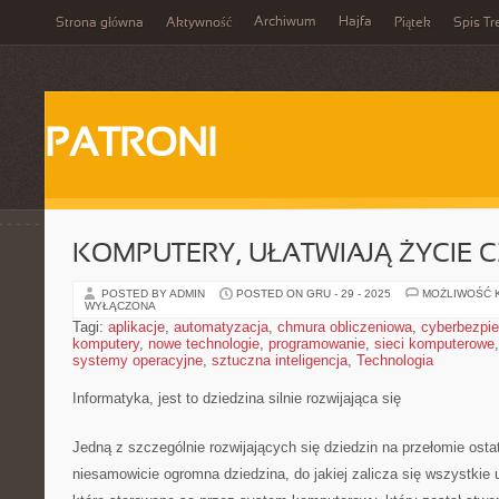
Archiwum
Hajfa
Strona główna
Aktywność
Piątek
Spis Tr
PATRONI
KOMPUTERY, UŁATWIAJĄ ŻYCIE 
POSTED BY ADMIN
POSTED ON GRU - 29 - 2025
MOŻLIWOŚĆ 
WYŁĄCZONA
Tagi:
aplikacje
,
automatyzacja
,
chmura obliczeniowa
,
cyberbezpi
komputery
,
nowe technologie
,
programowanie
,
sieci komputerowe
systemy operacyjne
,
sztuczna inteligencja
,
Technologia
Informatyka, jest to dziedzina silnie rozwijająca się
Jedną z szczególnie rozwijających się dziedzin na przełomie ostatn
niesamowicie ogromna dziedzina, do jakiej zalicza się wszystkie 