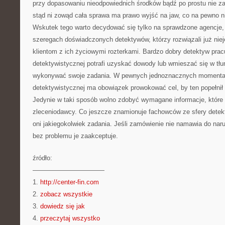
przy dopasowaniu nieodpowiednich środków bądź po prostu nie za
stąd ni zowąd cała sprawa ma prawo wyjść na jaw, co na pewno n
Wskutek tego warto decydować się tylko na sprawdzone agencje,
szeregach doświadczonych detektywów, którzy rozwiązali już nie
klientom z ich życiowymi rozterkami. Bardzo dobry detektyw prac
detektywistycznej potrafi uzyskać dowody lub wmieszać się w tłu
wykonywać swoje zadania. W pewnych jednoznacznych momentac
detektywistycznej ma obowiązek prowokować cel, by ten popełnił b
Jedynie w taki sposób wolno zdobyć wymagane informacje, które
zleceniodawcy. Co jeszcze znamionuje fachowców ze sfery detekt
oni jakiegokolwiek zadania. Jeśli zamówienie nie namawia do nar
bez problemu je zaakceptuje.
źródło:
———————————
1.
http://center-fin.com
2.
zobacz wszystkie
3.
dowiedz się jak
4.
przeczytaj wszystko