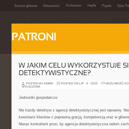
Archiwum
Hajfa
Strona główna
Aktywność
Piątek
Spis Tr
PATRONI
W JAKIM CELU WYKORZYSTUJE SI
DETEKTYWISTYCZNE?
POSTED BY ADMIN
POSTED ON LIP - 6 - 2025
MOŻLIWOŚĆ K
WYŁĄCZONA
Jednostki gospodarcze
Nie każdy detektyw z agencji detektywistycznej jest wprawny. Ni
kwestiami klientów z poprawną gracją, kompetencją oraz w główn
Nieraz kontrahent prosi, by agencja detektywistyczna radom zach