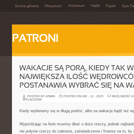
Archiwum
Hajfa
Strona główna
Aktywność
Piątek
Spis Tr
PATRONI
WAKACJE SĄ PORĄ, KIEDY TAK W
NAJWIĘKSZA ILOŚĆ WĘDROWC
POSTANAWIA WYBRAĆ SIĘ NA W
POSTED BY ADMIN
POSTED ON SIE - 12 - 2025
MOŻLIWOŚĆ 
WYŁĄCZONA
Kiedy wybieramy się w długą podróż, albo na wakacje bądź też 
Wyjeżdżając na ferie musimy dbać o dużo rzeczy, jednak najbard
nie jedynie rzeczy do zabrania, zaświadczenia i finanse na to, b