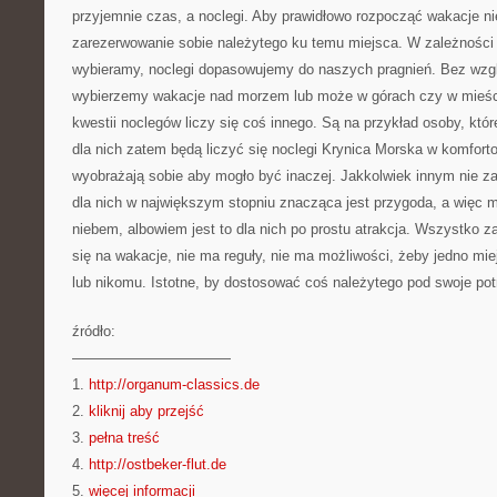
przyjemnie czas, a noclegi. Aby prawidłowo rozpocząć wakacje n
zarezerwowanie sobie należytego ku temu miejsca. W zależności o
wybieramy, noclegi dopasowujemy do naszych pragnień. Bez wzgl
wybierzemy wakacje nad morzem lub może w górach czy w mieści
kwestii noclegów liczy się coś innego. Są na przykład osoby, któ
dla nich zatem będą liczyć się noclegi Krynica Morska w komfort
wyobrażają sobie aby mogło być inaczej. Jakkolwiek innym nie za
dla nich w największym stopniu znacząca jest przygoda, a więc
niebem, albowiem jest to dla nich po prostu atrakcja. Wszystko z
się na wakacje, nie ma reguły, nie ma możliwości, żeby jedno mi
lub nikomu. Istotne, by dostosować coś należytego pod swoje pot
źródło:
———————————
1.
http://organum-classics.de
2.
kliknij aby przejść
3.
pełna treść
4.
http://ostbeker-flut.de
5.
więcej informacji