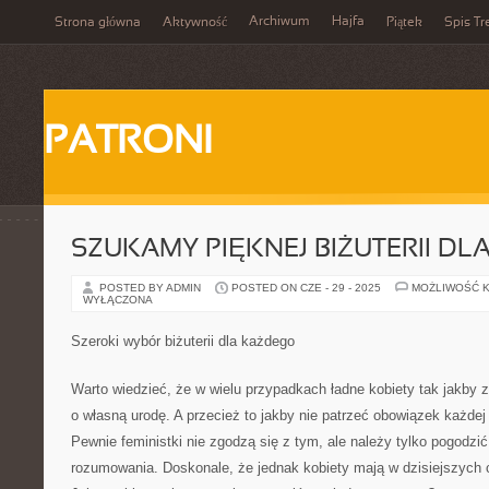
Archiwum
Hajfa
Strona główna
Aktywność
Piątek
Spis Tr
PATRONI
SZUKAMY PIĘKNEJ BIŻUTERII DL
POSTED BY ADMIN
POSTED ON CZE - 29 - 2025
MOŻLIWOŚĆ 
WYŁĄCZONA
Szeroki wybór biżuterii dla każdego
Warto wiedzieć, że w wielu przypadkach ładne kobiety tak jakby 
o własną urodę. A przecież to jakby nie patrzeć obowiązek każdej 
Pewnie feministki nie zgodzą się z tym, ale należy tylko pogodzić
rozumowania. Doskonale, że jednak kobiety mają w dzisiejszych 