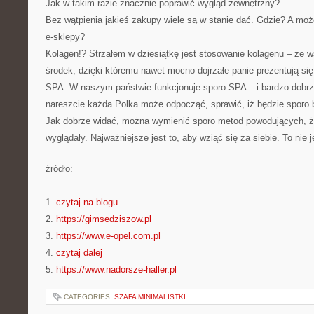
Jak w takim razie znacznie poprawić wygląd zewnętrzny?
Bez wątpienia jakieś zakupy wiele są w stanie dać. Gdzie? A moż
e-sklepy?
Kolagen!? Strzałem w dziesiątkę jest stosowanie kolagenu – ze 
środek, dzięki któremu nawet mocno dojrzałe panie prezentują się
SPA. W naszym państwie funkcjonuje sporo SPA – i bardzo dobrz
nareszcie każda Polka może odpocząć, sprawić, iż będzie sporo 
Jak dobrze widać, można wymienić sporo metod powodujących, ż
wyglądały. Najważniejsze jest to, aby wziąć się za siebie. To nie j
źródło:
———————————
1.
czytaj na blogu
2.
https://gimsedziszow.pl
3.
https://www.e-opel.com.pl
4.
czytaj dalej
5.
https://www.nadorsze-haller.pl
CATEGORIES:
SZAFA MINIMALISTKI