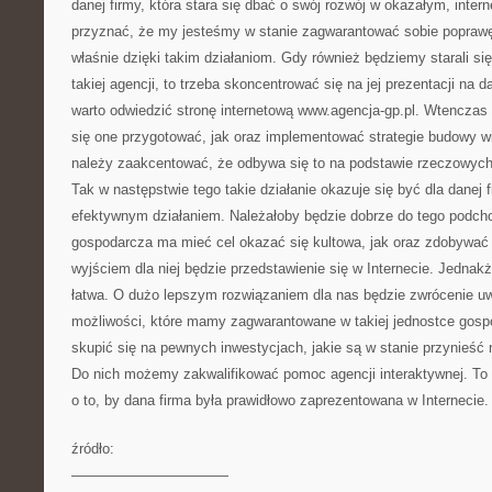
danej firmy, która stara się dbać o swój rozwój w okazałym, inte
przyznać, że my jesteśmy w stanie zagwarantować sobie poprawę 
właśnie dzięki takim działaniom. Gdy również będziemy starali si
takiej agencji, to trzeba skoncentrować się na jej prezentacji na d
warto odwiedzić stronę internetową www.agencja-gp.pl. Wtenczas 
się one przygotować, jak oraz implementować strategie budowy wiz
należy zaakcentować, że odbywa się to na podstawie rzeczowyc
Tak w następstwie tego takie działanie okazuje się być dla danej 
efektywnym działaniem. Należałoby będzie dobrze do tego podch
gospodarcza ma mieć cel okazać się kultowa, jak oraz zdobywać
wyjściem dla niej będzie przedstawienie się w Internecie. Jednakż
łatwa. O dużo lepszym rozwiązaniem dla nas będzie zwrócenie u
możliwości, które mamy zagwarantowane w takiej jednostce gospo
skupić się na pewnych inwestycjach, jakie są w stanie przynieść
Do nich możemy zakwalifikować pomoc agencji interaktywnej. To p
o to, by dana firma była prawidłowo zaprezentowana w Internecie.
źródło:
———————————