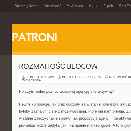
Archiwum
Hajfa
Strona główna
Aktywność
Piątek
Spis Tr
PATRONI
ROZMAITOŚĆ BLOGÓW
POSTED BY ADMIN
POSTED ON SIE - 11 - 2025
MOŻLIWOŚĆ 
WYŁĄCZONA
Po czym wolno poznać właściwą agencję interaktywną?
Pewne korporacje, jak oraz oddziały są w stanie polepszyć sytua
byłoby zaznajomić się z możliwościami, które oni nam oferują. Z
w stanie zaliczyć takie sprawy, jak propozycja agencji interaktywn
prowadzić dobre taktyki, jak i kampanie marketingowe. A to w gł