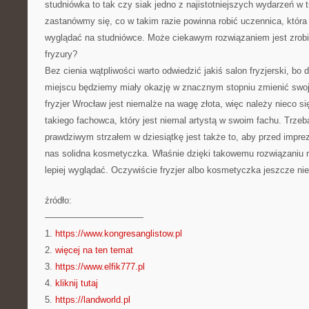
studniówka to tak czy siak jedno z najistotniejszych wydarzeń w 
zastanówmy się, co w takim razie powinna robić uczennica, która c
wyglądać na studniówce. Może ciekawym rozwiązaniem jest zrobi
fryzury?
Bez cienia wątpliwości warto odwiedzić jakiś salon fryzjerski, bo 
miejscu będziemy miały okazję w znacznym stopniu zmienić swoją
fryzjer Wrocław jest niemalże na wagę złota, więc należy nieco si
takiego fachowca, który jest niemal artystą w swoim fachu. Trze
prawdziwym strzałem w dziesiątkę jest także to, aby przed impr
nas solidna kosmetyczka. Właśnie dzięki takowemu rozwiązaniu 
lepiej wyglądać. Oczywiście fryzjer albo kosmetyczka jeszcze n
źródło:
———————————
1.
https://www.kongresanglistow.pl
2.
więcej na ten temat
3.
https://www.elfik777.pl
4.
kliknij tutaj
5.
https://landworld.pl