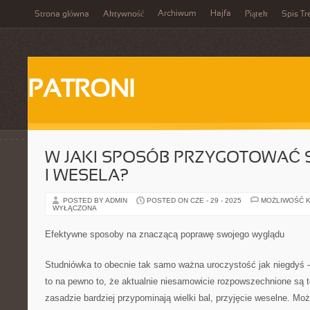
Archiwum
Hajfa
Strona główna
Aktywność
Piątek
Spis Tr
PATRONI
W JAKI SPOSÓB PRZYGOTOWAĆ 
I WESELA?
POSTED BY ADMIN
POSTED ON CZE - 29 - 2025
MOŻLIWOŚĆ 
WYŁĄCZONA
Efektywne sposoby na znaczącą poprawę swojego wyglądu
Studniówka to obecnie tak samo ważna uroczystość jak niegdyś – 
to na pewno to, że aktualnie niesamowicie rozpowszechnione są t
zasadzie bardziej przypominają wielki bal, przyjęcie weselne. Mo