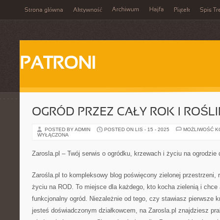
Archiwum
Hajfa
Strona główna
Aktywność
Piątek
Spis Tr
PATRONI
OGRÓD PRZEZ CAŁY ROK I ROŚLI
POSTED BY ADMIN
POSTED ON LIS - 15 - 2025
MOŻLIWOŚĆ 
WYŁĄCZONA
Zarosla.pl – Twój serwis o ogródku, krzewach i życiu na ogrodzie
Zarośla.pl to kompleksowy blog poświęcony zielonej przestrzeni,
życiu na ROD. To miejsce dla każdego, kto kocha zielenią i chce
funkcjonalny ogród. Niezależnie od tego, czy stawiasz pierwsze kr
jesteś doświadczonym działkowcem, na Zarosla.pl znajdziesz pr