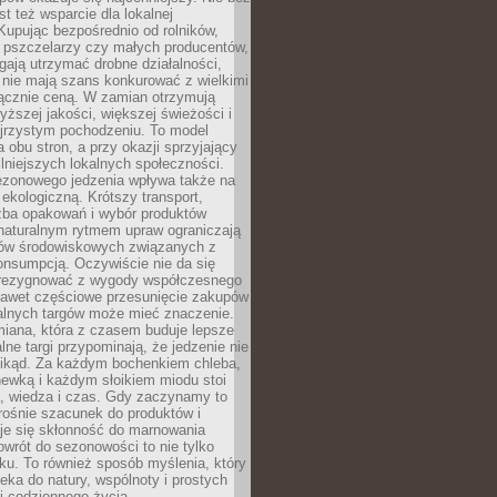
st też wsparcie dla lokalnej
Kupując bezpośrednio od rolników,
 pszczelarzy czy małych producentów,
gają utrzymać drobne działalności,
 nie mają szans konkurować z wielkimi
łącznie ceną. W zamian otrzymują
yższej jakości, większej świeżości i
ejrzystym pochodzeniu. To model
a obu stron, a przy okazji sprzyjający
lniejszych lokalnych społeczności.
ezonowego jedzenia wpływa także na
kologiczną. Krótszy transport,
czba opakowań i wybór produktów
naturalnym rytmem upraw ograniczają
ów środowiskowych związanych z
onsumpcją. Oczywiście nie da się
zrezygnować z wygody współczesnego
 nawet częściowe przesunięcie zakupów
kalnych targów może mieć znaczenie.
miana, która z czasem buduje lepsze
lne targi przypominają, że jedzenie nie
znikąd. Za każdym bochenkiem chleba,
ewką i każdym słoikiem miodu stoi
a, wiedza i czas. Gdy zaczynamy to
rośnie szacunek do produktów i
je się skłonność do marnowania
wrót do sezonowości to nie tylko
u. To również sposób myślenia, który
ieka do natury, wspólnoty i prostych
i codziennego życia.