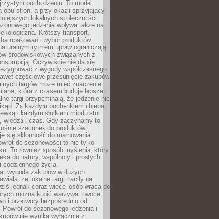
ejrzystym pochodzeniu. To model
a obu stron, a przy okazji sprzyjający
lniejszych lokalnych społeczności.
ezonowego jedzenia wpływa także na
kologiczną. Krótszy transport,
czba opakowań i wybór produktów
naturalnym rytmem upraw ograniczają
ów środowiskowych związanych z
onsumpcją. Oczywiście nie da się
zrezygnować z wygody współczesnego
 nawet częściowe przesunięcie zakupów
kalnych targów może mieć znaczenie.
miana, która z czasem buduje lepsze
lne targi przypominają, że jedzenie nie
znikąd. Za każdym bochenkiem chleba,
ewką i każdym słoikiem miodu stoi
a, wiedza i czas. Gdy zaczynamy to
rośnie szacunek do produktów i
je się skłonność do marnowania
wrót do sezonowości to nie tylko
u. To również sposób myślenia, który
ieka do natury, wspólnoty i prostych
i codziennego życia.
 lat wygoda zakupów w dużych
wiała, że lokalne targi traciły na
ziś jednak coraz więcej osób wraca do
tórych można kupić warzywa, owoce,
wo i przetwory bezpośrednio od
. Powrót do sezonowego jedzenia i
akupów nie wynika wyłącznie z