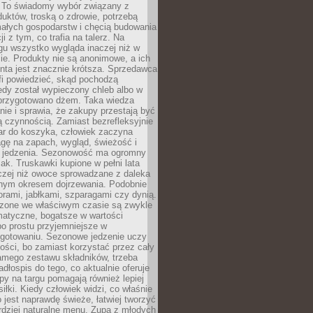
 To świadomy wybór związany z
duktów, troską o zdrowie, potrzebą
małych gospodarstw i chęcią budowania
cji z tym, co trafia na talerz. Na
gu wszystko wygląda inaczej niż w
e. Produkty nie są anonimowe, a ich
enta jest znacznie krótsza. Sprzedawca
fi powiedzieć, skąd pochodzą
edy został wypieczony chleb albo w
 przygotowano dżem. Taka wiedza
nie i sprawia, że zakupy przestają być
 czynnością. Zamiast bezrefleksyjnie
ar do koszyka, człowiek zaczyna
gę na zapach, wygląd, świeżość i
 jedzenia. Sezonowość ma ogromny
k. Truskawki kupione w pełni lata
czej niż owoce sprowadzane z daleka
lnym okresem dojrzewania. Podobnie
orami, jabłkami, szparagami czy dynią.
dzone we właściwym czasie są zwykle
matyczne, bogatsze w wartości
o prostu przyjemniejsze w
gotowaniu. Sezonowe jedzenie uczy
ości, bo zamiast korzystać przez cały
amego zestawu składników, trzeba
dłospis do tego, co aktualnie oferuje
py na targu pomagają również lepiej
iłki. Kiedy człowiek widzi, co właśnie
o jest naprawdę świeże, łatwiej tworzyć
rdziej naturalne menu. Zupa z młodych