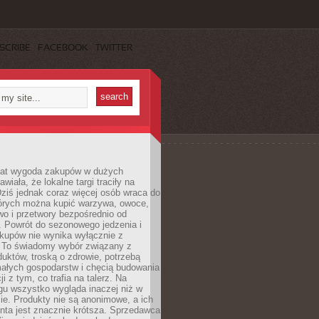
SCRIBE
FACEBOOK
TWITTER
 lat wygoda zakupów w dużych
wiała, że lokalne targi traciły na
ziś jednak coraz więcej osób wraca do
tórych można kupić warzywa, owoce,
wo i przetwory bezpośrednio od
. Powrót do sezonowego jedzenia i
akupów nie wynika wyłącznie z
 To świadomy wybór związany z
duktów, troską o zdrowie, potrzebą
małych gospodarstw i chęcią budowania
cji z tym, co trafia na talerz. Na
gu wszystko wygląda inaczej niż w
e. Produkty nie są anonimowe, a ich
enta jest znacznie krótsza. Sprzedawca