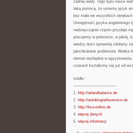
żadnej wady. Tego typu nauce warto
taką pomocą, że umiemy język an
bez mała we wszystkich obrębach ś
Umiejętność języka angielskiego 
nadzwyczajnie często przydaje się
pracujemy w jednostce, w jakiej,
wiedzy dużo sprawniej zdołamy si
jakichkolwiek problemów. Wielka i
niemal niezbędna w egzystowaniu.
czasach kształcimy się już od wcz
źródło:
———————————
1.
http://artandbalance.de
2.
http://autobiografieservice.de
3.
http://bca-online.de
4.
więcej danych
5.
więcej informacji
CATEGORIES:
MONACHIUM (MÜNCH