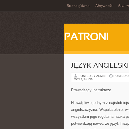
Archi
Strona główna
Aktywność
PATRONI
JĘZYK ANGIELSKI
POSTED BY ADMIN
POSTED ON
WYŁĄCZONA
Prowadzący instruktaże
Niewątpliwie jednym z najistotnie
angielszczyzna. Współcześnie, wi
wszystkim jego regularna nauka p
potwierdzają nawet, że język hisz