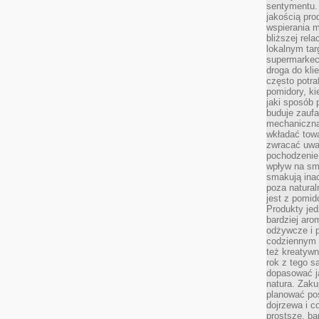
sentymentu.
jakością pro
wspierania 
bliższej rela
lokalnym tar
supermarkeci
droga do kli
często potra
pomidory, ki
jaki sposób
buduje zaufa
mechaniczną
wkładać tow
zwracać uwa
pochodzenie
wpływ na sma
smakują ina
poza natura
jest z pomid
Produkty je
bardziej aro
odżywcze i p
codziennym 
też kreatywn
rok z tego s
dopasować ja
natura. Zaku
planować pos
dojrzewa i c
prostsze, ba