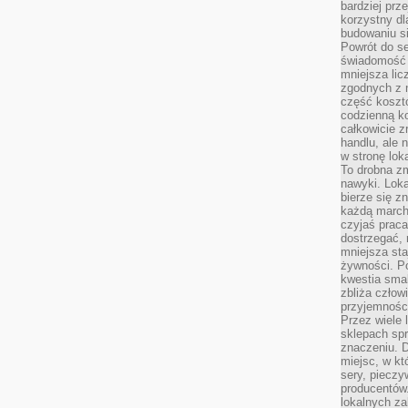
bardziej prz
korzystny dl
budowaniu si
Powrót do s
świadomość e
mniejsza li
zgodnych z 
część koszt
codzienną k
całkowicie 
handlu, ale
w stronę lo
To drobna z
nawyki. Loka
bierze się 
każdą march
czyjaś prac
dostrzegać, 
mniejsza sta
żywności. Po
kwestia smak
zbliża człow
przyjemnośc
Przez wiele
sklepach spra
znaczeniu. D
miejsc, w k
sery, pieczy
producentów
lokalnych z