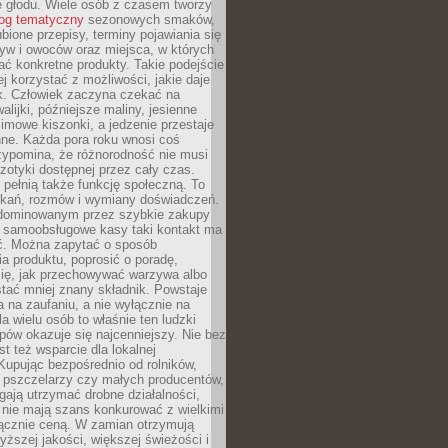
e głodu. Wiele osób z czasem tworzy
log tematyczny
sezonowych smaków,
ubione przepisy, terminy pojawiania się
yw i owoców oraz miejsca, w których
ć konkretne produkty. Takie podejście
ej korzystać z możliwości, jakie daje
ek. Człowiek zaczyna czekać na
alijki, późniejsze maliny, jesienne
imowe kiszonki, a jedzenie przestaje
ne. Każda pora roku wnosi coś
zypomina, że różnorodność nie musi
otyki dostępnej przez cały czas.
i pełnią także funkcję społeczną. To
tkań, rozmów i wymiany doświadczeń.
dominowanym przez szybkie zakupy
i samoobsługowe kasy taki kontakt ma
ć. Można zapytać o sposób
a produktu, poprosić o poradę,
się, jak przechowywać warzywa albo
tać mniej znany składnik. Powstaje
ta na zaufaniu, a nie wyłącznie na
la wielu osób to właśnie ten ludzki
ów okazuje się najcenniejszy. Nie bez
st też wsparcie dla lokalnej
Kupując bezpośrednio od rolników,
 pszczelarzy czy małych producentów,
gają utrzymać drobne działalności,
 nie mają szans konkurować z wielkimi
łącznie ceną. W zamian otrzymują
yższej jakości, większej świeżości i