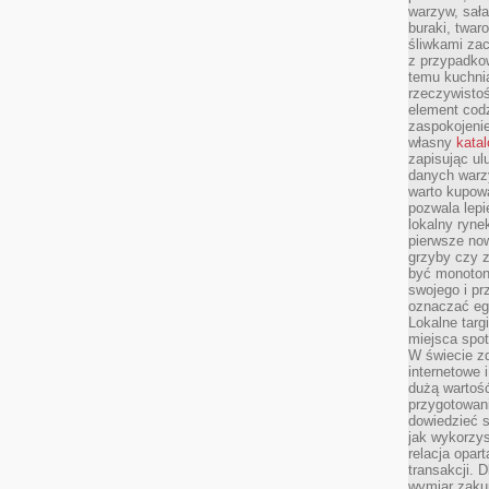
warzyw, sała
buraki, twar
śliwkami zac
z przypadko
temu kuchnia
rzeczywistoś
element codz
zaspokojeni
własny
kata
zapisując ul
danych warz
warto kupowa
pozwala lepi
lokalny ryn
pierwsze now
grzyby czy z
być monoton
swojego i pr
oznaczać egz
Lokalne targ
miejsca spo
W świecie z
internetowe 
dużą wartoś
przygotowani
dowiedzieć 
jak wykorzys
relacja opar
transakcji. D
wymiar zakup