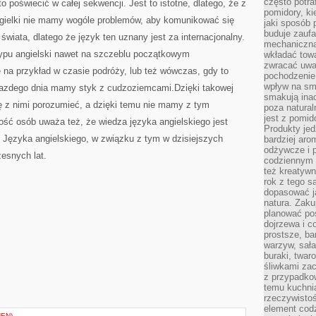
często potra
 poświecić w całej sekwencji. Jest to istotne, dlatego, że z
pomidory, ki
gielki nie mamy wogóle problemów, aby komunikować się
jaki sposób
buduje zaufa
wiata, dlatego że język ten uznany jest za internacjonalny.
mechaniczną
typu angielski nawet na szczeblu początkowym
wkładać tow
zwracać uwa
 na przykład w czasie podróży, lub też wówczas, gdy to
pochodzenie
wpływ na sma
 kazdego dnia mamy styk z cudzoziemcami.Dzięki takowej
smakują ina
ę z nimi porozumieć, a dzięki temu nie mamy z tym
poza natura
jest z pomid
lość osób uważa też, że wiedza języka angielskiego jest
Produkty je
 Języka angielskiego, w związku z tym w dzisiejszych
bardziej aro
odżywcze i p
esnych lat.
codziennym 
też kreatywn
rok z tego s
dopasować ja
natura. Zaku
planować pos
dojrzewa i c
prostsze, ba
warzyw, sała
buraki, twar
śliwkami zac
z przypadko
temu kuchnia
rzeczywistoś
element codz
EN)