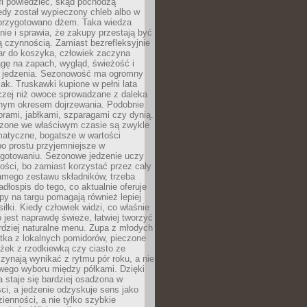
fi powiedzieć, skąd pochodzą
edy został wypieczony chleb albo w
 przygotowano dżem. Taka wiedza
nie i sprawia, że zakupy przestają być
 czynnością. Zamiast bezrefleksyjnie
ar do koszyka, człowiek zaczyna
gę na zapach, wygląd, świeżość i
 jedzenia. Sezonowość ma ogromny
k. Truskawki kupione w pełni lata
czej niż owoce sprowadzane z daleka
lnym okresem dojrzewania. Podobnie
orami, jabłkami, szparagami czy dynią.
dzone we właściwym czasie są zwykle
matyczne, bogatsze w wartości
o prostu przyjemniejsze w
gotowaniu. Sezonowe jedzenie uczy
ości, bo zamiast korzystać przez cały
amego zestawu składników, trzeba
dłospis do tego, co aktualnie oferuje
py na targu pomagają również lepiej
iłki. Kiedy człowiek widzi, co właśnie
o jest naprawdę świeże, łatwiej tworzyć
rdziej naturalne menu. Zupa z młodych
tka z lokalnych pomidorów, pieczone
ożek z rzodkiewką czy ciasto ze
zynają wynikać z rytmu pór roku, a nie
wego wyboru między półkami. Dzięki
 staje się bardziej osadzona w
ci, a jedzenie odzyskuje sens jako
ienności, a nie tylko szybkie