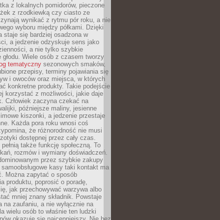
tka z lokalnych pomidorów, pieczone
ożek z rzodkiewką czy ciasto ze
zynają wynikać z rytmu pór roku, a nie
wego wyboru między półkami. Dzięki
 staje się bardziej osadzona w
ci, a jedzenie odzyskuje sens jako
ienności, a nie tylko szybkie
e głodu. Wiele osób z czasem tworzy
log tematyczny
sezonowych smaków,
ubione przepisy, terminy pojawiania się
yw i owoców oraz miejsca, w których
ć konkretne produkty. Takie podejście
ej korzystać z możliwości, jakie daje
ek. Człowiek zaczyna czekać na
alijki, późniejsze maliny, jesienne
imowe kiszonki, a jedzenie przestaje
ne. Każda pora roku wnosi coś
zypomina, że różnorodność nie musi
otyki dostępnej przez cały czas.
i pełnią także funkcję społeczną. To
tkań, rozmów i wymiany doświadczeń.
dominowanym przez szybkie zakupy
i samoobsługowe kasy taki kontakt ma
ć. Można zapytać o sposób
a produktu, poprosić o poradę,
się, jak przechowywać warzywa albo
tać mniej znany składnik. Powstaje
ta na zaufaniu, a nie wyłącznie na
la wielu osób to właśnie ten ludzki
ów okazuje się najcenniejszy. Nie bez