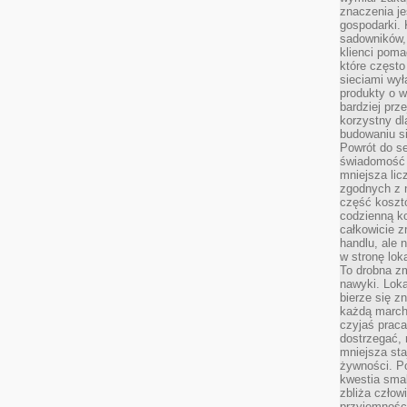
znaczenia je
gospodarki. 
sadowników,
klienci poma
które często
sieciami wy
produkty o w
bardziej prz
korzystny dl
budowaniu si
Powrót do s
świadomość e
mniejsza li
zgodnych z 
część koszt
codzienną k
całkowicie 
handlu, ale
w stronę lo
To drobna z
nawyki. Loka
bierze się 
każdą march
czyjaś prac
dostrzegać, 
mniejsza sta
żywności. Po
kwestia smak
zbliża człow
przyjemnośc