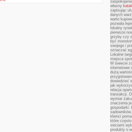
zaspokojeni
własny
kata
zapisując ul
danych warz
warto kupowa
pozwala lepi
lokalny ryn
pierwsze now
grzyby czy z
być monoton
swojego i pr
oznaczać egz
Lokalne targ
miejsca spo
W świecie z
internetowe 
dużą wartoś
przygotowani
dowiedzieć 
jak wykorzys
relacja opar
transakcji. D
wymiar zakup
znaczenia je
gospodarki. 
sadowników,
klienci poma
które często
sieciami wy
produkty o w