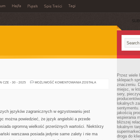
wum
Hajfa
Tagi
Piątek
Spis Treści
SUB
Przez wiele
sklepach spra
JĘZYK
 CZE - 30 - 2025
MOŻLIWOŚĆ KOMENTOWANIA
ZOSTAŁA
znaczeniu. D
ANGIELSKI
miejsc, w k
sery, pieczy
producentów
lokalnych z
sentymentu.
jszych języków zagranicznych w egzystowaniu jest
jakością pro
wspierania 
ęc można powiedzieć, że język angielski a przede
bliższej rela
osiada ogromną wielkość przeróżnych wartości. Niektórzy
lokalnym tar
supermarkeci
pański warszawa posiada jedynie same zalety i nie ma
droga do kli