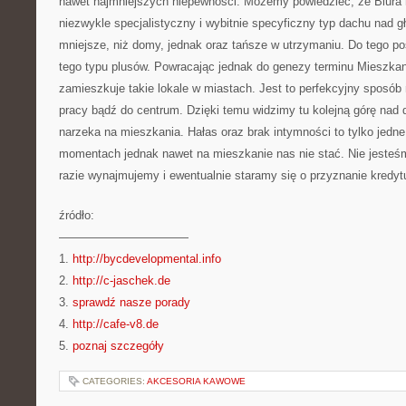
nawet najmniejszych niepewności. Możemy powiedzieć, że Biura
niezwykle specjalistyczny i wybitnie specyficzny typ dachu nad 
mniejsze, niż domy, jednak oraz tańsze w utrzymaniu. Do tego po
tego typu plusów. Powracając jednak do genezy terminu Mieszka
zamieszkuje takie lokale w miastach. Jest to perfekcyjny sposób 
pracy bądź do centrum. Dzięki temu widzimy tu kolejną górę nad 
narzeka na mieszkania. Hałas oraz brak intymności to tylko jed
momentach jednak nawet na mieszkanie nas nie stać. Nie jesteśm
razie wynajmujemy i ewentualnie staramy się o przyznanie kredyt
źródło:
———————————
1.
http://bycdevelopmental.info
2.
http://c-jaschek.de
3.
sprawdź nasze porady
4.
http://cafe-v8.de
5.
poznaj szczegóły
CATEGORIES:
AKCESORIA KAWOWE