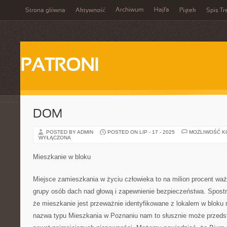
Archiwum
Hajfa
Strona główna
Aktywność
Piątek
Spis Tr
PATRONI
DOM
POSTED BY ADMIN
POSTED ON LIP - 17 - 2025
MOŻLIWOŚĆ 
WYŁĄCZONA
Mieszkanie w bloku
Miejsce zamieszkania w życiu człowieka to na milion procent waż
grupy osób dach nad głową i zapewnienie bezpieczeństwa. Spost
że mieszkanie jest przeważnie identyfikowane z lokalem w blok
nazwa typu Mieszkania w Poznaniu nam to słusznie może przedst