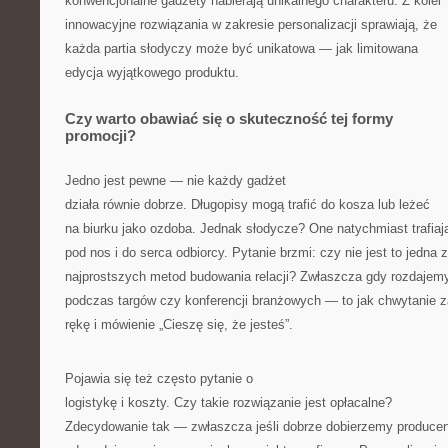
konwencjonalne gadżety nabierają unikalnego charakteru. Z kolei
innowacyjne rozwiązania w zakresie personalizacji sprawiają, że
każda partia słodyczy może być unikatowa — jak limitowana
edycja wyjątkowego produktu.
Czy warto obawiać się o skuteczność tej formy
promocji?
Jedno jest pewne — nie każdy gadżet
działa równie dobrze. Długopisy mogą trafić do kosza lub leżeć
na biurku jako ozdoba. Jednak słodycze? One natychmiast trafiaj
pod nos i do serca odbiorcy. Pytanie brzmi: czy nie jest to jedna z
najprostszych metod budowania relacji? Zwłaszcza gdy rozdajemy
podczas targów czy konferencji branżowych — to jak chwytanie z
rękę i mówienie „Cieszę się, że jesteś”.
Pojawia się też często pytanie o
logistykę i koszty. Czy takie rozwiązanie jest opłacalne?
Zdecydowanie tak — zwłaszcza jeśli dobrze dobierzemy producen