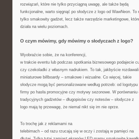
rozwiązań, które nie tylko przyciągną uwagę, ale także będą
funkcjonalne, warto sięgnąć po słodycze z logo od WawNeon. To 
tylko smakowity gadżet, lecz także narzędzie marketingowe, któr
działa na wielu poziomach.
O czym mówimy, gdy mówimy o słodyczach z logo?
Wyobraźcie sobie, że na konferencji,
w trakcie eventu lub podczas spotkania biznesowego podajecie cu
czy czekoladki z własnym nadrukiem. To tak, jakbyście rozdawali
miniaturowe billboardy – smakowe i wizualne. Co więcej, takie
słodycze mogą być personalizowane według potrzeb: od logotypu
firmy po hasła promocyjne czy motywy sezonowe. W porównaniu
tradycyjnych gadżetów – długopisów czy notesów – słodycze z
logo mają tę przewagę, że niemal nikt się im nie oprze.
To trochę jak z reklamami na
telebimach – od razu rzucają się w oczy i zostają w pamięci na
dłużej. Tylko tutaj zamiast ekranów LED mamy smakowite kawałk