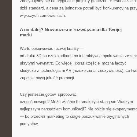
zdecydujemy się na oryginalne projekty graficzne. Personalizacja 
dziś standard, a cena za jednostkę potrafi być konkurencyjna prz
większych zamówieniach.
A co dalej? Nowoczesne rozwiązania dla Twojej
marki
Warto obserwować rozwój branży —
od druku 3D na czekoladkach po interaktywne opakowania ze sma
ukrytymi wewnątrz. Co więcej, coraz częściej można łączyć
słodycze z technologiami AR (rozszerzona rzeczywistość), co tw
zupełnie nową jakość promocji.
Czy jesteście gotowi spróbować
czegoś nowego? Może właśnie te smakołyki staną się Waszym
najlepszym narzędziem komunikacji? Nie bójcie się eksperyment
— bo przecież marketing to ciągłe poszukiwanie oryginalnych
pomysłów.