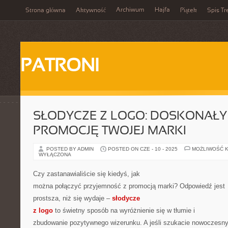
Archiwum
Hajfa
Strona główna
Aktywność
Piątek
Spis Tr
PATRONI
SŁODYCZE Z LOGO: DOSKONAŁY
PROMOCJĘ TWOJEJ MARKI
POSTED BY ADMIN
POSTED ON CZE - 10 - 2025
MOŻLIWOŚĆ 
WYŁĄCZONA
Czy zastanawialiście się kiedyś, jak
można połączyć przyjemność z promocją marki? Odpowiedź jest
prostsza, niż się wydaje –
słodycze
z logo
to świetny sposób na wyróżnienie się w tłumie i
zbudowanie pozytywnego wizerunku. A jeśli szukacie nowoczesn