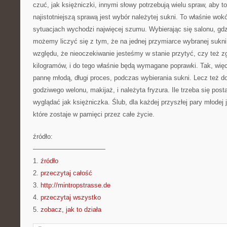
czuć, jak księżniczki, innymi słowy potrzebują wielu spraw, aby t
najistotniejszą sprawą jest wybór należytej sukni. To właśnie wo
sytuacjach wychodzi najwięcej szumu. Wybierając się salonu, gdz
możemy liczyć się z tym, że na jednej przymiarce wybranej sukni
względu, że nieoczekiwanie jesteśmy w stanie przytyć, czy też z
kilogramów, i do tego właśnie będą wymagane poprawki. Tak, wię
pannę młodą, długi proces, podczas wybierania sukni. Lecz też d
godziwego welonu, makijaż, i należyta fryzura. Ile trzeba się post
wyglądać jak księżniczka. Ślub, dla każdej przyszłej pary młode
które zostaje w pamięci przez całe życie.
źródło:
———————————
1.
źródło
2.
przeczytaj całość
3.
http://mintropstrasse.de
4.
przeczytaj wszystko
5.
zobacz, jak to działa