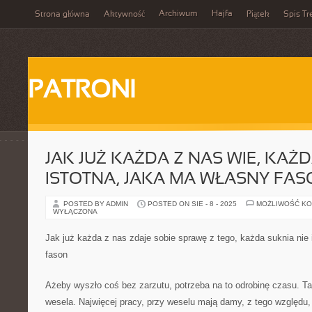
Archiwum
Hajfa
Strona główna
Aktywność
Piątek
Spis Tr
PATRONI
JAK JUŻ KAŻDA Z NAS WIE, KAŻD
ISTOTNA, JAKA MA WŁASNY FAS
POSTED BY ADMIN
POSTED ON SIE - 8 - 2025
MOŻLIWOŚĆ K
WYŁĄCZONA
Jak już każda z nas zdaje sobie sprawę z tego, każda suknia nie 
fason
Ażeby wyszło coś bez zarzutu, potrzeba na to odrobinę czasu. Ta
wesela. Najwięcej pracy, przy weselu mają damy, z tego względu, 