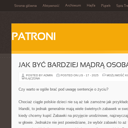
Archiwum
Hajfa
Strona główna
Aktywność
Piątek
Spis Tr
PATRONI
JAK BYĆ BARDZIEJ MĄDRĄ OSOB
POSTED BY ADMIN
POSTED ON LIS - 17 - 2025
MOŻLIWOŚĆ 
WYŁĄCZONA
Czy warto w ogóle brać pod uwagę sentencje o życiu?
Chociaż ciągle polskie dzieci nie są aż tak zamożne jak przykład
Irlandii, to jednak generalnie mają wiele świetnych zabawek w swo
kiedy chcemy kupić Zabawki na przyjęcie urodzinowe, najzwyczaj
w głowie. Jednakże nie jest powiedziane, że wybór zabawki to aż 