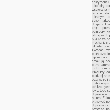
sentymentu.
jakością pro
wspierania 
bliższej rela
lokalnym tar
supermarkeci
droga do kli
często potra
pomidory, ki
jaki sposób
buduje zaufa
mechaniczną
wkładać tow
zwracać uwa
pochodzenie
wpływ na sma
smakują ina
poza natura
jest z pomid
Produkty je
bardziej aro
odżywcze i p
codziennym 
też kreatywn
rok z tego s
dopasować ja
natura. Zaku
planować pos
dojrzewa i c
prostsze, ba