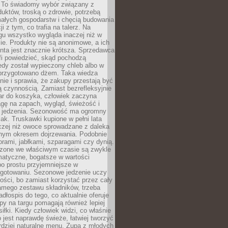
 To świadomy wybór związany z
duktów, troską o zdrowie, potrzebą
małych gospodarstw i chęcią budowania
cji z tym, co trafia na talerz. Na
gu wszystko wygląda inaczej niż w
e. Produkty nie są anonimowe, a ich
enta jest znacznie krótsza. Sprzedawca
fi powiedzieć, skąd pochodzą
edy został wypieczony chleb albo w
 przygotowano dżem. Taka wiedza
nie i sprawia, że zakupy przestają być
 czynnością. Zamiast bezrefleksyjnie
ar do koszyka, człowiek zaczyna
gę na zapach, wygląd, świeżość i
 jedzenia. Sezonowość ma ogromny
k. Truskawki kupione w pełni lata
czej niż owoce sprowadzane z daleka
lnym okresem dojrzewania. Podobnie
orami, jabłkami, szparagami czy dynią.
dzone we właściwym czasie są zwykle
matyczne, bogatsze w wartości
o prostu przyjemniejsze w
gotowaniu. Sezonowe jedzenie uczy
ości, bo zamiast korzystać przez cały
amego zestawu składników, trzeba
dłospis do tego, co aktualnie oferuje
py na targu pomagają również lepiej
iłki. Kiedy człowiek widzi, co właśnie
o jest naprawdę świeże, łatwiej tworzyć
rdziej naturalne menu. Zupa z młodych