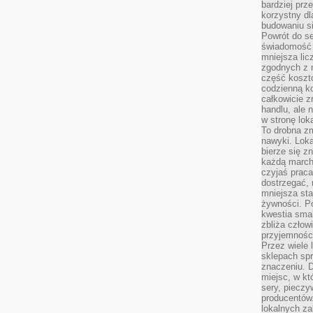
bardziej prz
korzystny dl
budowaniu si
Powrót do s
świadomość e
mniejsza li
zgodnych z 
część koszt
codzienną k
całkowicie 
handlu, ale
w stronę lo
To drobna z
nawyki. Loka
bierze się 
każdą march
czyjaś prac
dostrzegać, 
mniejsza sta
żywności. Po
kwestia smak
zbliża człow
przyjemnośc
Przez wiele
sklepach spra
znaczeniu. D
miejsc, w k
sery, pieczy
producentów
lokalnych z