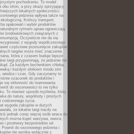
ejrzystym pochodzeniu. To model
a obu stron, a przy okazji sprzyjający
lniejszych lokalnych społeczności.
ezonowego jedzenia wpływa także na
kologiczną. Krótszy transport,
czba opakowań i wybór produktów
naturalnym rytmem upraw ograniczają
ów środowiskowych związanych z
onsumpcją. Oczywiście nie da się
zrezygnować z wygody współczesnego
 nawet częściowe przesunięcie zakupów
kalnych targów może mieć znaczenie.
miana, która z czasem buduje lepsze
lne targi przypominają, że jedzenie nie
znikąd. Za każdym bochenkiem chleba,
ewką i każdym słoikiem miodu stoi
a, wiedza i czas. Gdy zaczynamy to
rośnie szacunek do produktów i
je się skłonność do marnowania
wrót do sezonowości to nie tylko
u. To również sposób myślenia, który
ieka do natury, wspólnoty i prostych
i codziennego życia.
 lat wygoda zakupów w dużych
wiała, że lokalne targi traciły na
ziś jednak coraz więcej osób wraca do
tórych można kupić warzywa, owoce,
wo i przetwory bezpośrednio od
. Powrót do sezonowego jedzenia i
akupów nie wynika wyłącznie z