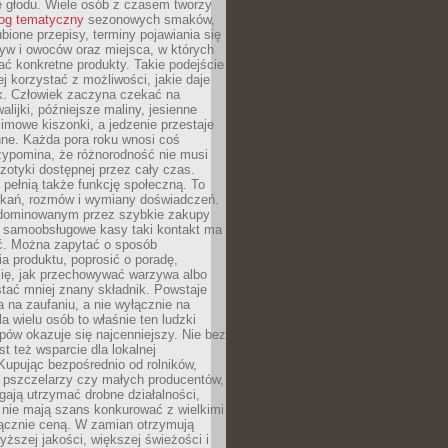
e głodu. Wiele osób z czasem tworzy
log tematyczny
sezonowych smaków,
ubione przepisy, terminy pojawiania się
yw i owoców oraz miejsca, w których
ć konkretne produkty. Takie podejście
ej korzystać z możliwości, jakie daje
ek. Człowiek zaczyna czekać na
alijki, późniejsze maliny, jesienne
imowe kiszonki, a jedzenie przestaje
ne. Każda pora roku wnosi coś
zypomina, że różnorodność nie musi
otyki dostępnej przez cały czas.
i pełnią także funkcję społeczną. To
tkań, rozmów i wymiany doświadczeń.
dominowanym przez szybkie zakupy
i samoobsługowe kasy taki kontakt ma
ć. Można zapytać o sposób
a produktu, poprosić o poradę,
się, jak przechowywać warzywa albo
tać mniej znany składnik. Powstaje
ta na zaufaniu, a nie wyłącznie na
la wielu osób to właśnie ten ludzki
ów okazuje się najcenniejszy. Nie bez
st też wsparcie dla lokalnej
Kupując bezpośrednio od rolników,
 pszczelarzy czy małych producentów,
gają utrzymać drobne działalności,
 nie mają szans konkurować z wielkimi
łącznie ceną. W zamian otrzymują
yższej jakości, większej świeżości i