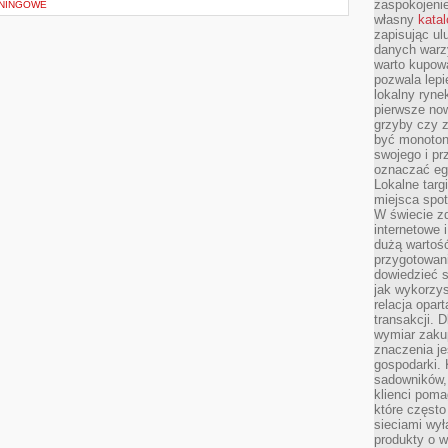
zaspokojeni
NINGOWE
własny
kata
zapisując ul
danych warz
warto kupowa
pozwala lepi
lokalny ryn
pierwsze now
grzyby czy z
być monoton
swojego i pr
oznaczać egz
Lokalne targ
miejsca spo
W świecie z
internetowe 
dużą wartoś
przygotowani
dowiedzieć 
jak wykorzys
relacja opar
transakcji. D
wymiar zakup
znaczenia je
gospodarki. 
sadowników,
klienci poma
które często
sieciami wy
produkty o w