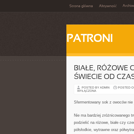
Archi
Strona główna
Aktywność
PATRONI
BIAŁE, RÓŻOWE 
ŚWIECIE OD CZ
POSTED BY ADMIN
POSTED ON
WYŁĄCZONA
Sfermentowany sok z owoców nie 
Nie ma bardziej zróżnicowanego tr
podzielić na różowe, białe czy cz
półsłodkie, wytrawne oraz półwyt