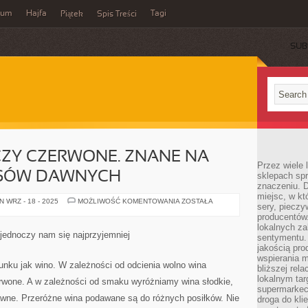
wum
Hajfa
Tagi
Piątek
Spis Treści
SUB
CZY CZERWONE. ZNANE NA
Przez wiele
ASÓW DAWNYCH
sklepach spra
znaczeniu. D
miejsc, w k
BIAŁE,
 WRZ - 18 - 2025
MOŻLIWOŚĆ KOMENTOWANIA
ZOSTAŁA
sery, pieczy
RÓŻOWE
CZY
producentów
CZERWONE.
lokalnych z
ZNANE
jednoczy nam się najprzyjemniej
sentymentu.
NA
ŚWIECIE
jakością pro
OD
wspierania 
CZASÓW
unku jak wino. W zależności od odcienia wolno wina
bliższej rela
DAWNYCH
lokalnym tar
erwone. A w zależności od smaku wyróżniamy wina słodkie,
supermarkeci
rawne. Przeróżne wina podawane są do różnych posiłków. Nie
droga do kli