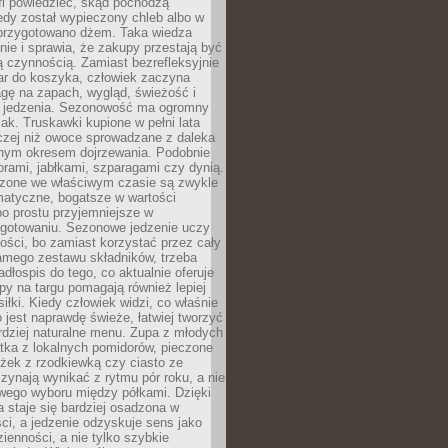
fi powiedzieć, skąd pochodzą
edy został wypieczony chleb albo w
 przygotowano dżem. Taka wiedza
nie i sprawia, że zakupy przestają być
 czynnością. Zamiast bezrefleksyjnie
ar do koszyka, człowiek zaczyna
gę na zapach, wygląd, świeżość i
 jedzenia. Sezonowość ma ogromny
k. Truskawki kupione w pełni lata
czej niż owoce sprowadzane z daleka
lnym okresem dojrzewania. Podobnie
orami, jabłkami, szparagami czy dynią.
dzone we właściwym czasie są zwykle
matyczne, bogatsze w wartości
o prostu przyjemniejsze w
gotowaniu. Sezonowe jedzenie uczy
ości, bo zamiast korzystać przez cały
amego zestawu składników, trzeba
dłospis do tego, co aktualnie oferuje
py na targu pomagają również lepiej
iłki. Kiedy człowiek widzi, co właśnie
o jest naprawdę świeże, łatwiej tworzyć
rdziej naturalne menu. Zupa z młodych
tka z lokalnych pomidorów, pieczone
ożek z rzodkiewką czy ciasto ze
zynają wynikać z rytmu pór roku, a nie
wego wyboru między półkami. Dzięki
 staje się bardziej osadzona w
ci, a jedzenie odzyskuje sens jako
ienności, a nie tylko szybkie