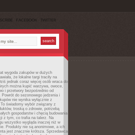
SCRIBE
FACEBOOK
TWITTER
 lat wygoda zakupów w dużych
wiała, że lokalne targi traciły na
ziś jednak coraz więcej osób wraca do
tórych można kupić warzywa, owoce,
wo i przetwory bezpośrednio od
. Powrót do sezonowego jedzenia i
akupów nie wynika wyłącznie z
 To świadomy wybór związany z
duktów, troską o zdrowie, potrzebą
małych gospodarstw i chęcią budowania
cji z tym, co trafia na talerz. Na
gu wszystko wygląda inaczej niż w
e. Produkty nie są anonimowe, a ich
enta jest znacznie krótsza. Sprzedawca