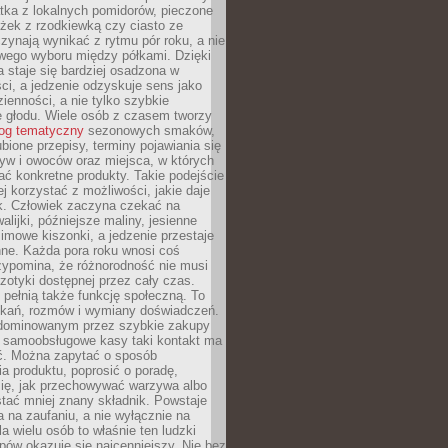
tka z lokalnych pomidorów, pieczone
ożek z rzodkiewką czy ciasto ze
zynają wynikać z rytmu pór roku, a nie
wego wyboru między półkami. Dzięki
 staje się bardziej osadzona w
ci, a jedzenie odzyskuje sens jako
ienności, a nie tylko szybkie
e głodu. Wiele osób z czasem tworzy
log tematyczny
sezonowych smaków,
ubione przepisy, terminy pojawiania się
yw i owoców oraz miejsca, w których
ć konkretne produkty. Takie podejście
ej korzystać z możliwości, jakie daje
ek. Człowiek zaczyna czekać na
alijki, późniejsze maliny, jesienne
imowe kiszonki, a jedzenie przestaje
ne. Każda pora roku wnosi coś
zypomina, że różnorodność nie musi
otyki dostępnej przez cały czas.
i pełnią także funkcję społeczną. To
tkań, rozmów i wymiany doświadczeń.
dominowanym przez szybkie zakupy
i samoobsługowe kasy taki kontakt ma
ć. Można zapytać o sposób
a produktu, poprosić o poradę,
się, jak przechowywać warzywa albo
tać mniej znany składnik. Powstaje
ta na zaufaniu, a nie wyłącznie na
la wielu osób to właśnie ten ludzki
ów okazuje się najcenniejszy. Nie bez