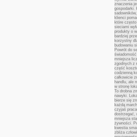
znaczenia je
gospodarki. 
sadowników,
klienci poma
które często
sieciami wy
produkty o w
bardziej prz
korzystny dl
budowaniu si
Powrót do s
świadomość e
mniejsza li
zgodnych z 
część koszt
codzienną k
całkowicie 
handlu, ale
w stronę lo
To drobna z
nawyki. Loka
bierze się 
każdą march
czyjaś prac
dostrzegać, 
mniejsza sta
żywności. Po
kwestia smak
zbliża człow
przyjemnośc