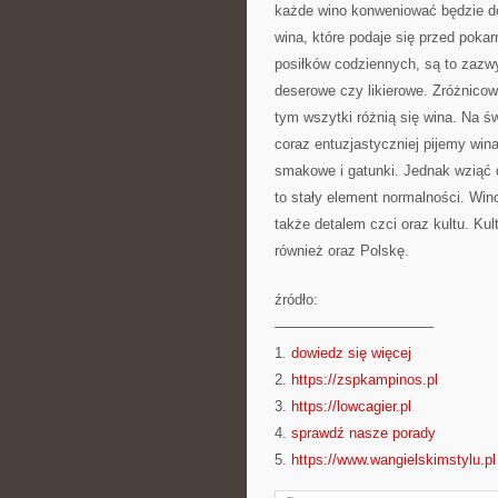
każde wino konweniować będzie d
wina, które podaje się przed poka
posiłków codziennych, są to zazwy
deserowe czy likierowe. Zróżnicow
tym wszytki różnią się wina. Na ś
coraz entuzjastyczniej pijemy wi
smakowe i gatunki. Jednak wziąć 
to stały element normalności. Win
także detalem czci oraz kultu. Kul
również oraz Polskę.
źródło:
———————————
1.
dowiedz się więcej
2.
https://zspkampinos.pl
3.
https://lowcagier.pl
4.
sprawdź nasze porady
5.
https://www.wangielskimstylu.pl