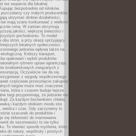
st też wsparcie dla lokalnej
Kupując bezpośrednio od rolników,
 pszczelarzy czy małych producentów,
gają utrzymać drobne działalności,
 nie mają szans konkurować z wielkimi
łącznie ceną. W zamian otrzymują
yższej jakości, większej świeżości i
ejrzystym pochodzeniu. To model
a obu stron, a przy okazji sprzyjający
lniejszych lokalnych społeczności.
ezonowego jedzenia wpływa także na
kologiczną. Krótszy transport,
czba opakowań i wybór produktów
naturalnym rytmem upraw ograniczają
ów środowiskowych związanych z
onsumpcją. Oczywiście nie da się
zrezygnować z wygody współczesnego
 nawet częściowe przesunięcie zakupów
kalnych targów może mieć znaczenie.
miana, która z czasem buduje lepsze
lne targi przypominają, że jedzenie nie
znikąd. Za każdym bochenkiem chleba,
ewką i każdym słoikiem miodu stoi
a, wiedza i czas. Gdy zaczynamy to
rośnie szacunek do produktów i
je się skłonność do marnowania
wrót do sezonowości to nie tylko
u. To również sposób myślenia, który
ieka do natury, wspólnoty i prostych
i codziennego życia.