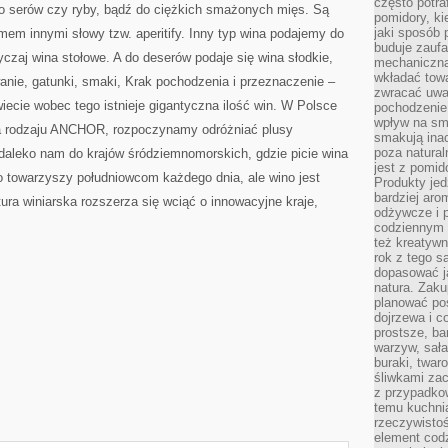
często potra
o serów czy ryby, bądź do ciężkich smażonych mięs. Są
pomidory, ki
jaki sposób
rmem innymi słowy tzw. aperitify. Inny typ wina podajemy do
buduje zaufa
czaj wina stołowe. A do deserów podaje się wina słodkie,
mechaniczną
wkładać tow
anie, gatunki, smaki, Krak pochodzenia i przeznaczenie –
zwracać uwa
wiecie wobec tego istnieje gigantyczna ilość win. W Polsce
pochodzenie
wpływ na sma
na rodzaju ANCHOR, rozpoczynamy odróżniać plusy
smakują ina
poza natura
daleko nam do krajów śródziemnomorskich, gdzie picie wina
jest z pomid
o towarzyszy południowcom każdego dnia, ale wino jest
Produkty je
bardziej aro
tura winiarska rozszerza się wciąć o innowacyjne kraje,
odżywcze i p
codziennym 
też kreatywn
rok z tego s
dopasować ja
natura. Zaku
planować pos
dojrzewa i c
prostsze, ba
warzyw, sała
buraki, twar
śliwkami zac
z przypadko
temu kuchnia
rzeczywistoś
element codz