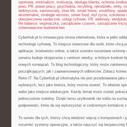
sportowa
,
minimalizm
,
motivacja
,
obsługa klienta
,
ochrona środow
piwo
,
PR
,
prawo pracy
,
psychiatria
,
recykling
,
rękodzieło
,
renty
,
ro
elektryczne
,
samorozwój
,
slow life
,
smart home
,
smartfony
,
spado
ekstremalne
,
strategie wzrostu
,
street food
,
styl życia
,
szkolenia 
ubezpieczenia społeczne
,
usługi cyfrowe
,
VR
,
webinary
,
windykac
life balance
,
wspinaczka
,
zarządzanie czasem
,
zarządzanie kryz
zrównoważone budownictwo
Cyberhub.pl to innowacyjna strona internetowa, która w pełni odd
technologii cyfrowej. To miejsce stworzone dla osób, które chcą
aplikacje, środowisko online, a także szeroko rozumiane ochron
serwisu buduje skojarzenia z centrum wiedzy, w którym konkret 
nowych rozwiązań. To blog technologiczny, który może zaintere
początkujących, jak i zaawansowanych odbiorców. Zobacz koniec
Retro IT. Na Cyberhub.pl informatyka nie jest przedstawiana jako
wybranych, lecz jako branża, który można oswoić. To właśnie sp
walor jako miejsce edukacyjne. Każdy temat może zostać pokaza
jednocześnie rzetelny. Dzięki temu użytkownik nie trafia na suchą
podpowiedzi, które da się wykorzystać w codziennym kontakcie z
To serwis dla tych, którzy chcą wiedzieć więcej o komputerach i p
rozumieć systemy operacyjne, a także nauczyć się bezpieczniej 