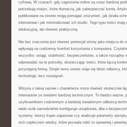
cyfrową. W czasach, gdy zagrożenia online są coraz bardziej po
potrzebują miejsc, które tłumaczą, jak zabezpieczać konta. Artykuł
publikowane na stronie mogą pomagać zrozumieć, jak działa och
internetowe i jak minimalizować ich skutki. Tego typu treści mają
edukacyjną, ale również praktyczną.
Nie bez znaczenia jest również potencjał strony jako miejsca do 
wpływają na codzienny komfort korzystania z komputera. Czytelni
wszystko: osiągi, stabilność, bezpieczeństwo, a także rozsądny
odpowiadać na te potrzeby, dostarczając treści, które łączą konk
przystępną formą. Dzięki temu serwis staje się bliski odbiorcy, kt
technologii, lecz rozwiązań.
Witryna o takiej nazwie i charakterze może również skutecznie ł
internautów ze światem bardziej technicznym. To bardzo ważne, 
użytkownikiem codziennym a bardziej świadomym odbiorcą technolo
wiele osób samodzielnie konfiguruje urządzenia, dba o bezpieczeń
systemy, tworzy kopie zapasowe czy analizuje parametry sprzętu
nich zapleczem wiedzy, które pozwala robić to sprawniej i pewniej