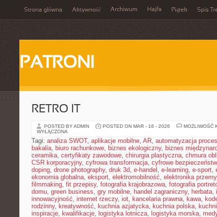
Archiwum
Hajfa
Strona główna
Aktywność
Piątek
Spis Tr
PATRONI
RETRO IT
POSTED BY ADMIN
POSTED ON MAR - 16 - 2026
MOŻLIWOŚĆ 
WYŁĄCZONA
Tagi:
analiza SWOT
,
aplikacje mobilne
,
AR
,
automatyzacja proce
bakalia
,
biuro rachunkowe
,
biznes ekologiczny
,
biznes międzynar
ceramika
,
certyfikaty zawodowe
,
chirurgia plastyczna
,
chmura obl
CSR korporacyjny
,
cyfrowa transformacja
,
cyfrowe bezpieczeńst
doping
,
drone photography
,
druk 3d
,
e-handel
,
e-learning
,
e-sport
,
ekonomia globalna
,
eksport
,
elektromobilność
,
elektronika przem
filmmaking
,
fit przepisy
,
fotografia krajobrazowa
,
fotografia portre
domu
,
green business
,
gry mobilne
,
handel zagraniczny
,
herbata
,
innowacyjność
,
internet rzeczy
,
iot
,
kancelaria prawna
,
kawa
,
kod
rodzinny
,
kreatywność
,
kuchnia azjatycka
,
kuchnia polska
,
kuchn
inspiracje
,
kwalifikacje
,
logistyka lotnicza
,
logistyka morska
,
medy