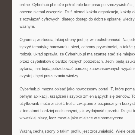
online. Cyberhub.pl może pełnić rolę kompasu po rzeczywistości, w
obecna niemal wszędzie. Dziś niemal każda organizacja, każdy d
z rozwiązań cyfrowych, dlatego dostęp do dobrze opisanej wiedzy
ważnym.
Ogromną wartością takiej strony jest jej wszechstronność. Na je
łączyć tematykę hardware’u, sieci, ochrony prywatności, a także
rodzaju układ sprawia, że Cyberhub.pl ma szansę stać się miejs
przez czytelników o bardzo różnych potrzebach. Jedni będą szuk
pytania, inni będą potrzebować bardziej zaawansowanych wyjaśnień,
czystej chęci poszerzania wiedzy.
Cyberhub.pl można opisać jako nowoczesny portal IT, które poma
pełnym aplikacji, urządzeń i szybko zmieniających się trendów. To
użytkownik może znaleźć treści związane z bezpiecznym korzyst
z tematami bardziej codziennymi, jak wydajność sprzętu. Dzięki 
w wąskiej niszy, lecz rozwija jako miejsce wielotematyczne.
Ważną cechą strony o takim profilu jest zrozumiałość. Wiele osó