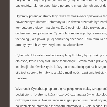
pasjonatów, jak i do osób, które po prostu chcą, aby ich sprzęt dzia
Ogromny potencjał strony leży także w możliwości opisywania t
nowoczesnym domem. Informatyka już dawno przestała być zamk
komputerze stojącym na biurku. Dziś obejmuje także rozwiązania 
codzienne funkcjonowanie. Cyberhub.pl może więc być serwisem, 
technologii, ale pokazuje jej codzienną obecność. Taka formuła czy
atrakcyjnym i bliższym zwykłemu użytkownikowi.
Cyberhub.pl to zatem rozbudowany blog IT, który łączy praktycz
dla osób, które chcą zrozumieć technologię. Strona może przycią
inspiracji, ale również tych, którzy po prostu lubią być na bieżą
siłą jest szeroka tematyka, a także możliwość rozwijania treści, 
rzetelne.
Wizerunek Cyberhub.pl opiera się na połączeniu praktycznego d
podejściem. To strona, która może być czytana zarówno jako blog,
cyfrowym świecie. Nazwa serwisu sugeruje centrum, punkt styku
najważniejsze informacje z obszaru informatyki. Z kolei slogan „i