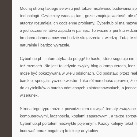
Mocną stroną takiego serwisu jest także możliwość budowania sp
technologii. Czytelnicy wracają tam, gdzie znajdują wartość, ale 
autorzy rozumieją ich codzienne problemy. Cyberhub.pl ma nazwę,
a jednocześnie łatwo zapada w pamięć. To ważne z punktu widze
bo dobra domena powinna budzić skojarzenia z wiedzą. Tutaj te sk
naturalnie i bardzo wyraźnie.
Cyberhub.pl – informatyka do potęgi! to hasło, które sugeruje nie 
też rozmach. Nie jest to jedynie zwykły blog o komputerach, lecz 
może być pokazywana w wielu odsłonach. Od podstaw, przez real
bardziej specjalistyczne kwestie. Taka różnorodność sprawia, że
do czytelników o bardzo odmiennych zainteresowaniach, a jedn
wizerunek.
Strona tego typu może z powodzeniem rozwijać tematy związane 
komputerowymi, łącznością, kopiami zapasowymi, a także sprzę
Cyberhub.pl portalem niezwykle pojemnym. Każdy kolejny tekst 
budować coraz bogatszą kolekcję artykułów.