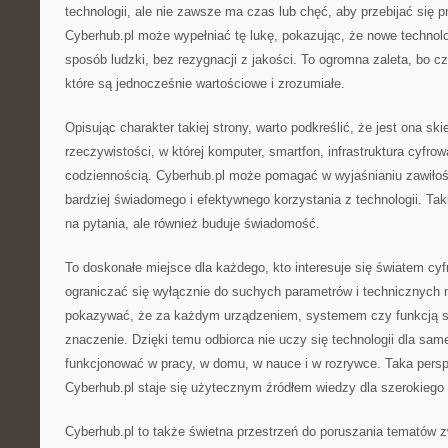
technologii, ale nie zawsze ma czas lub chęć, aby przebijać się 
Cyberhub.pl może wypełniać tę lukę, pokazując, że nowe techno
sposób ludzki, bez rezygnacji z jakości. To ogromna zaleta, bo czy
które są jednocześnie wartościowe i zrozumiałe.
Opisując charakter takiej strony, warto podkreślić, że jest ona sk
rzeczywistości, w której komputer, smartfon, infrastruktura cyfrow
codziennością. Cyberhub.pl może pomagać w wyjaśnianiu zawiłośc
bardziej świadomego i efektywnego korzystania z technologii. Taki
na pytania, ale również buduje świadomość.
To doskonałe miejsce dla każdego, kto interesuje się światem cy
ograniczać się wyłącznie do suchych parametrów i technicznych
pokazywać, że za każdym urządzeniem, systemem czy funkcją st
znaczenie. Dzięki temu odbiorca nie uczy się technologii dla samej 
funkcjonować w pracy, w domu, w nauce i w rozrywce. Taka pers
Cyberhub.pl staje się użytecznym źródłem wiedzy dla szerokiego 
Cyberhub.pl to także świetna przestrzeń do poruszania tematów 