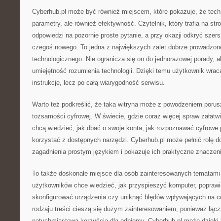
Cyberhub.pl może być również miejscem, które pokazuje, że techn
parametry, ale również efektywność. Czytelnik, który trafia na st
odpowiedzi na pozornie proste pytanie, a przy okazji odkryć szer
czegoś nowego. To jedna z największych zalet dobrze prowadzon
technologicznego. Nie ogranicza się on do jednorazowej porady, al
umiejętność rozumienia technologii. Dzięki temu użytkownik wraca
instrukcję, lecz po całą wiarygodność serwisu.
Warto też podkreślić, że taka witryna może z powodzeniem poru
tożsamości cyfrowej. W świecie, gdzie coraz więcej spraw załatwi
chcą wiedzieć, jak dbać o swoje konta, jak rozpoznawać cyfrowe p
korzystać z dostępnych narzędzi. Cyberhub.pl może pełnić rolę do
zagadnienia prostym językiem i pokazuje ich praktyczne znaczeni
To także doskonałe miejsce dla osób zainteresowanych tematami 
użytkowników chce wiedzieć, jak przyspieszyć komputer, poprawić
skonfigurować urządzenia czy uniknąć błędów wpływających na c
rodzaju treści cieszą się dużym zainteresowaniem, ponieważ łąc
natychmiastową korzyścią dla odbiorcy. Cyberhub.pl może dzięki 