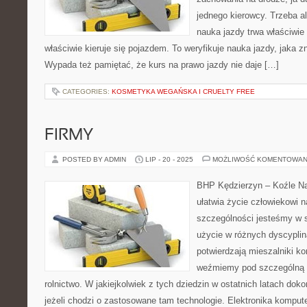
jednego kierowcy. Trzeba a
nauka jazdy trwa właściwie 
właściwie kieruje się pojazdem. To weryfikuje nauka jazdy, jaka z
Wypada też pamiętać, że kurs na prawo jazdy nie daje […]
CATEGORIES:
KOSMETYKA WEGAŃSKA I CRUELTY FREE
FIRMY
POSTED BY ADMIN
LIP - 20 - 2025
MOŻLIWOŚĆ KOMENTOWAN
BHP Kędzierzyn – Koźle Na
ułatwia życie człowiekowi 
szczególności jesteśmy w 
użycie w różnych dyscyplina
potwierdzają mieszalniki ko
weźmiemy pod szczególną u
rolnictwo. W jakiejkolwiek z tych dziedzin w ostatnich latach doko
jeżeli chodzi o zastosowane tam technologie. Elektronika komput