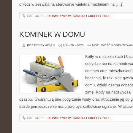
chłodziw zezwala na sterowanie wieloma machinami na […]
CATEGORIES:
KOSMETYKA WEGAŃSKA I CRUELTY FREE
KOMINEK W DOMU
POSTED BY ADMIN
LIP - 20 - 2025
MOŻLIWOŚĆ KOMENTOWAN
Kotły w mieszkaniach Dzisia
decyduje się na zamontowa
domach oraz mieszkaniach. 
baczenia, iż taki piec gwar
domu, dzięki czemu odpada
zimę. Kotły są nadzwyczaj
czasów. Gwarantują one podgrzanie wody oraz wtłoczenie jej do 
każde pomieszczenie ma prawo być całkowicie ogrzane. Właściwe 
CATEGORIES:
KOSMETYKA WEGAŃSKA I CRUELTY FREE