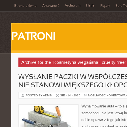
Archiwum
Hajfa
Strona główna
Aktywność
Piątek
Spis Tr
PATRONI
Archive for the ‘Kosmetyka wegańska i cruelty free’
WYSŁANIE PACZKI W WSPÓŁCZE
NIE STANOWI WIĘKSZEGO KŁOP
POSTED BY ADMIN
SIE - 14 - 2025
MOŻLIWOŚĆ KOMENTOWA
Wynajmowanie auta – to się
samochodu nie jest łatwą k
sobie sprawę z tego jak ist
zachowania na drodze, ja d