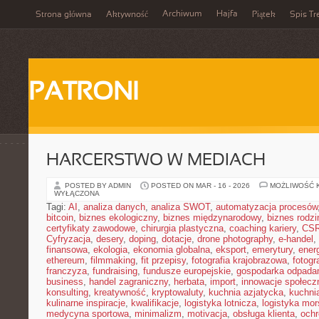
Archiwum
Hajfa
Strona główna
Aktywność
Piątek
Spis Tr
PATRONI
HARCERSTWO W MEDIACH
POSTED BY ADMIN
POSTED ON MAR - 16 - 2026
MOŻLIWOŚĆ 
WYŁĄCZONA
Tagi:
AI
,
analiza danych
,
analiza SWOT
,
automatyzacja procesów
bitcoin
,
biznes ekologiczny
,
biznes międzynarodowy
,
biznes rodzi
certyfikaty zawodowe
,
chirurgia plastyczna
,
coaching kariery
,
CS
Cyfryzacja
,
desery
,
doping
,
dotacje
,
drone photography
,
e-handel
,
finansowa
,
ekologia
,
ekonomia globalna
,
eksport
,
emerytury
,
ener
ethereum
,
filmmaking
,
fit przepisy
,
fotografia krajobrazowa
,
fotogr
franczyza
,
fundraising
,
fundusze europejskie
,
gospodarka odpada
business
,
handel zagraniczny
,
herbata
,
import
,
innowacje społecz
konsulting
,
kreatywność
,
kryptowaluty
,
kuchnia azjatycka
,
kuchni
kulinarne inspiracje
,
kwalifikacje
,
logistyka lotnicza
,
logistyka mo
medycyna sportowa
,
minimalizm
,
motivacja
,
obsługa klienta
,
ochr