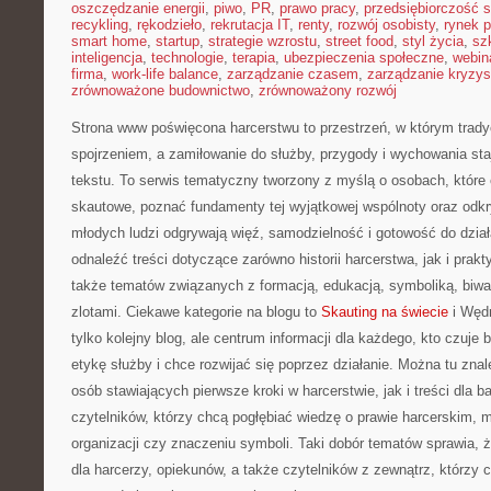
oszczędzanie energii
,
piwo
,
PR
,
prawo pracy
,
przedsiębiorczość 
recykling
,
rękodzieło
,
rekrutacja IT
,
renty
,
rozwój osobisty
,
rynek p
smart home
,
startup
,
strategie wzrostu
,
street food
,
styl życia
,
sz
inteligencja
,
technologie
,
terapia
,
ubezpieczenia społeczne
,
webin
firma
,
work-life balance
,
zarządzanie czasem
,
zarządzanie kryzy
zrównoważone budownictwo
,
zrównoważony rozwój
Strona www poświęcona harcerstwu to przestrzeń, w którym trady
spojrzeniem, a zamiłowanie do służby, przygody i wychowania st
tekstu. To serwis tematyczny tworzony z myślą o osobach, które 
skautowe, poznać fundamenty tej wyjątkowej wspólnoty oraz odkry
młodych ludzi odgrywają więź, samodzielność i gotowość do dział
odnaleźć treści dotyczące zarówno historii harcerstwa, jak i prak
także tematów związanych z formacją, edukacją, symboliką, biw
zlotami. Ciekawe kategorie na blogu to
Skauting na świecie
i Wędr
tylko kolejny blog, ale centrum informacji dla każdego, kto czuje 
etykę służby i chce rozwijać się poprzez działanie. Można tu zn
osób stawiających pierwsze kroki w harcerstwie, jak i treści dla 
czytelników, którzy chcą pogłębiać wiedzę o prawie harcerskim, me
organizacji czy znaczeniu symboli. Taki dobór tematów sprawia, 
dla harcerzy, opiekunów, a także czytelników z zewnątrz, którzy