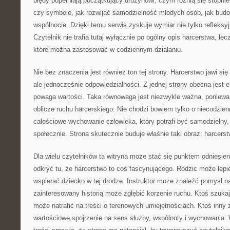
błędy popełniają początkujący drużynowi, czym różnią się stopnie
czy symbole, jak rozwijać samodzielność młodych osób, jak bud
wspólnocie. Dzięki temu serwis zyskuje wymiar nie tylko refleksy
Czytelnik nie trafia tutaj wyłącznie po ogólny opis harcerstwa, le
które można zastosować w codziennym działaniu.
Nie bez znaczenia jest również ton tej strony. Harcerstwo jawi się 
ale jednocześnie odpowiedzialności. Z jednej strony obecna jest e
powaga wartości. Taka równowaga jest niezwykle ważna, poniewa
oblicze ruchu harcerskiego. Nie chodzi bowiem tylko o niecodzie
całościowe wychowanie człowieka, który potrafi być samodzielny,
społecznie. Strona skutecznie buduje właśnie taki obraz: harcer
Dla wielu czytelników ta witryna może stać się punktem odniesi
odkryć tu, że harcerstwo to coś fascynującego. Rodzic może lepi
wspierać dziecko w tej drodze. Instruktor może znaleźć pomysł n
zainteresowany historią może zgłębić korzenie ruchu. Ktoś szuka
może natrafić na treści o terenowych umiejętnościach. Ktoś inny z
wartościowe spojrzenie na sens służby, wspólnoty i wychowania. 