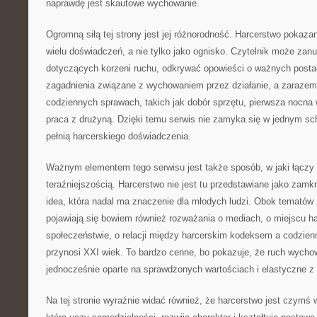
naprawdę jest skautowe wychowanie.
Ogromną siłą tej strony jest jej różnorodność. Harcerstwo pokazane
wielu doświadczeń, a nie tylko jako ognisko. Czytelnik może zanu
dotyczących korzeni ruchu, odkrywać opowieści o ważnych post
zagadnienia związane z wychowaniem przez działanie, a zarazem
codziennych sprawach, takich jak dobór sprzętu, pierwsza nocna 
praca z drużyną. Dzięki temu serwis nie zamyka się w jednym s
pełnią harcerskiego doświadczenia.
Ważnym elementem tego serwisu jest także sposób, w jaki łączy 
teraźniejszością. Harcerstwo nie jest tu przedstawiane jako zamkn
idea, która nadal ma znaczenie dla młodych ludzi. Obok tematów 
pojawiają się bowiem również rozważania o mediach, o miejscu h
społeczeństwie, o relacji między harcerskim kodeksem a codzie
przynosi XXI wiek. To bardzo cenne, bo pokazuje, że ruch wyc
jednocześnie oparte na sprawdzonych wartościach i elastyczne z
Na tej stronie wyraźnie widać również, że harcerstwo jest czymś 