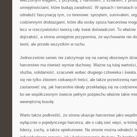
wieczornym kręgiem, z przyrodą, z namiotem, z szlakiem, z pros
umiejętnościami, które budują zaradność. W opisach i tematach 
odnaleźć fascynację tym, co terenowe: sprzętem, survivalem, org
codziennymi drobiazgami, które dla osoby spoza harcerstwa mogą
lecz w rzeczywistości tworzą cały świat doświadczeń. To właśnie 
dojrzałość, a strona umiejętnie przypomina, że wychowanie nie d
teorii, ale przede wszystkim w ruchu.
Jednocześnie serwis nie zatrzymuje się na samej obozowym dział
harcerstwo ma również wymiar duchowy. Ważne są tutaj wartości, 
służba, solidarność, szacunek wobec drugiego człowieka i świata
się nie tylko zbiorem ciekawych treści, ale także przestrzenią n
zastanowić się, jak harcerskie ideały przekładają się na codzienn
bo we współczesnym świecie pełnym pośpiechu właśnie takie mi
wewnętrzną busolę.
Warto także podkreślić, że strona ukazuje harcerstwo jako wspóln
wyłącznie o pojedynczego harcerza, ale o całą sieć więzi, w któr
liderzy, zuchy, a także opiekunowie. Na stronie można odnaleźć