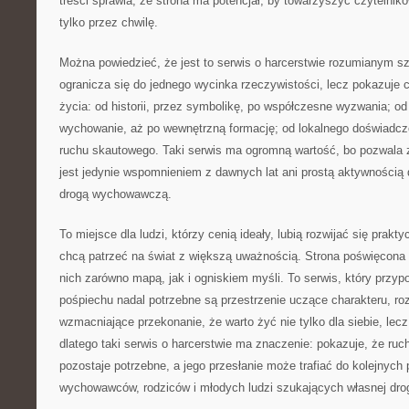
treści sprawia, że strona ma potencjał, by towarzyszyć czytelniko
tylko przez chwilę.
Można powiedzieć, że jest to serwis o harcerstwie rozumianym sze
ogranicza się do jednego wycinka rzeczywistości, lecz pokazuje c
życia: od historii, przez symbolikę, po współczesne wyzwania; o
wychowanie, aż po wewnętrzną formację; od lokalnego doświadcz
ruchu skautowego. Taki serwis ma ogromną wartość, bo pozwala 
jest jedynie wspomnieniem z dawnych lat ani prostą aktywnością 
drogą wychowawczą.
To miejsce dla ludzi, którzy cenią ideały, lubią rozwijać się prakty
chcą patrzeć na świat z większą uważnością. Strona poświęcona
nich zarówno mapą, jak i ogniskiem myśli. To serwis, który przy
pośpiechu nadal potrzebne są przestrzenie uczące charakteru, roz
wzmacniające przekonanie, że warto żyć nie tylko dla siebie, lecz
dlatego taki serwis o harcerstwie ma znaczenie: pokazuje, że ru
pozostaje potrzebne, a jego przesłanie może trafiać do kolejnych 
wychowawców, rodziców i młodych ludzi szukających własnej drog