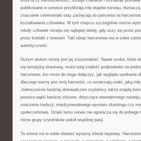
która uczy samodzielności, rozwija charakter i kształtuje postawę
publikowane w serwisie przybliżają rolę etapów rozwoju, tłumaczą
znaczenie ceremoniału oraz zachęcają do patrzenia na harcerstw
kształtowania człowieka. W tym miejscu szczególnie mocno wyb
młody człowiek rozwija się najlepiej wtedy, gdy uczy się przez pr
przez kontakt z terenem. Taki obraz harcerstwa ma w sobie zarówn
autentyczność.
Dużym atutem strony jest jej zrozumiałość. Nawet osoba, która d
się tematyką skautową, może tutaj znaleźć podpowiedzi na podst
harcerstwo, kto może do niego dołączyć, jak wygląda spotkanie 
dlaczego ważny jest strój harcerski, co oznaczają znaki, jaką rol
Jednocześnie bardziej doświadczeni czytelnicy także znajdą treści
porusza wątki bardziej złożone, dotyczące wewnętrznego rozwoju, 
znaczenia tradycji, międzynarodowego wymiaru skautingu czy mi
społeczeństwie. Dzięki temu serwis nie ogranicza się do jednego 
różne grupy czytelników wokół wspólnej pasji.
Ta strona ma w sobie również wyraźny klimat wyprawy. Harcerstwo