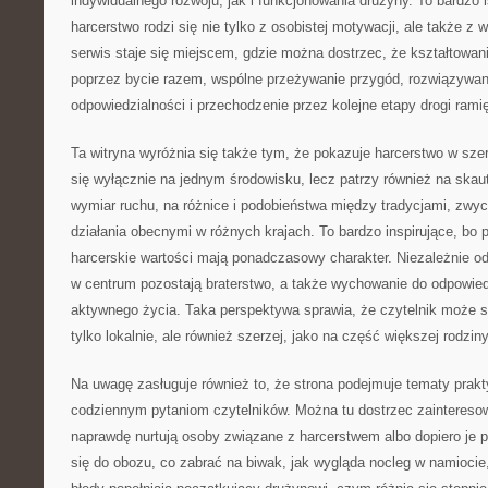
indywidualnego rozwoju, jak i funkcjonowania drużyny. To bardzo 
harcerstwo rodzi się nie tylko z osobistej motywacji, ale także z 
serwis staje się miejscem, gdzie można dostrzec, że kształtowan
poprzez bycie razem, wspólne przeżywanie przygód, rozwiązywan
odpowiedzialności i przechodzenie przez kolejne etapy drogi rami
Ta witryna wyróżnia się także tym, że pokazuje harcerstwo w sz
się wyłącznie na jednym środowisku, lecz patrzy również na skau
wymiar ruchu, na różnice i podobieństwa między tradycjami, zwy
działania obecnymi w różnych krajach. To bardzo inspirujące, bo
harcerskie wartości mają ponadczasowy charakter. Niezależnie od 
w centrum pozostają braterstwo, a także wychowanie do odpowie
aktywnego życia. Taka perspektywa sprawia, że czytelnik może s
tylko lokalnie, ale również szerzej, jako na część większej rodziny
Na uwagę zasługuje również to, że strona podejmuje tematy prakt
codziennym pytaniom czytelników. Można tu dostrzec zaintereso
naprawdę nurtują osoby związane z harcerstwem albo dopiero je 
się do obozu, co zabrać na biwak, jak wygląda nocleg w namiocie,