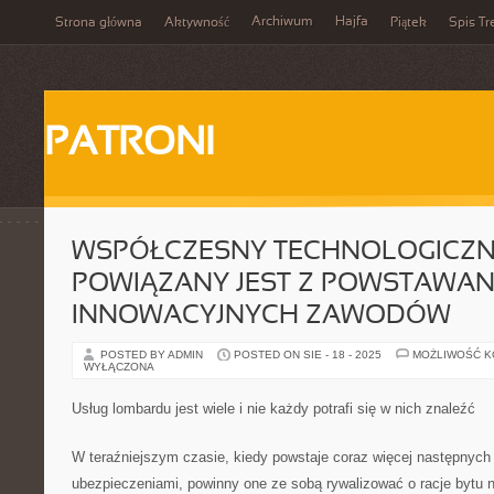
Archiwum
Hajfa
Strona główna
Aktywność
Piątek
Spis Tr
PATRONI
WSPÓŁCZESNY TECHNOLOGICZN
POWIĄZANY JEST Z POWSTAWAN
INNOWACYJNYCH ZAWODÓW
POSTED BY ADMIN
POSTED ON SIE - 18 - 2025
MOŻLIWOŚĆ 
WYŁĄCZONA
Usług lombardu jest wiele i nie każdy potrafi się w nich znaleźć
W teraźniejszym czasie, kiedy powstaje coraz więcej następnych 
ubezpieczeniami, powinny one ze sobą rywalizować o racje bytu n