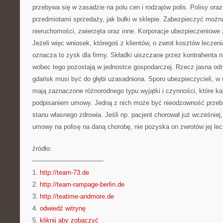
przebywa się w zasadzie na polu cen i rodzajów polis. Polisy oraz
przedmiotami sprzedaży, jak bułki w sklepie. Zabezpieczyć można
nieruchomości, zwierzęta oraz inne. Korporacje ubezpieczeniowe 
Jeżeli więc wniosek, któregoś z klientów, o zwrot kosztów leczeni
oznacza to zysk dla firmy. Składki uiszczane przez kontrahenta 
wobec tego pozostają w jednostce gospodarczej. Rzecz jasna o
gdańsk musi być do głębi uzasadniona. Sporo ubezpieczycieli, w 
mają zaznaczone różnorodnego typu wyjątki i czynności, które ka
podpisaniem umowy. Jedną z nich może być nieodzowność przeba
stanu własnego zdrowia. Jeśli np. pacjent chorował już wcześnie
umowy na polisę na daną chorobę, nie pozyska on zwrotów jej lec
źródło:
———————————
1.
http://team-73.de
2.
http://team-rampage-berlin.de
3.
http://teatime-andmore.de
4.
odwiedź witrynę
5.
kliknij aby zobaczyć