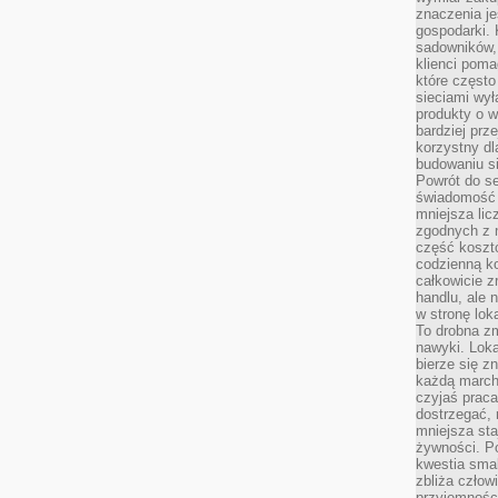
znaczenia je
gospodarki. 
sadowników,
klienci poma
które często
sieciami wy
produkty o w
bardziej prz
korzystny dl
budowaniu si
Powrót do s
świadomość e
mniejsza li
zgodnych z 
część koszt
codzienną k
całkowicie 
handlu, ale
w stronę lo
To drobna z
nawyki. Loka
bierze się 
każdą march
czyjaś prac
dostrzegać, 
mniejsza sta
żywności. Po
kwestia smak
zbliża człow
przyjemnośc