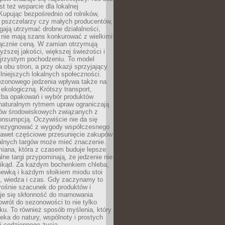
st też wsparcie dla lokalnej
Kupując bezpośrednio od rolników,
 pszczelarzy czy małych producentów,
gają utrzymać drobne działalności,
 nie mają szans konkurować z wielkimi
łącznie ceną. W zamian otrzymują
yższej jakości, większej świeżości i
ejrzystym pochodzeniu. To model
a obu stron, a przy okazji sprzyjający
lniejszych lokalnych społeczności.
ezonowego jedzenia wpływa także na
kologiczną. Krótszy transport,
czba opakowań i wybór produktów
naturalnym rytmem upraw ograniczają
ów środowiskowych związanych z
onsumpcją. Oczywiście nie da się
zrezygnować z wygody współczesnego
 nawet częściowe przesunięcie zakupów
kalnych targów może mieć znaczenie.
miana, która z czasem buduje lepsze
lne targi przypominają, że jedzenie nie
znikąd. Za każdym bochenkiem chleba,
ewką i każdym słoikiem miodu stoi
a, wiedza i czas. Gdy zaczynamy to
rośnie szacunek do produktów i
je się skłonność do marnowania
wrót do sezonowości to nie tylko
u. To również sposób myślenia, który
ieka do natury, wspólnoty i prostych
i codziennego życia.