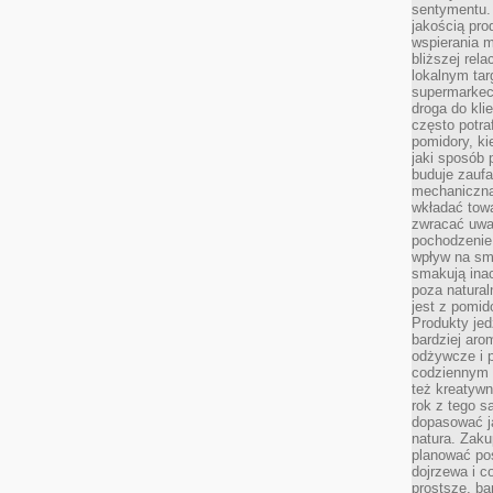
sentymentu.
jakością pro
wspierania 
bliższej rela
lokalnym tar
supermarkeci
droga do kli
często potra
pomidory, ki
jaki sposób
buduje zaufa
mechaniczną
wkładać tow
zwracać uwa
pochodzenie
wpływ na sma
smakują ina
poza natura
jest z pomid
Produkty je
bardziej aro
odżywcze i p
codziennym 
też kreatywn
rok z tego s
dopasować ja
natura. Zaku
planować pos
dojrzewa i c
prostsze, ba