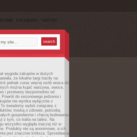
SCRIBE
FACEBOOK
TWITTER
 lat wygoda zakupów w dużych
wiała, że lokalne targi traciły na
ziś jednak coraz więcej osób wraca do
tórych można kupić warzywa, owoce,
wo i przetwory bezpośrednio od
. Powrót do sezonowego jedzenia i
akupów nie wynika wyłącznie z
 To świadomy wybór związany z
duktów, troską o zdrowie, potrzebą
małych gospodarstw i chęcią budowania
cji z tym, co trafia na talerz. Na
gu wszystko wygląda inaczej niż w
e. Produkty nie są anonimowe, a ich
enta jest znacznie krótsza. Sprzedawca