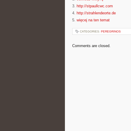
3.
http://stpaullcwc.com
4.
http://strahlendeorte.de
5.
więcej na ten temat
CATEGORIES:
PEREGRINOS
Comments are closed.