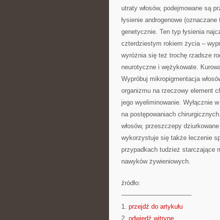
utraty włosów, podejmowane są prz
łysienie androgenowe (oznaczane 
genetycznie. Ten typ łysienia na
czterdziestym rokiem życia – wy
wyróżnia się też trochę rzadsze ro
neurotyczne i wężykowate. Kurowan
Wypróbuj mikropigmentacja włosó
organizmu na rzeczowy element ch
jego wyeliminowanie. Wyłącznie w n
na postępowaniach chirurgicznych
włosów, przeszczepy dziurkowane 
wykorzystuje się także leczenie s
przypadkach tudzież starczające
nawyków żywieniowych.
źródło:
———————————
1.
przejdź do artykułu
2.
odwiedź witrynę