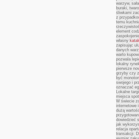
warzyw, sała
buraki, twar
śliwkami zac
z przypadko
temu kuchnia
rzeczywistoś
element codz
zaspokojeni
własny
kata
zapisując ul
danych warz
warto kupowa
pozwala lepi
lokalny ryn
pierwsze now
grzyby czy z
być monoton
swojego i pr
oznaczać egz
Lokalne targ
miejsca spo
W świecie z
internetowe 
dużą wartoś
przygotowani
dowiedzieć 
jak wykorzys
relacja opar
transakcji. D
wymiar zakup