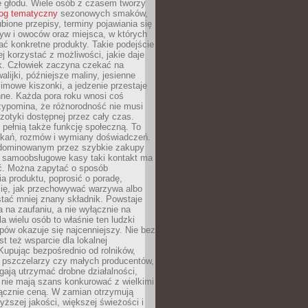
e głodu. Wiele osób z czasem tworzy
log tematyczny
sezonowych smaków,
ubione przepisy, terminy pojawiania się
yw i owoców oraz miejsca, w których
ć konkretne produkty. Takie podejście
ej korzystać z możliwości, jakie daje
ek. Człowiek zaczyna czekać na
alijki, późniejsze maliny, jesienne
imowe kiszonki, a jedzenie przestaje
ne. Każda pora roku wnosi coś
zypomina, że różnorodność nie musi
otyki dostępnej przez cały czas.
i pełnią także funkcję społeczną. To
tkań, rozmów i wymiany doświadczeń.
dominowanym przez szybkie zakupy
i samoobsługowe kasy taki kontakt ma
ć. Można zapytać o sposób
a produktu, poprosić o poradę,
się, jak przechowywać warzywa albo
tać mniej znany składnik. Powstaje
ta na zaufaniu, a nie wyłącznie na
la wielu osób to właśnie ten ludzki
ów okazuje się najcenniejszy. Nie bez
st też wsparcie dla lokalnej
Kupując bezpośrednio od rolników,
 pszczelarzy czy małych producentów,
gają utrzymać drobne działalności,
 nie mają szans konkurować z wielkimi
łącznie ceną. W zamian otrzymują
yższej jakości, większej świeżości i