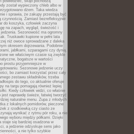
fi powiedzieć, skąd pochodzą
edy został wypieczony chleb albo w
 przygotowano dżem. Taka wiedza
nie i sprawia, że zakupy przestają być
 czynnością. Zamiast bezrefleksyjnie
ar do koszyka, człowiek zaczyna
gę na zapach, wygląd, świeżość i
 jedzenia. Sezonowość ma ogromny
k. Truskawki kupione w pełni lata
czej niż owoce sprowadzane z daleka
lnym okresem dojrzewania. Podobnie
orami, jabłkami, szparagami czy dynią.
dzone we właściwym czasie są zwykle
matyczne, bogatsze w wartości
o prostu przyjemniejsze w
gotowaniu. Sezonowe jedzenie uczy
ości, bo zamiast korzystać przez cały
amego zestawu składników, trzeba
dłospis do tego, co aktualnie oferuje
py na targu pomagają również lepiej
iłki. Kiedy człowiek widzi, co właśnie
o jest naprawdę świeże, łatwiej tworzyć
rdziej naturalne menu. Zupa z młodych
tka z lokalnych pomidorów, pieczone
ożek z rzodkiewką czy ciasto ze
zynają wynikać z rytmu pór roku, a nie
wego wyboru między półkami. Dzięki
 staje się bardziej osadzona w
ci, a jedzenie odzyskuje sens jako
ienności, a nie tylko szybkie