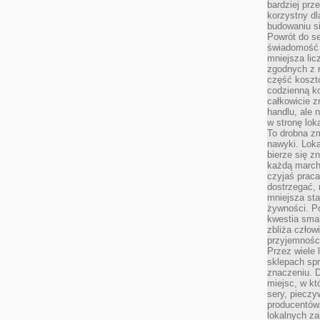
bardziej prz
korzystny dl
budowaniu si
Powrót do s
świadomość e
mniejsza li
zgodnych z 
część koszt
codzienną k
całkowicie 
handlu, ale
w stronę lo
To drobna z
nawyki. Loka
bierze się 
każdą march
czyjaś prac
dostrzegać, 
mniejsza sta
żywności. Po
kwestia smak
zbliża człow
przyjemnośc
Przez wiele
sklepach spra
znaczeniu. D
miejsc, w k
sery, pieczy
producentów
lokalnych z