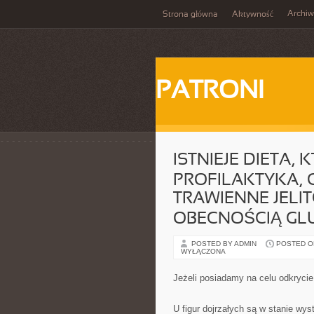
Archi
Strona główna
Aktywność
PATRONI
ISTNIEJE DIETA, 
PROFILAKTYKA, 
TRAWIENNE JEL
OBECNOŚCIĄ GL
POSTED BY ADMIN
POSTED ON 
WYŁĄCZONA
Jeżeli posiadamy na celu odkrycie 
U figur dojrzałych są w stanie wy