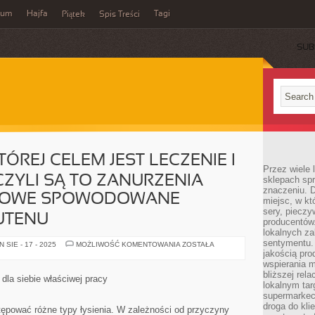
wum
Hajfa
Tagi
Piątek
Spis Treści
SUB
KTÓREJ CELEM JEST LECZENIE I
Przez wiele
CZYLI SĄ TO ZANURZENIA
sklepach spra
znaczeniu. D
ITOWE SPOWODOWANE
miejsc, w k
sery, pieczy
UTENU
producentów
lokalnych z
sentymentu.
ISTNIEJE
SIE - 17 - 2025
MOŻLIWOŚĆ KOMENTOWANIA
ZOSTAŁA
DIETA,
jakością pro
KTÓREJ
wspierania 
CELEM
bliższej rela
JEST
dla siebie właściwej pracy
LECZENIE
lokalnym tar
I
supermarkeci
PROFILAKTYKA,
droga do kli
CZYLI
stępować różne typy łysienia. W zależności od przyczyny
SĄ