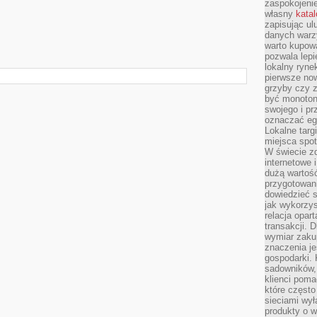
zaspokojeni
własny
kata
zapisując ul
danych warz
warto kupowa
pozwala lepi
lokalny ryn
pierwsze now
grzyby czy z
być monoton
swojego i pr
oznaczać egz
Lokalne targ
miejsca spo
W świecie z
internetowe 
dużą wartoś
przygotowani
dowiedzieć 
jak wykorzys
relacja opar
transakcji. D
wymiar zakup
znaczenia je
gospodarki. 
sadowników,
klienci poma
które często
sieciami wy
produkty o w