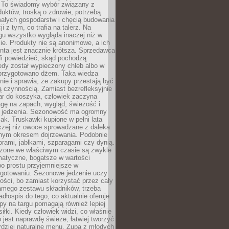
 To świadomy wybór związany z
duktów, troską o zdrowie, potrzebą
małych gospodarstw i chęcią budowania
cji z tym, co trafia na talerz. Na
gu wszystko wygląda inaczej niż w
e. Produkty nie są anonimowe, a ich
enta jest znacznie krótsza. Sprzedawca
fi powiedzieć, skąd pochodzą
edy został wypieczony chleb albo w
 przygotowano dżem. Taka wiedza
nie i sprawia, że zakupy przestają być
 czynnością. Zamiast bezrefleksyjnie
ar do koszyka, człowiek zaczyna
gę na zapach, wygląd, świeżość i
 jedzenia. Sezonowość ma ogromny
k. Truskawki kupione w pełni lata
czej niż owoce sprowadzane z daleka
lnym okresem dojrzewania. Podobnie
orami, jabłkami, szparagami czy dynią.
dzone we właściwym czasie są zwykle
matyczne, bogatsze w wartości
o prostu przyjemniejsze w
gotowaniu. Sezonowe jedzenie uczy
ości, bo zamiast korzystać przez cały
amego zestawu składników, trzeba
dłospis do tego, co aktualnie oferuje
py na targu pomagają również lepiej
iłki. Kiedy człowiek widzi, co właśnie
o jest naprawdę świeże, łatwiej tworzyć
rdziej naturalne menu. Zupa z młodych