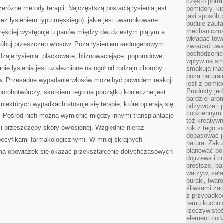
często potra
TO
eróżne metody terapii. Najczęstszą postacią łysienia jest
pomidory, ki
ZANURZENIA
TRAWIENNE
jaki sposób
też łysieniem typu męskiego), jakie jest uwarunkowane
JELITOWE
buduje zaufa
SPOWODOWANE
mechaniczną
jczęściej występuje u panów między dwudziestym piątym a
OBECNOŚCIĄ
GLUTENU
wkładać tow
próbuj przeszczep włosów. Poza łysieniem androgenowym
zwracać uwa
pochodzenie
dzaje łysienia: plackowate, bliznowaciejące, poporodowe,
wpływ na sma
ie łysienia jest uzależnione na ogół od rodzaju choroby.
smakują ina
poza natura
w. Przesadne wypadanie włosów może być powodem reakcji
jest z pomid
Produkty je
orobotwórczy, skutkiem tego na początku konieczne jest
bardziej aro
iektórych wypadkach stosuje się terapie, które opierają się
odżywcze i p
codziennym 
. Pośród nich można wymienić między innymi transplantacje
też kreatywn
i przeszczepy skóry owłosionej. Względnie nieraz
rok z tego s
dopasować ja
pecyfikami farmakologicznymi. W mniej skrajnych
natura. Zaku
planować pos
 ma obowiązek się okazać przekształcenie dotychczasowych
dojrzewa i c
prostsze, ba
warzyw, sała
buraki, twar
śliwkami zac
z przypadko
temu kuchnia
rzeczywistoś
element codz