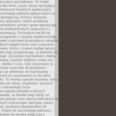
ejrzystym pochodzeniu. To model
a obu stron, a przy okazji sprzyjający
lniejszych lokalnych społeczności.
ezonowego jedzenia wpływa także na
kologiczną. Krótszy transport,
czba opakowań i wybór produktów
naturalnym rytmem upraw ograniczają
ów środowiskowych związanych z
onsumpcją. Oczywiście nie da się
zrezygnować z wygody współczesnego
 nawet częściowe przesunięcie zakupów
kalnych targów może mieć znaczenie.
miana, która z czasem buduje lepsze
lne targi przypominają, że jedzenie nie
znikąd. Za każdym bochenkiem chleba,
ewką i każdym słoikiem miodu stoi
a, wiedza i czas. Gdy zaczynamy to
rośnie szacunek do produktów i
je się skłonność do marnowania
wrót do sezonowości to nie tylko
u. To również sposób myślenia, który
ieka do natury, wspólnoty i prostych
i codziennego życia.
 lat wygoda zakupów w dużych
wiała, że lokalne targi traciły na
ziś jednak coraz więcej osób wraca do
tórych można kupić warzywa, owoce,
wo i przetwory bezpośrednio od
. Powrót do sezonowego jedzenia i
akupów nie wynika wyłącznie z