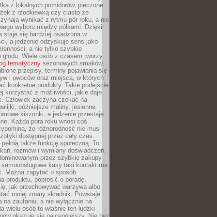
tka z lokalnych pomidorów, pieczone
ożek z rzodkiewką czy ciasto ze
zynają wynikać z rytmu pór roku, a nie
wego wyboru między półkami. Dzięki
 staje się bardziej osadzona w
ci, a jedzenie odzyskuje sens jako
ienności, a nie tylko szybkie
e głodu. Wiele osób z czasem tworzy
log tematyczny
sezonowych smaków,
ubione przepisy, terminy pojawiania się
yw i owoców oraz miejsca, w których
ć konkretne produkty. Takie podejście
ej korzystać z możliwości, jakie daje
ek. Człowiek zaczyna czekać na
alijki, późniejsze maliny, jesienne
imowe kiszonki, a jedzenie przestaje
ne. Każda pora roku wnosi coś
zypomina, że różnorodność nie musi
otyki dostępnej przez cały czas.
i pełnią także funkcję społeczną. To
tkań, rozmów i wymiany doświadczeń.
dominowanym przez szybkie zakupy
i samoobsługowe kasy taki kontakt ma
ć. Można zapytać o sposób
a produktu, poprosić o poradę,
się, jak przechowywać warzywa albo
tać mniej znany składnik. Powstaje
ta na zaufaniu, a nie wyłącznie na
la wielu osób to właśnie ten ludzki
ów okazuje się najcenniejszy. Nie bez